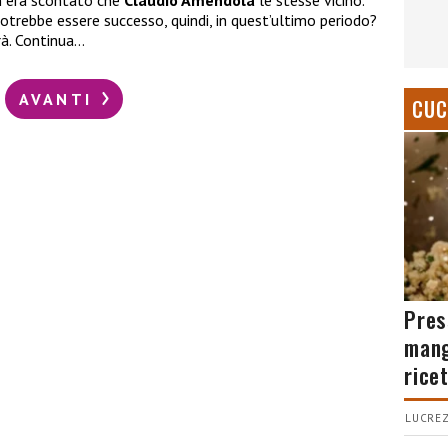
 era scontato che
Claudio Amendola
le stesse vicino.
potrebbe essere successo, quindi, in quest’ultimo periodo?
rà. Continua…
AVANTI
CUC
Pres
mang
rice
LUCREZ