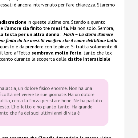
ressati è ancora intervenuto per fare chiarezza. Staremo
ndiscrezione
in queste ultime ore. Stando a quanto
he
l’amore sia finito tre mesi fa
. Ma non solo. Sembra,
 la testa per un’altra donna
: “
Flash – La storia d’amore
 finita da tre mesi. Si vocifera che il cuore dell’attore batta
questo è da prendere con le pinze. Si tratta solamente di
 il loro affetto
sembrava molto forte
, tanto che l’ex
ccanto durante la scoperta della
cistite interstiziale
alattia, un dolore fisico enorme. Non ha una
icoltà nel vivere le sue giornate. Ha un dolore
attia, cerca la forza per stare bene. Ne ha parlato
resto. L’ho letto e ho pianto tanto. Ha grande
onto che fa dei suoi ultimi anni di vita è