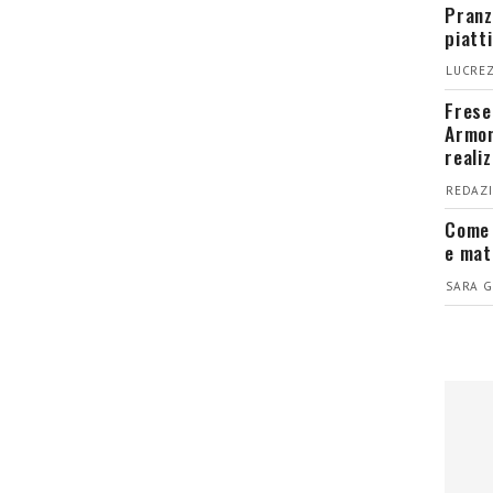
Pranz
piatt
LUCREZ
Fresel
Armon
reali
REDAZI
Come 
e mat
SARA G