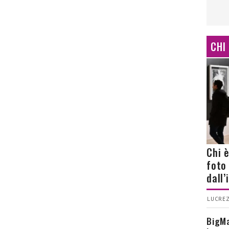
CHI
Chi 
foto
dall
LUCREZ
BigMa