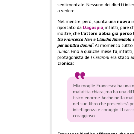
sentimentale. Nessuno dei diretti inte
a vedere.
Nel mentre, però, spunta una
nuova i
riportato da
Dagospia
, infatti, pare c
inoltre, che
l’attore abbia già perso
tra Francesca Neri e Claudio Amendola era
per un’altra donna
“. Al momento tutto 
rumor
. Fino a qualche mese fa, infatti,
protagonista de
I Cesaroni
era stato a
cronica
:
Mia moglie Francesca ha una m
malattia chiara, ma ha una diff
fisico enorme. Anche nella mal
nel suo libro che presenterà p
intelligenza e coraggio. Il racc
coraggioso.