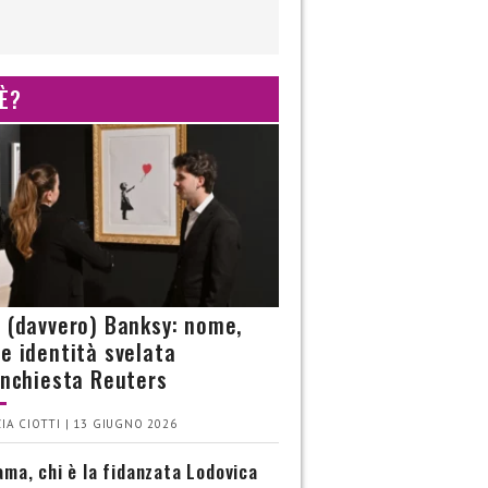
 È?
è (davvero) Banksy: nome,
 e identità svelata
’inchiesta Reuters
IA CIOTTI | 13 GIUGNO 2026
ma, chi è la fidanzata Lodovica