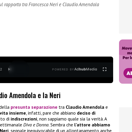
ul rapporto tra Francesca Neri e Claudio Amendola
Ad
hub
Media
/
2
POWERED BY
dio Amendola e la Neri
 della
presunta separazione
tra
Claudio Amendola
e
 vita insieme
, infatti, pare che abbiano
deciso di
nto di
indiscrezioni
, non sappiamo quale sia la verità. A
 settimanale
Diva e
Donna
. Sembra che
l’attore abbiamo
 Neri
, segnale inequivocabile di un allontanamento anche