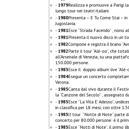
1979
Realizza e promuove a Parigi la
lungo tour nei teatri italiani.
1980
Presenta – E Tu Come Stai – in
Jugoslavia.
1981
Esce “Strada Facendo” , nono a
1981
Presenta il nuovo disco in un tou
1982
Compone e registra il brano “Avra
1982
Parte il tour “Alé-oo”, che total
all’Arsenale di Venezia, su una piatta
150.000 persone.
1983
Esce il doppio album live “Alé-o
1984
Esegue un concerto completamen
Verona.
1985
Canta dal vivo durante il Festiv
la “Canzone del Secolo” , assegnato d
1985
Esce “La Vita E’ Adesso”, undice
in classifica per 18 mesi, con oltre 1.
1985
Il tour “Notte di Note” parte da
concerto per 80.000 persone: è il prim
1985
Esce “Notti di Note”, il primo li