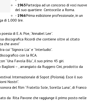
1965
Partecipa ad un concorso di voci nuove
del suo quartiere Centocelle a Roma.
1966
Prima esibizione professionale, in un
a di 1.000 lire.
poesia di E. A. Poe, “Annabel Lee”.
asa discografica Ricordi che contiene oltre al citato
za che avevi”
a cui “Signora Lia” e “Interludio”.
discografico con la RCA.
con “Una Favola Blu”, il suo primo 45 giri.
o Baglioni – , arrangiato da Ruggero Cini, prodotto da
Festival Internazionale di Sopot (Polonia). Esce il suo
rni Nostri”.
sonora del film “Fratello Sole, Sorella Luna”, di Franco
tato da Rita Pavone che raggiunge il primo posto nelle