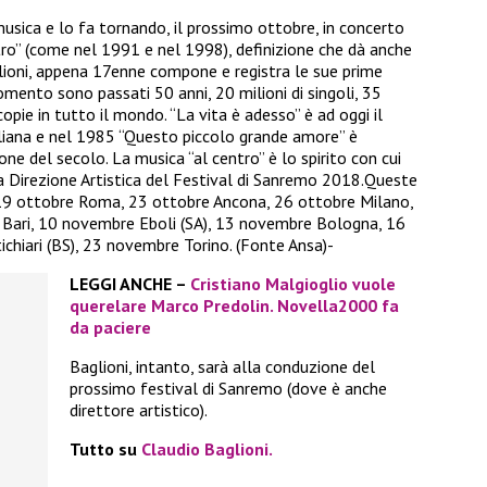
musica e lo fa tornando, il prossimo ottobre, in concerto
ntro” (come nel 1991 e nel 1998), definizione che dà anche
glioni, appena 17enne compone e registra le sue prime
omento sono passati 50 anni, 20 milioni di singoli, 35
 copie in tutto il mondo. “La vita è adesso” è ad oggi il
aliana e nel 1985 “Questo piccolo grande amore” è
ne del secolo. La musica “al centro” è lo spirito con cui
a Direzione Artistica del Festival di Sanremo 2018.Queste
 19 ottobre Roma, 23 ottobre Ancona, 26 ottobre Milano,
 Bari, 10 novembre Eboli (SA), 13 novembre Bologna, 16
iari (BS), 23 novembre Torino. (Fonte Ansa)-
LEGGI ANCHE –
Cristiano Malgioglio vuole
querelare Marco Predolin. Novella2000 fa
da paciere
Baglioni, intanto, sarà alla conduzione del
prossimo festival di Sanremo (dove è anche
direttore artistico).
Tutto su
Claudio Baglioni.