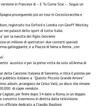
 versione in francese di – E Tu Come Stai – . Segue un
 Spagna proseguendo poi un tour in Cecoslovacchia e
lbum, registrato tra Oxford e Londra con Geoff Westley.
r nei palazzi dello sport di tutta Italia.
” per la nascita del figlio Giovanni.
izza un milione di spettatori: due concerti speciali
forma galleggiante, e a Piazza di Siena a Roma , con
o”.
te acustico e per la prima volta da solo all’Arena di
al della Canzone Italiana di Sanremo, e ritira il premio per
al pubblico italiano a “Questo Piccolo Grande Amore”.
simo album, arrangiato da Celso Valli, un disco che rimane
500.000 di copie vendute.
 Cagliari, per finire dopo 54 date a Roma, in un doppio
o concerto trasmesso in diretta dalla televisione.
bro ufficiale dedicato a Claudio Baglioni.