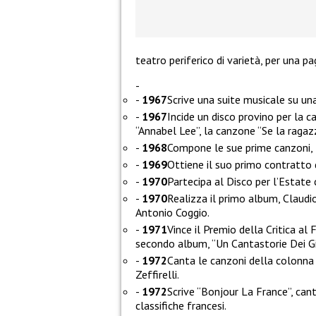
teatro periferico di varietà, per una pag
1967
Scrive una suite musicale su una 
1967
Incide un disco provino per la c
“Annabel Lee”, la canzone “Se la ragaz
1968
Compone le sue prime canzoni, tr
1969
Ottiene il suo primo contratto 
1970
Partecipa al Disco per l’Estate 
1970
Realizza il primo album, Claudi
Antonio Coggio.
1971
Vince il Premio della Critica al 
secondo album, “Un Cantastorie Dei Gio
1972
Canta le canzoni della colonna 
Zeffirelli.
1972
Scrive “Bonjour La France”, can
classifiche francesi.