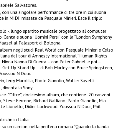
Gabriele Salvatores.
 -, con una singolare performance di tre ore in cui suona
te in MIDI, missate da Pasquale Minieri. Esce il triplo
 Solo -, lungo spartito musicale progettato al computer
ivo. Canta e suona “Uomini Persi” con la “London Symphony
Maazel al Palasport di Bologna.
 album negli studi Real World con Pasquale Minieri e Celso
italiana del tour di Amnesty International “Human Rights
 – Ninna Nanna Di Guerra – con Peter Gabriel, e poi –
Get Up Stand Up – di Bob Marley con Bruce Springsteen,
 Youssou N’Dour.
n, Jerry Marotta, Paolo Gianolio, Walter Savelli.
, diventata Sony.
esce “Oltre”, dodicesimo album, che contiene 20 canzoni
a, Steve Ferrone, Richard Galliano, Paolo Gianolio, Mia
ste Lionello, Didier Lockwood, Youssou N’Dour, Phil
teche in Italia.
e su un camion, nella periferia romana “Quando la banda