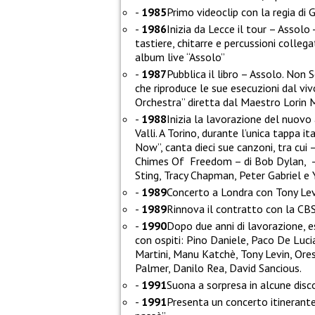
1985
Primo videoclip con la regia di 
1986
Inizia da Lecce il tour – Assolo
tastiere, chitarre e percussioni collega
album live “Assolo”
1987
Pubblica il libro – Assolo. Non
che riproduce le sue esecuzioni dal v
Orchestra” diretta dal Maestro Lorin 
1988
Inizia la lavorazione del nuovo
Valli. A Torino, durante l’unica tappa 
Now”, canta dieci sue canzoni, tra cui
Chimes Of Freedom – di Bob Dylan, – 
Sting, Tracy Chapman, Peter Gabriel e
1989
Concerto a Londra con Tony Levi
1989
Rinnova il contratto con la CBS
1990
Dopo due anni di lavorazione, 
con ospiti: Pino Daniele, Paco De Luci
Martini, Manu Katchè, Tony Levin, Ore
Palmer, Danilo Rea, David Sancious.
1991
Suona a sorpresa in alcune disco
1991
Presenta un concerto itinerant