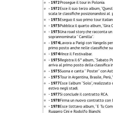
1972
Prosegue il tour in Polonia.
1972
Esce il suo terzo album, “Ques
scala le classifiche posizionandosi al
1973
Eseguo il suo primo tour italian
1973
Pubblica il quarto album, “Gira 
1973
Una road story che racconta un 
soprannominata ” Camilla”.
1974
Lavora a Parigi con Vangelis per l
primo posto anche nelle classifiche s
1974
Vince il Festivalbar.
1975
Registra il 6° album, “Sabato P
arriva al primo posto della classifica i
1975
Suona e canta ” Poster” con Ast
1975
Tour in Argentina, Brasile, Perù
1977
Esce l’album “Solo”, realizzato 
estivo negli stadi.
1977
Si conclude il contratto RCA.
1978
Firma un nuovo contratto con 
1978
Esce l’ottavo album, “E Tu Come
Ruggero Cini e Rodolfo Bianchi.