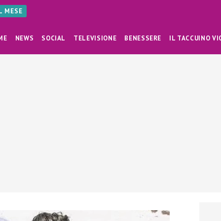
AL MESE
ME
NEWS
SOCIAL
TELEVISIONE
BENESSERE
IL TACCUINO VI