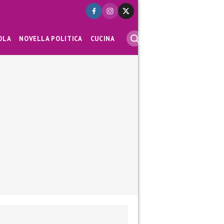
OLA
NOVELLA POLITICA
CUCINA