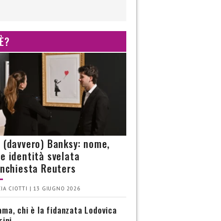
 È?
è (davvero) Banksy: nome,
 e identità svelata
’inchiesta Reuters
IA CIOTTI | 13 GIUGNO 2026
ma, chi è la fidanzata Lodovica
rini