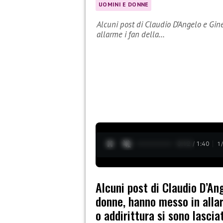
UOMINI E DONNE
Alcuni post di Claudio D’Angelo e Gin
allarme i fan della…
0:13 / 1:40
1
Alcuni post di Claudio D’An
donne, hanno messo in allarm
o addirittura si sono lascia