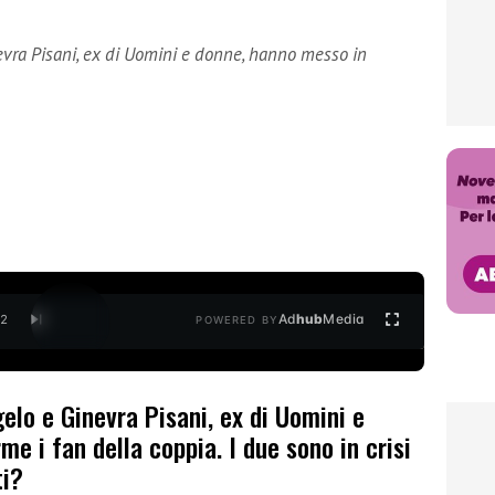
evra Pisani, ex di Uomini e donne, hanno messo in
Ad
hub
Media
/
2
POWERED BY
gelo e Ginevra Pisani, ex di Uomini e
e i fan della coppia. I due sono in crisi
ti?