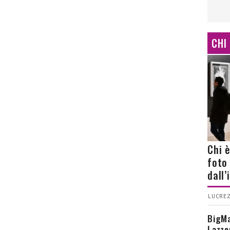
CHI
Chi 
foto
dall
LUCREZ
BigMa
Lazze