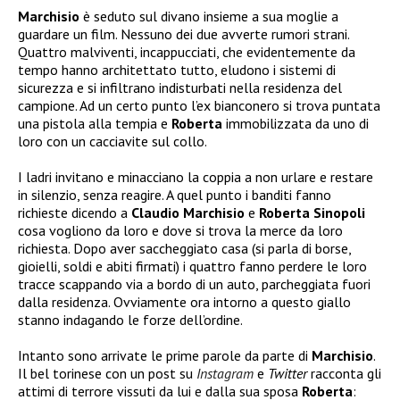
Marchisio
è seduto sul divano insieme a sua moglie a
guardare un film. Nessuno dei due avverte rumori strani.
Quattro malviventi, incappucciati, che evidentemente da
tempo hanno architettato tutto, eludono i sistemi di
sicurezza e si infiltrano indisturbati nella residenza del
campione. Ad un certo punto l’ex bianconero si trova puntata
una pistola alla tempia e
Roberta
immobilizzata da uno di
loro con un cacciavite sul collo.
I ladri invitano e minacciano la coppia a non urlare e restare
in silenzio, senza reagire. A quel punto i banditi fanno
richieste dicendo a
Claudio Marchisio
e
Roberta Sinopoli
cosa vogliono da loro e dove si trova la merce da loro
richiesta. Dopo aver saccheggiato casa (si parla di borse,
gioielli, soldi e abiti firmati) i quattro fanno perdere le loro
tracce scappando via a bordo di un auto, parcheggiata fuori
dalla residenza. Ovviamente ora intorno a questo giallo
stanno indagando le forze dell’ordine.
Intanto sono arrivate le prime parole da parte di
Marchisio
.
Il bel torinese con un post su
Instagram
e
Twitter
racconta gli
attimi di terrore vissuti da lui e dalla sua sposa
Roberta
: