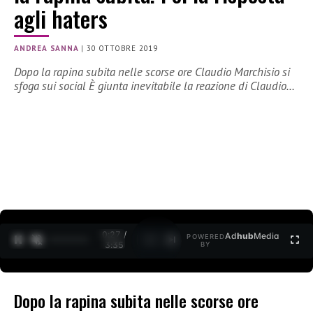
agli haters
ANDREA SANNA
|
30 OTTOBRE 2019
Dopo la rapina subita nelle scorse ore Claudio Marchisio si
sfoga sui social È giunta inevitabile la reazione di Claudio…
0:27 /
Ad
hub
Media
POWERED
1
/
2
3:35
BY
Dopo la rapina subita nelle scorse ore