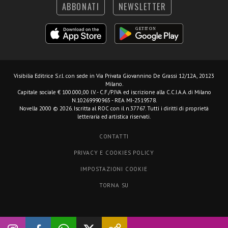
ABBONATI
NEWSLETTER
Visibilia Editrice S.r.l.
con sede in Via Privata Giovannino De Grassi 12/12A, 20123
Milano.
Capitale sociale € 100.000,00 I.V. - C.F./P.IVA ed iscrizione alla C.C.I.A.A. di Milano
N.10269990965 - REA MI-2519578.
Novella 2000 © 2026. Iscritta al ROC con il n.37767. Tutti i diritti di proprietà
letteraria ed artistica riservati.
CONTATTI
PRIVACY E COOKIES POLICY
IMPOSTAZIONI COOKIE
TORNA SU