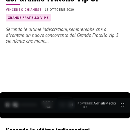
VINCENZO CHIANESE
|
13 OTTOBRE 2020
GRANDE FRATELLO VIP 5
Secondo le ultime indiscrezioni, sembrerebbe che a
diventare un nuovo concorrente del Grande Fratello Vip 5
sia niente che meno…
0:27 /
Ad
hub
Media
POWERED
1
/
2
1:40
BY