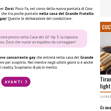
per
Zorzi
. Poco fa, nel corso della nuova puntata di
Casa
 che tra poche puntate
nella casa del Grande Fratello
 gay
! Queste le dichiarazioni del conduttore:
CUC
erà presto nella Casa del GF Vip. È la risposta
so Zorzi che vuole un inquilino da corteggiare”.
ovo concorrente gay
che entrerà nella casa del
Grande
e per scoprirlo. Nel mentre negli ultimi giorni si è anche
reality. Scopriamo di più in merito.
Tira
AVANTI
light
LUCREZ
Grana