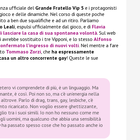
nza ufficiale del
Grande Fratello Vip 5
e i protagonisti
gioco e delle dinamiche. Nel corso di queste poche
to a ben due squalifiche e ad un ritiro. Parliamo
o Leali
, espulsi ufficialmente dal gioco, e di
Flavia
di lasciare la casa di sua spontanea volontà
. Sul web
i avrebbe sostituito i tre Vipponi, e lo stesso
Alfonso
nfermato l’ingresso di nuovi volti
. Nel mentre a fare
ato
Tommaso Zorzi
, che
ha espressamente
 casa un altro concorrente gay
! Queste le sue
etero vi comprendete di più, è un linguaggio. Ma
nante, è così. Poi non so, ma c’è un’energia nella
rove. Parlo di drag, trans, gay, lesbiche, c’è
ento ricaricato. Non voglio essere ghettizzante,
io tra i suoi simili. Io non ho nessuno come me
 gli uomini, ma qualcuno che abbia una sensibilità
ay ha passato spesso cose che ho passato anche io