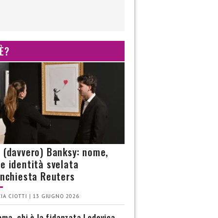
 È?
è (davvero) Banksy: nome,
 e identità svelata
’inchiesta Reuters
IA CIOTTI | 13 GIUGNO 2026
ma, chi è la fidanzata Lodovica