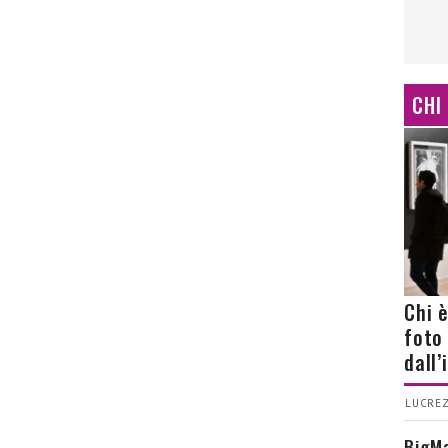
CHI
Chi 
foto
dall
LUCREZ
BigMa