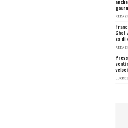
anche
gour
REDAZI
Franc
Chef 
sa di
REDAZI
Press
senti
veloci
LUCREZ