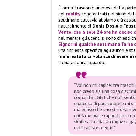
È ormai trascorso un mese dalla parte
del
reality
sono entrati nel pieno del 
settimane tuttavia abbiamo già assisti
naturalmente di
Denis Dosio
e
Faust
Vento
, che a sole 24 ore ha deciso 
nel mentre gli utenti si sono chiesti ch
Signorini
qualche settimana fa ha co
una richiesta specifica agli autori è st
manifestato la volontà di avere in
dichiarazioni a riguardo:
“Voi non mi capite, tra maschi 
non credo sia una cosa discrimi
comunità LGBT che non sento alt
qualcosa di particolare e mi s
ma penso che uno si trova megl
qui. A me piace rapportami con
simile alla mia. Un ragazzo g
e mi capisce meglio”.