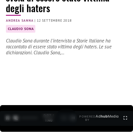
degli haters
ANDREA SANNA
|
12 SETTEMBRE 2018
CLAUDIO SONA
Claudio Sona durante l’intervista a Storie Italiane ha
raccontato di essere stato vittima degli haters. Le sue
dichiarazioni. Claudio Sona,…
0:27 /
Ad
hub
Media
POWERED
1
/
2
1:40
BY