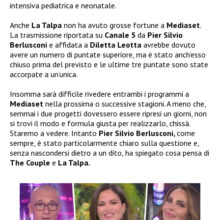
intensiva pediatrica e neonatale.
Anche
La Talpa
non ha avuto grosse fortune a
Mediaset
.
La trasmissione riportata su
Canale 5
da
Pier Silvio
Berlusconi
e affidata a
Diletta Leotta
avrebbe dovuto
avere un numero di puntate superiore, ma è stato anch’esso
chiuso prima del previsto e le ultime tre puntate sono state
accorpate a un’unica.
Insomma sarà difficile rivedere entrambi i programmi a
Mediaset
nella prossima o successive stagioni. A meno che,
semmai i due progetti dovessero essere ripresi un giorni, non
si trovi il modo e formula giusta per realizzarlo, chissà.
Staremo a vedere. Intanto
Pier Silvio Berlusconi,
come
sempre, è stato particolarmente chiaro sulla questione e,
senza nascondersi dietro a un dito, ha spiegato cosa pensa di
The Couple
e
La Talpa.