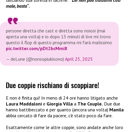
lasciando sua sorella in lacrime:
“
Lei non può trattarmi così
male, basta
“.
persone diretta che cast e diretta sono noiosi (mai
aperta una volta) e io dopo 15 minuti di live mi trovo
questo il flop di questo programma mi farà malissimo
pic.twitter.com/pDt2bcMmi8
— deLune (@nonsopiukisono)
April 25, 2025
Due coppie rischiano di scoppiare!
E non è finita qui! In meno di 24 ore hanno litigato anche
Laura Maddaloni
e
Giorgia Villa
a
The Couple.
Due due
hanno battibeccato e per quanto (ancora una volta)
Manila
abbia cercato di fare da pacere, c’è stato poco da fare.
Esattamente come le altre coppie, sono andate anche loro