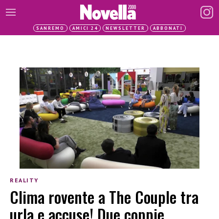
SANREMO
AMICI 24
NEWSLETTER
ABBONATI
REALITY
Clima rovente a The Couple tra
urla e accuse! Due coppie