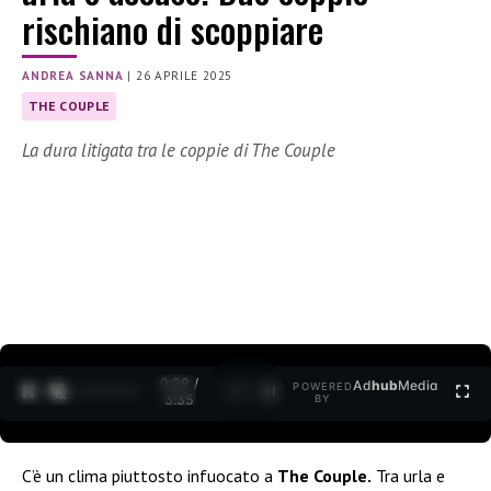
rischiano di scoppiare
ANDREA SANNA
|
26 APRILE 2025
THE COUPLE
La dura litigata tra le coppie di The Couple
0:30 /
Ad
hub
Media
POWERED
1
/
2
3:35
BY
C’è un clima piuttosto infuocato a
The Couple.
Tra urla e