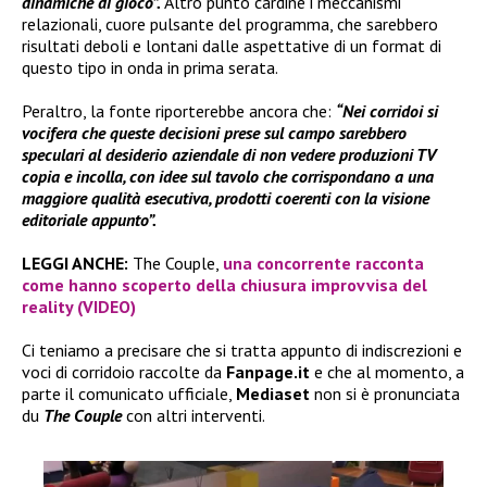
dinamiche di gioco”.
Altro punto cardine i meccanismi
relazionali, cuore pulsante del programma, che sarebbero
risultati deboli e lontani dalle aspettative di un format di
questo tipo in onda in prima serata.
Peraltro, la fonte riporterebbe ancora che:
“Nei corridoi si
vocifera che queste decisioni prese sul campo sarebbero
speculari al desiderio aziendale di non vedere produzioni TV
copia e incolla, con idee sul tavolo che corrispondano a una
maggiore qualità esecutiva, prodotti coerenti con la visione
editoriale appunto”.
LEGGI ANCHE:
The Couple,
una concorrente racconta
come hanno scoperto della chiusura improvvisa del
reality (VIDEO)
Ci teniamo a precisare che si tratta appunto di indiscrezioni e
voci di corridoio raccolte da
Fanpage.it
e che al momento, a
parte il comunicato ufficiale,
Mediaset
non si è pronunciata
du
The Couple
con altri interventi.