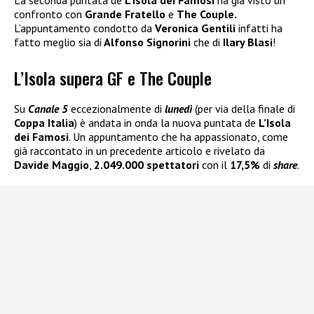
La seconda puntata de
L’Isola dei Famosi
ha già visto un
confronto con
Grande Fratello
e
The Couple.
L’appuntamento condotto da
Veronica Gentili
infatti ha
fatto meglio sia di
Alfonso Signorini
che di
Ilary Blasi
!
L’Isola supera GF e The Couple
Su
Canale 5
eccezionalmente di
lunedì
(per via della finale di
Coppa Italia
) è andata in onda la nuova puntata de
L’Isola
dei Famosi
. Un appuntamento che ha appassionato, come
già raccontato in un precedente articolo e rivelato da
Davide Maggio
,
2.049.000 spettatori
con il
17,5%
di
share
.