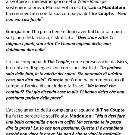
a svolgere il medesimo gioco nella
White Room
per
sostenere la prova. Ma una volta uscita,
Laura Maddaloni
ha commentato con la sua compagna di
The Couple:
“
Però
non era così facile
“.
Giorgia
non l’ha presa bene e dopo aver battuto la mano
sul piano della cucina, è sbottata:
“
Devi stare zitta! Ci
tolgono i punti, stai zitta. Ce l’hanno appena detto, non
dobbiamo dire nulla
“.
La sua compagna di
The Couple
, come ripreso anche da Biccy,
ha tentato di spiegarsi, ma con scarsi risultati:
“I
o parlavo
solo delle foto, le tavolette dei colori. Sto parlando di un’altra
cosa, non dico nulla
“.
Giorgia
però non ha nemmeno dato il
tempo all’amica di concludere la frase:
“
Ma lo vedi che
continui? Stai già dicendo cose in più. Ci hanno detto che non
possiamo parlare delle prove
“.
L’atteggiamento della compagna di squadra di
The Couple
ha fatto perdere le staffe alla
Maddaloni
:
“
Ma ti devi fare
una bella camomilla e non un caffè! Ma secondo te io posso
dire la prova? Lo so che non possiamo. Questa si è arrabbiata
perché non vince le prove. Ma non è che se vinci le medaglie