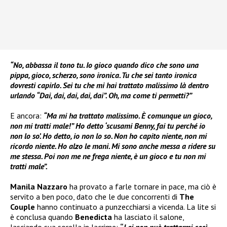
“No, abbassa il tono tu. Io gioco quando dico che sono una
pippa, gioco, scherzo, sono ironica. Tu che sei tanto ironica
dovresti capirlo. Sei tu che mi hai trattato malissimo là dentro
urlando “Dai, dai, dai, dai, dai”. Oh, ma come ti permetti?”
E ancora:
“Ma mi ha trattato malissimo. È comunque un gioco,
non mi tratti male!” Ho detto ‘scusami Benny, fai tu perché io
non lo so’. Ho detto, io non lo so. Non ho capito niente, non mi
ricordo niente. Ho alzo le mani. Mi sono anche messa a ridere su
me stessa. Poi non me ne frega niente, è un gioco e tu non mi
tratti male”.
Manila Nazzaro
ha provato a farle tornare in pace, ma ciò è
servito a ben poco, dato che le due concorrenti di
The
Couple
hanno continuato a punzecchiarsi a vicenda. La lite si
è conclusa quando
Benedicta
ha lasciato il salone,