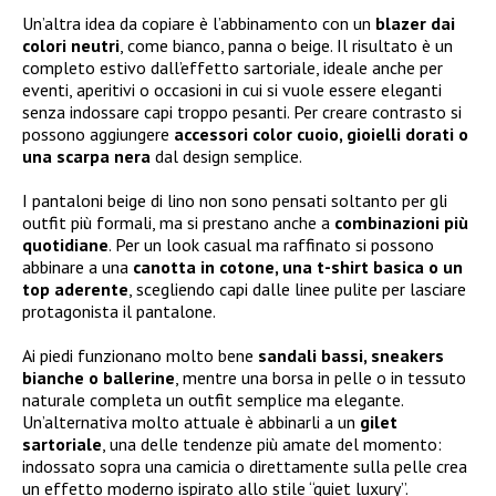
Un’altra idea da copiare è l’abbinamento con un
blazer dai
colori neutri
, come bianco, panna o beige. Il risultato è un
completo estivo dall’effetto sartoriale, ideale anche per
eventi, aperitivi o occasioni in cui si vuole essere eleganti
senza indossare capi troppo pesanti. Per creare contrasto si
possono aggiungere
accessori color cuoio, gioielli dorati o
una scarpa nera
dal design semplice.
I pantaloni beige di lino non sono pensati soltanto per gli
outfit più formali, ma si prestano anche a
combinazioni più
quotidiane
. Per un look casual ma raffinato si possono
abbinare a una
canotta in cotone, una t-shirt basica o un
top aderente
, scegliendo capi dalle linee pulite per lasciare
protagonista il pantalone.
Ai piedi funzionano molto bene
sandali bassi, sneakers
bianche o ballerine
, mentre una borsa in pelle o in tessuto
naturale completa un outfit semplice ma elegante.
Un’alternativa molto attuale è abbinarli a un
gilet
sartoriale
, una delle tendenze più amate del momento:
indossato sopra una camicia o direttamente sulla pelle crea
un effetto moderno ispirato allo stile “quiet luxury”.