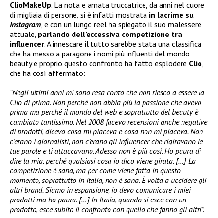
ClioMakeUp
. La nota e amata truccatrice, da anni nel cuore
di migliaia di persone, si è infatti mostrata
in lacrime su
Instagram
, e con un lungo reel ha spiegato il suo malessere
attuale,
parlando dell’eccessiva competizione tra
influencer
. A innescare il tutto sarebbe stata una classifica
che ha messo a paragone i nomi più influenti del mondo
beauty e proprio questo confronto ha fatto esplodere
Clio
,
che ha così affermato:
“Negli ultimi anni mi sono resa conto che non riesco a essere la
Clio di prima. Non perché non abbia più la passione che avevo
prima ma perché il mondo del web e soprattutto del beauty è
cambiato tantissimo. Nel 2008 facevo recensioni anche negative
di prodotti, dicevo cosa mi piaceva e cosa non mi piaceva. Non
c’erano i giornalisti, non c’erano gli influencer che rigiravano le
tue parole e ti attaccavano. Adesso non è più così. Ho paura di
dire la mia, perché qualsiasi cosa io dico viene girata. […] La
competizione è sana, ma per come viene fatta in questo
momento, soprattutto in Italia, non è sana. È volta a uccidere gli
altri brand. Siamo in espansione, io devo comunicare i miei
prodotti ma ho paura. […] In Italia, quando si esce con un
prodotto, esce subito il confronto con quello che fanno gli altri”.