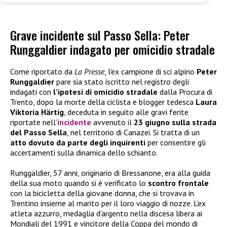
Grave incidente sul Passo Sella: Peter
Runggaldier indagato per omicidio stradale
Come riportato da
La Presse
, l’ex campione di sci alpino
Peter
Runggaldier
pare sia stato iscritto nel registro degli
indagati con
l’ipotesi di omicidio stradale
dalla Procura di
Trento, dopo la morte della ciclista e blogger tedesca
Laura
Viktoria Härtig
, deceduta in seguito alle gravi ferite
riportate nell’
incidente
avvenuto il
23 giugno sulla strada
del Passo Sella
, nel territorio di Canazei. Si tratta di un
atto dovuto da parte degli inquirenti
per consentire gli
accertamenti sulla dinamica dello schianto.
Runggaldier, 57 anni, originario di Bressanone, era alla guida
della sua moto quando si è verificato lo
scontro frontale
con la bicicletta della giovane donna, che si trovava in
Trentino insieme al marito per il loro viaggio di nozze. L’ex
atleta azzurro, medaglia d’argento nella discesa libera ai
Mondiali del 1991 e vincitore della Coppa del mondo di