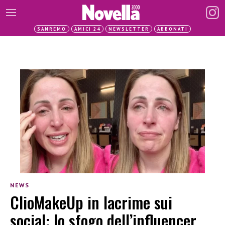
SANREMO
AMICI 24
NEWSLETTER
ABBONATI
NEWS
ClioMakeUp in lacrime sui
social: lo sfogo dell’influencer