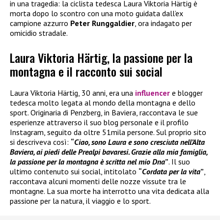
in una tragedia: la ciclista tedesca Laura Viktoria Härtig è
morta dopo lo scontro con una moto guidata dall’ex
campione azzurro
Peter Runggaldier
, ora indagato per
omicidio stradale.
Laura Viktoria Härtig, la passione per la
montagna e il racconto sui social
Laura Viktoria Härtig, 30 anni, era una
influencer
e blogger
tedesca molto legata al mondo della montagna e dello
sport. Originaria di Penzberg, in Baviera, raccontava le sue
esperienze attraverso il suo blog personale e il profilo
Instagram, seguito da oltre 51mila persone. Sul proprio sito
si descriveva così:
“
Ciao, sono Laura e sono cresciuta nell’Alta
Baviera, ai piedi delle Prealpi bavaresi. Grazie alla mia famiglia,
la passione per la montagna è scritta nel mio Dna
”
. Il suo
ultimo contenuto sui social, intitolato
“
Cordata per la vita
”
,
raccontava alcuni momenti delle nozze vissute tra le
montagne. La sua morte ha interrotto una vita dedicata alla
passione per la natura, il viaggio e lo sport.