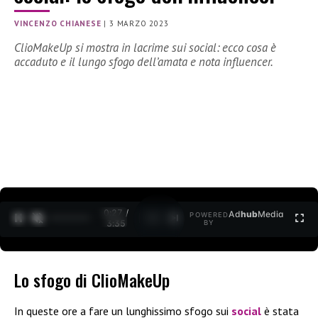
VINCENZO CHIANESE
|
3 MARZO 2023
ClioMakeUp si mostra in lacrime sui social: ecco cosa è
accaduto e il lungo sfogo dell’amata e nota influencer.
0:28 /
Ad
hub
Media
POWERED
1
/
2
3:35
BY
Lo sfogo di ClioMakeUp
In queste ore a fare un lunghissimo sfogo sui
social
è stata