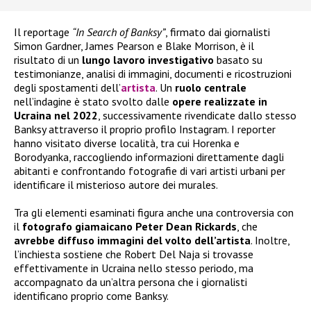
Il reportage
“In Search of Banksy”
, firmato dai giornalisti
Simon Gardner, James Pearson e Blake Morrison, è il
risultato di un
lungo lavoro investigativo
basato su
testimonianze, analisi di immagini, documenti e ricostruzioni
degli spostamenti dell’
artista
. Un
ruolo centrale
nell’indagine è stato svolto dalle
opere realizzate in
Ucraina nel 2022
, successivamente rivendicate dallo stesso
Banksy attraverso il proprio profilo Instagram. I reporter
hanno visitato diverse località, tra cui Horenka e
Borodyanka, raccogliendo informazioni direttamente dagli
abitanti e confrontando fotografie di vari artisti urbani per
identificare il misterioso autore dei murales.
Tra gli elementi esaminati figura anche una controversia con
il
fotografo giamaicano Peter Dean Rickards
, che
avrebbe diffuso immagini del volto dell’artista
. Inoltre,
l’inchiesta sostiene che Robert Del Naja si trovasse
effettivamente in Ucraina nello stesso periodo, ma
accompagnato da un’altra persona che i giornalisti
identificano proprio come Banksy.