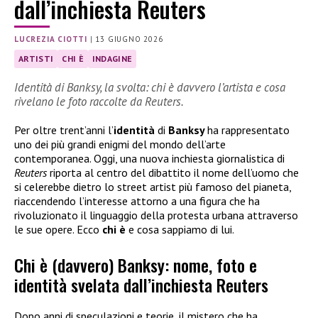
dall’inchiesta Reuters
LUCREZIA CIOTTI
|
13 GIUGNO 2026
ARTISTI
CHI È
INDAGINE
Identità di Banksy, la svolta: chi è davvero l’artista e cosa
rivelano le foto raccolte da Reuters.
Per oltre trent’anni l’
identità
di
Banksy
ha rappresentato
uno dei più grandi enigmi del mondo dell’arte
contemporanea. Oggi, una nuova inchiesta giornalistica di
Reuters
riporta al centro del dibattito il nome dell’uomo che
si celerebbe dietro lo street artist più famoso del pianeta,
riaccendendo l’interesse attorno a una figura che ha
rivoluzionato il linguaggio della protesta urbana attraverso
le sue opere. Ecco
chi è
e cosa sappiamo di lui.
Chi è (davvero) Banksy: nome, foto e
identità svelata dall’inchiesta Reuters
Dopo anni di speculazioni e teorie, il mistero che ha