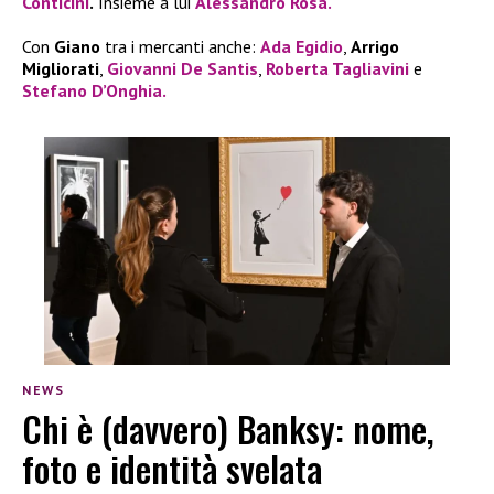
Conticini
.
Insieme a lui
Alessandro Rosa.
Con
Giano
tra i mercanti anche:
Ada Egidio
,
Arrigo
Migliorati
,
Giovanni De Santis
,
Roberta Tagliavini
e
Stefano D’Onghia.
NEWS
Chi è (davvero) Banksy: nome,
foto e identità svelata