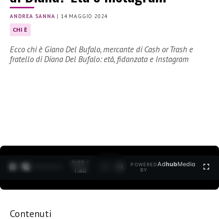
ANDREA SANNA
|
14 MAGGIO 2024
CHI È
Ecco chi è Giano Del Bufalo, mercante di Cash or Trash e
fratello di Diana Del Bufalo: età, fidanzata e Instagram
0:30 /
Ad
hub
Media
POWERED
1
/
2
1:40
BY
Contenuti