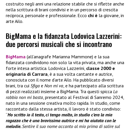
costruito negli anni una relazione stabile che si riflette anche
nella scrittura di brani condivisi e in un percorso di crescita
reciproca, personale e professionale. Ecco
chi è
la giovane, in
arte Ailo.
BigMama e la fidanzata Lodovica Lazzerini:
due percorsi musicali che si incontrano
BigMama
(all’anagrafe Marianna Mammone) e la sua
fidanzata condividono non solo la vita privata, ma anche una
forte intesa artistica. Lodovica Lazzerini,
classe 2000 e
originaria di Carrara
, è a sua volta cantante e autrice,
conosciuta con il nome d’arte Ailo. Ha pubblicato diversi
brani, tra cui
Sfiga
e
Non mi va
, e ha partecipato alla scrittura
di pezzi realizzati insieme a BigMama. Tra questi spicca
La
rabbia non mi basta
, presentato al Festival di Sanremo 2024,
nato in una sessione creativa molto rapida. In studio, come
raccontato dalla stessa artista, il lavoro è stato condiviso:
“
Ho scritto io il testo, ci tengo molto, in studio c’era la mia
ragazza che è una bravissima autrice e mi ha aiutata con le
melodie.
Sentire il suo nome accanto al mio prima di salire sul