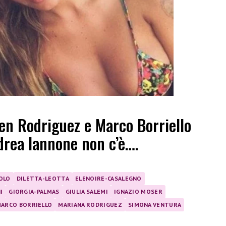
n Rodriguez e Marco Borriello
ndrea Iannone non c’è….
OLO
DILETTA-LEOTTA
ELENOIRE-CASALEGNO
I
GIORGIA-PALMAS
GIULIA SALEMI
IGNAZIO MOSER
ARCO BORRIELLO
MARIANA RODRIGUEZ
SIMONA VENTURA