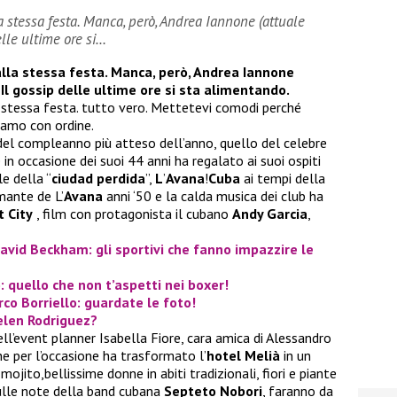
a stessa festa. Manca, però, Andrea Iannone (attuale
lle ultime ore si…
alla stessa festa. Manca, però, Andrea Iannone
Il gossip delle ultime ore si sta alimentando.
 stessa festa. tutto vero. Mettetevi comodi perché
iamo con ordine.
 del compleanno più atteso dell’anno, quello del celebre
 in occasione dei suoi 44 anni ha regalato ai suoi ospiti
e della “
ciudad perdida
”,
L
’
A
vana
!
Cuba
ai tempi della
mante de L’
Avana
anni ‘50 e la calda musica dei club ha
 City
, film con protagonista il cubano
Andy Garcia
,
vid Beckham: gli sportivi che fanno impazzire le
: quello che non t’aspetti nei boxer!
rco Borriello: guardate le foto!
Belen Rodriguez?
’event planner Isabella Fiore, cara amica di Alessandro
che per l’occasione ha trasformato l’
hotel Melià
in un
i,mojito,bellissime donne in abiti tradizionali, fiori e piante
sulle note della band cubana
Septeto Nobori
, faranno da