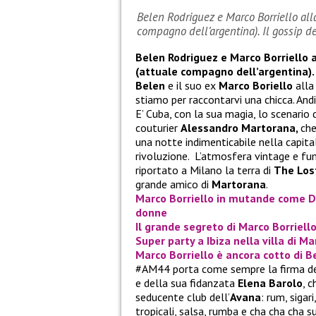
Belen Rodriguez e Marco Borriello all
compagno dell’argentina). Il gossip de
Belen Rodriguez e Marco Borriello 
(attuale compagno dell’argentina). 
Belen
e il suo ex
Marco Boriello
alla
stiamo per raccontarvi una chicca. And
E’ Cuba, con la sua magia, lo scenario
couturier
Alessandro Martorana,
che
una notte indimenticabile nella capital
rivoluzione. L’atmosfera vintage e fu
riportato a Milano la terra di
The Lost
grande amico di
Martorana
.
Marco Borriello in mutande come Da
donne
Il grande segreto di Marco Borriello
Super party a Ibiza nella villa di Ma
Marco Borriello è ancora cotto di 
#AM44 porta come sempre la firma dell
e della sua fidanzata
Elena Barolo
, 
seducente club dell’
Avana
: rum, sigar
tropicali, salsa, rumba e cha cha cha 