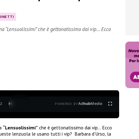
HINETTI
ma “Lensuolissimi” che è gettonatissimo dai vip… Ecco
Ad
hub
Media
/
2
POWERED BY
ma
“Lensuolissimi”
che è gettonatissimo dai vip… Ecco
este lenzuola le usano tutti i vip? Barbara d’Urso, la