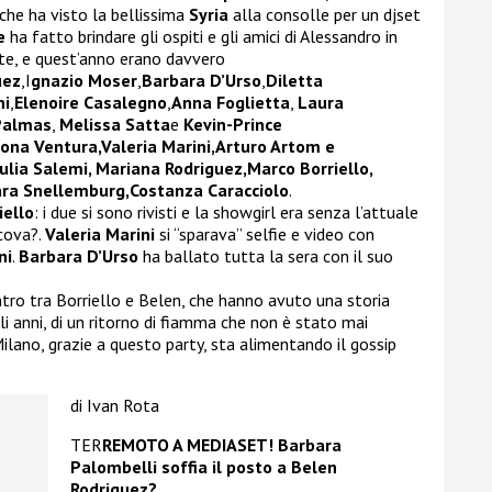
che ha visto la bellissima
Syria
alla consolle per un djset
e
ha fatto brindare gli ospiti e gli amici di Alessandro in
te, e quest’anno erano davvero
uez
,I
gnazio Moser
,
Barbara D’Urso
,
Diletta
ni
,
Elenoire Casalegno
,
Anna Foglietta
,
Laura
Palmas
,
Melissa Satta
e
Kevin-Prince
mona Ventura,Valeria Marini,Arturo Artom e
ulia Salemi, Mariana Rodriguez,Marco Borriello,
ara Snellemburg,Costanza Caracciolo
.
iello
: i due si sono rivisti e la showgirl era senza l’attuale
 cova?.
Valeria Marini
si “sparava” selfie e video con
ni
.
Barbara D’Urso
ha ballato tutta la sera con il suo
tro tra Borriello e Belen, che hanno avuto una storia
gli anni, di un ritorno di fiamma che non è stato mai
ilano, grazie a questo party, sta alimentando il gossip
di Ivan Rota
TER
REMOTO A MEDIASET! Barbara
Palombelli soffia il posto a Belen
Rodriguez?