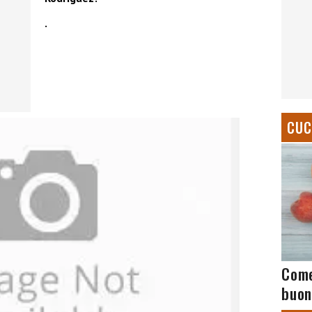
.
CUC
Come
buon