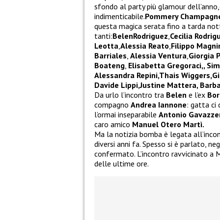
sfondo al party più glamour dell’anno,
indimenticabile.
Pommery Champagn
questa magica serata fino a tarda not
tanti:
BelenRodriguez
,
Cecilia Rodrig
Leotta
,
Alessia Reato
,
Filippo Magni
Barriales
,
Alessia Ventura
,
Giorgia 
Boateng
,
Elisabetta Gregoraci,, Si
Alessandra Repini,Thais Wiggers,Gi
Davide Lippi,Justine Mattera, Barb
Da urlo l’incontro tra
Belen
e l’ex
Bor
compagno
Andrea Iannone
: gatta ci
l’ormai inseparabile
Antonio Gavazze
caro amico
Manuel Otero Martì.
Ma la notizia bomba è legata all’incon
diversi anni fa. Spesso si è parlato, ne
confermato. L’incontro ravvicinato a M
delle ultime ore.