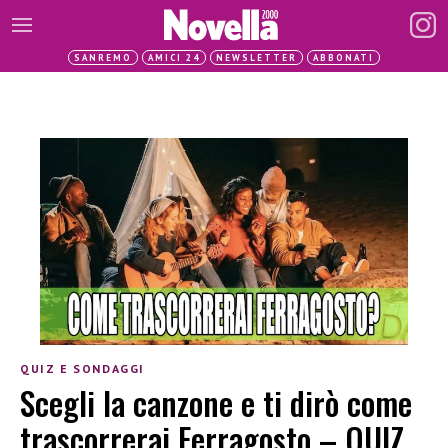
SANREMO
AMICI 24
NEWSLETTER
ABBONATI
QUIZ E SONDAGGI
Scegli la canzone e ti dirò come
trascorrerai Ferragosto – QUIZ