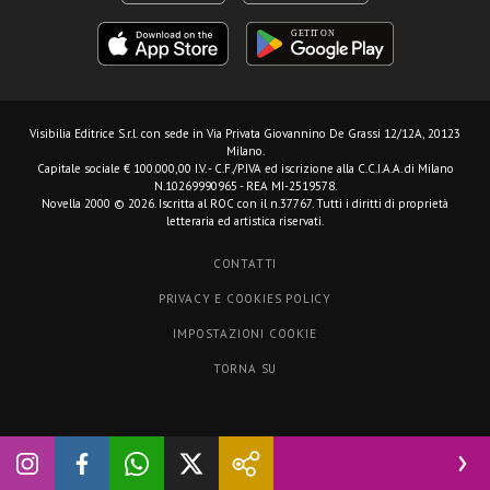
Visibilia Editrice S.r.l.
con sede in Via Privata Giovannino De Grassi 12/12A, 20123
Milano.
Capitale sociale € 100.000,00 I.V. - C.F./P.IVA ed iscrizione alla C.C.I.A.A. di Milano
N.10269990965 - REA MI-2519578.
Novella 2000 © 2026. Iscritta al ROC con il n.37767. Tutti i diritti di proprietà
letteraria ed artistica riservati.
CONTATTI
PRIVACY E COOKIES POLICY
IMPOSTAZIONI COOKIE
TORNA SU