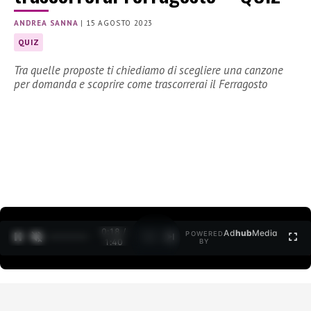
ANDREA SANNA
|
15 AGOSTO 2023
QUIZ
Tra quelle proposte ti chiediamo di scegliere una canzone
per domanda e scoprire come trascorrerai il Ferragosto
0:18 /
Ad
hub
Media
POWERED
1
/
2
1:40
BY