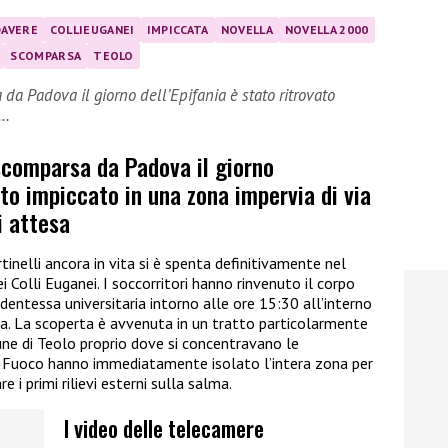
DAVERE
COLLIEUGANEI
IMPICCATA
NOVELLA
NOVELLA 2000
SCOMPARSA
TEOLO
da Padova il giorno dell’Epifania è stato ritrovato
a…
scomparsa da Padova il giorno
ato impiccato in una zona impervia di via
i attesa
inelli ancora in vita si è spenta definitivamente nel
i Colli Euganei. I soccorritori hanno rinvenuto il corpo
entessa universitaria intorno alle ore 15:30 all’interno
nea. La scoperta è avvenuta in un tratto particolarmente
mune di Teolo proprio dove si concentravano le
i del Fuoco hanno immediatamente isolato l’intera zona per
e i primi rilievi esterni sulla salma.
I video delle telecamere