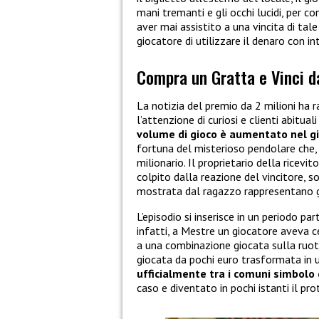
mani tremanti e gli occhi lucidi, per co
aver mai assistito a una vincita di tal
giocatore di utilizzare il denaro con in
Compra un Gratta e Vinci da
La notizia del premio da 2 milioni ha r
l’attenzione di curiosi e clienti abitua
volume di gioco è aumentato nel gi
fortuna del misterioso pendolare che,
milionario. Il proprietario della ricev
colpito dalla reazione del vincitore, s
mostrata dal ragazzo rappresentano g
L’episodio si inserisce in un periodo pa
infatti, a Mestre un giocatore aveva 
a una combinazione giocata sulla ruota 
giocata da pochi euro trasformata in u
ufficialmente
tra i comuni simbolo 
caso e diventato in pochi istanti il pr