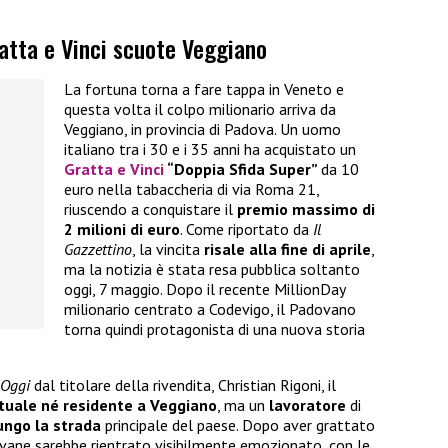
ratta e Vinci scuote Veggiano
La fortuna torna a fare tappa in Veneto e
questa volta il colpo milionario arriva da
Veggiano, in provincia di Padova. Un uomo
italiano tra i 30 e i 35 anni ha acquistato un
Gratta e Vinci
“Doppia Sfida Super”
da 10
euro nella tabaccheria di via Roma 21,
riuscendo a conquistare il
premio massimo di
2 milioni di euro
. Come riportato da
Il
Gazzettino
, la vincita
risale alla fine di aprile
,
ma la notizia è stata resa pubblica soltanto
oggi, 7 maggio. Dopo il recente MillionDay
milionario centrato a Codevigo, il Padovano
torna quindi protagonista di una nuova storia
 Oggi
dal titolare della rivendita, Christian Rigoni, il
ituale né residente a Veggiano
, ma un
lavoratore
di
ungo la strada
principale del paese. Dopo aver grattato
 giovane sarebbe rientrato visibilmente emozionato, con le