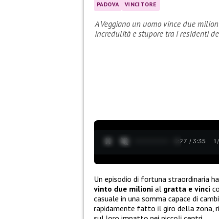
PADOVA
VINCITORE
A Veggiano un uomo vince due milioni 
incredulità e stupore tra i residenti d
0:28 / 3:35
1
Un episodio di fortuna straordinaria 
vinto due milioni
al
gratta e vinci
co
casuale in una somma capace di cambia
rapidamente fatto il giro della zona, r
sul loro impatto nei piccoli centri.