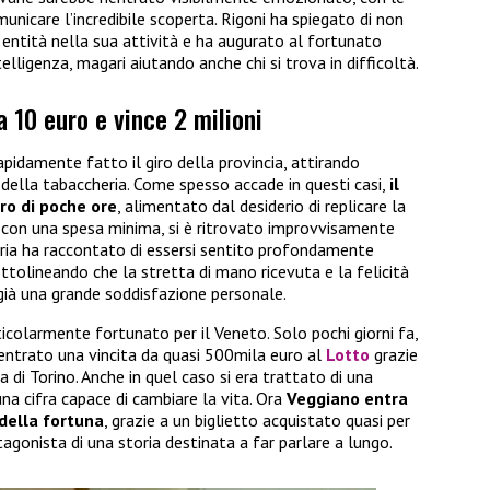
municare l’incredibile scoperta. Rigoni ha spiegato di non
e entità nella sua attività e ha augurato al fortunato
telligenza, magari aiutando anche chi si trova in difficoltà.
 10 euro e vince 2 milioni
apidamente fatto il giro della provincia, attirando
li della tabaccheria. Come spesso accade in questi casi,
il
ro di poche ore
, alimentato dal desiderio di replicare la
 con una spesa minima, si è ritrovato improvvisamente
itoria ha raccontato di essersi sentito profondamente
ottolineando che la stretta di mano ricevuta e la felicità
ià una grande soddisfazione personale.
rticolarmente fortunato per il Veneto. Solo pochi giorni fa,
centrato una vincita da quasi 500mila euro al
Lotto
grazie
di Torino. Anche in quel caso si era trattato di una
na cifra capace di cambiare la vita. Ora
Veggiano entra
della fortuna
, grazie a un biglietto acquistato quasi per
otagonista di una storia destinata a far parlare a lungo.