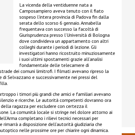
La vicenda della ventiduenne nata a
Camposampiero aveva tenuto con il fiato
sospeso l’intera provincia di Padova fin dalla
serata dello scorso 6 gennaio. Annabella
frequentava con successo la facoltà di
Giurisprudenza presso l’Università di Bologna
dove condivideva un appartamento con altri
colleghi durante i periodi di lezione. Gli
investigatori hanno ricostruito minuziosamente
i suoi ultimi spostamenti grazie all’analisi
fondamentale delle telecamere di
trade dei comuni limitrofi. I filmati avevano ripreso la
e di Selvazzano e successivamente nei pressi del
illa.
rtroppo i timori più grandi che amici e familiari avevano
 silenzio e ricerche. Le autorità competenti dovranno ora
a della ragazza per escludere con certezza il
one. La comunità locale si stringe nel dolore attorno ai
dell’Arma completano i rilievi tecnici necessari per
 rimarrà a disposizione dell’autorità giudiziaria che
utoptico nelle prossime ore per chiarire ogni dinamica.