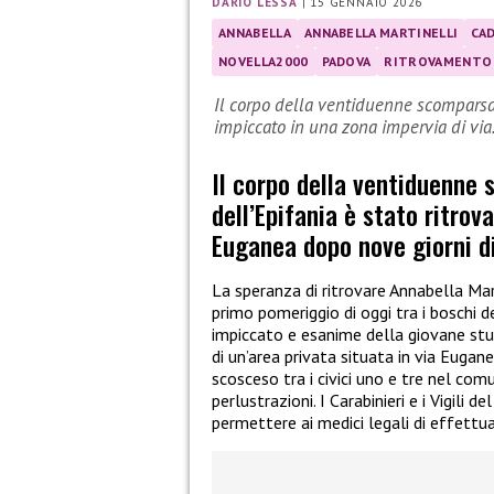
DARIO LESSA
|
15 GENNAIO 2026
ANNABELLA
ANNABELLA MARTINELLI
CA
NOVELLA2000
PADOVA
RITROVAMENTO
Il corpo della ventiduenne scomparsa 
impiccato in una zona impervia di vi
Il corpo della ventiduenne 
dell’Epifania è stato ritrov
Euganea dopo nove giorni d
La speranza di ritrovare Annabella Mart
primo pomeriggio di oggi tra i boschi de
impiccato e esanime della giovane stud
di un’area privata situata in via Euga
scosceso tra i civici uno e tre nel co
perlustrazioni. I Carabinieri e i Vigil
permettere ai medici legali di effettuar