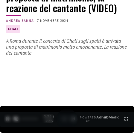
reazione del cantante (VIDEO)
ANDREA SANNA
|
7 NOVEMBRE 2024
GHALI
A Roma durante il concerto di Ghali sugli spalti è arrivata
una proposta di matrimonio molto emozionante. La reazione
del cantante
0:30 /
Ad
hub
Media
POWERED
1
/
2
3:35
BY