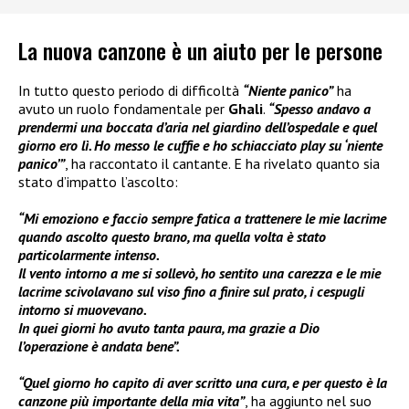
La nuova canzone è un aiuto per le persone
In tutto questo periodo di difficoltà
“Niente panico”
ha
avuto un ruolo fondamentale per
Ghali
.
“Spesso andavo a
prendermi una boccata d’aria nel giardino dell’ospedale e quel
giorno ero lì. Ho messo le cuffie e ho schiacciato play su ‘niente
panico’”
, ha raccontato il cantante. E ha rivelato quanto sia
stato d’impatto l’ascolto:
“Mi emoziono e faccio sempre fatica a trattenere le mie lacrime
quando ascolto questo brano, ma quella volta è stato
particolarmente intenso.
Il vento intorno a me si sollevò, ho sentito una carezza e le mie
lacrime scivolavano sul viso fino a finire sul prato, i cespugli
intorno si muovevano.
In quei giorni ho avuto tanta paura, ma grazie a Dio
l’operazione è andata bene”.
“Quel giorno ho capito di aver scritto una cura, e per questo è la
canzone più importante della mia vita”
, ha aggiunto nel suo