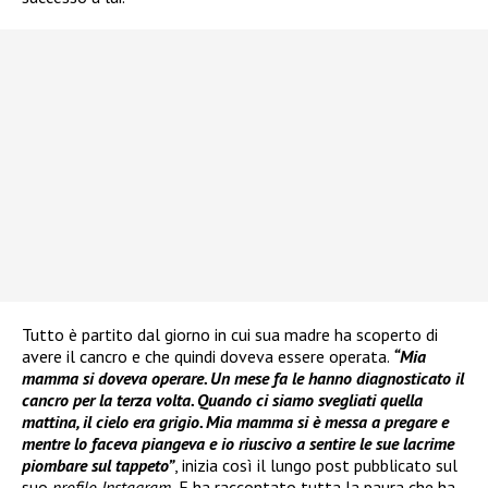
Tutto è partito dal giorno in cui sua madre ha scoperto di
avere il cancro e che quindi doveva essere operata.
“Mia
mamma si doveva operare. Un mese fa le hanno diagnosticato il
cancro per la terza volta. Quando ci siamo svegliati quella
mattina, il cielo era grigio. Mia mamma si è messa a pregare e
mentre lo faceva piangeva e io riuscivo a sentire le sue lacrime
piombare sul tappeto”
, inizia così il lungo post pubblicato sul
suo
profilo Instagram.
E ha raccontato tutta la paura che ha