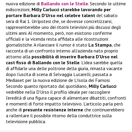
nuova edizione di
Ballando con le Stelle
. Secondo le ultime
indiscrezioni,
Milly Carlucci starebbe lavorando per
portare Barbara D’Urso nel celebre talent
del sabato
sera di Rai 1. Un’ipotesi che, se dovesse concretizzarsi,
rappresenterebbe uno dei ritorni televisivi più discussi degli
ultimi anni. Al momento, però, non esistono conferme
ufficiali e la vicenda resta affidata alle ricostruzioni
giornalistiche. A rilanciare il rumor è stato
La Stampa
, che
racconta di un confronto interno all’azienda nato proprio
attorno alla
possibilità di inserire Barbara D’Urso nel
cast fisso di Ballando con le Stelle
. L’idea sarebbe quella
di affidarle una delle poltrone della giuria, rimasta vacante
dopo l’uscita di scena di Selvaggia Lucarelli, passata a
Mediaset per la nuova edizione de L’Isola dei Famosi.
Secondo quanto riportato dal quotidiano,
Milly Carlucci
vedrebbe nella D’Urso il profilo ideale per raccogliere
l’eredità di una figura capace di alimentare dibattiti, confronti
e momenti di forte impatto televisivo. L’articolo parla però
anche di
presunte resistenze interne
che continuerebbero
a rallentare il possibile ritorno della conduttrice sulla
televisione pubblica.