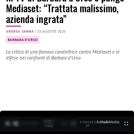
Mediaset: “Trattata malissimo,
azienda ingrata”
ANDREA SANNA
|
13 AGOSTO 2025
BARBARA D'URSO
La critica di una famosa conduttrice contro Mediaset e le
difese nei confronti di Barbara d’Urso
0:30 /
Ad
hub
Media
POWERED
1
/
2
1:40
BY