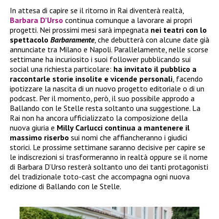
In attesa di capire se il ritorno in Rai diventerà realtà,
Barbara D’Urso
continua comunque a lavorare ai propri
progetti. Nei prossimi mesi sarà impegnata
nei teatri con lo
spettacolo
Barbaramente
, che debutterà con alcune date già
annunciate tra Milano e Napoli. Parallelamente, nelle scorse
settimane ha incuriosito i suoi follower pubblicando sui
social una richiesta particolare:
ha invitato il pubblico a
raccontarle storie insolite e vicende personali
, facendo
ipotizzare la nascita di un nuovo progetto editoriale o di un
podcast. Per il momento, però, il suo possibile approdo a
Ballando con le Stelle resta soltanto una suggestione. La
Rai non ha ancora ufficializzato la composizione della
nuova giuria e
Milly Carlucci continua a mantenere il
massimo riserbo
sui nomi che affiancheranno i giudici
storici. Le prossime settimane saranno decisive per capire se
le indiscrezioni si trasformeranno in realtà oppure se il nome
di Barbara D’Urso resterà soltanto uno dei tanti protagonisti
del tradizionale toto-cast che accompagna ogni nuova
edizione di Ballando con le Stelle.