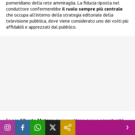
pomeridiano della rete ammiraglia. La fiducia riposta nel
conduttore confermerebbe
il ruolo sempre più centrale
che occupa all’interno della strategia editoriale della
televisione pubblica, dove viene considerato uno dei volti più
affidabili e apprezzati dal pubblico.
Se per
Alberto Matano
si prospettano nuove opportunità,
diverso sarebbe invece il discorso per
Barbara D’Urso
. Da
mesi il suo nome viene accostato a un possibile approdo in