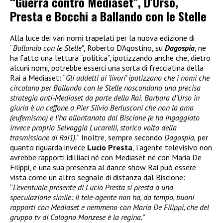
“Guerra contro Mediaset”, D’Urso,
Presta e Bocchi a Ballando con le Stelle
Alla luce dei vari nomi trapelati per la nuova edizione di
“
Ballando con le Stelle”
, Roberto D’Agostino, su
Dagospia
, ne
ha fatto una lettura “politica”, ipotizzando anche che, dietro
alcuni nomi, potrebbe esserci una sorta di frecciatina della
Rai a Mediaset: “
Gli addetti ai ‘livori’ ipotizzano che i nomi che
circolano per Ballando con le Stelle nascondano una precisa
strategia anti-Mediaset da parte della Rai
.
Barbara d’Urso in
giuria è un ceffone a Pier Silvio Berlusconi che non la ama
(eufemismo) e l’ha allontanata dal Biscione (e ha ingaggiato
invece proprio Selvaggia Lucarelli, storico volto della
trasmissione di Rai1).
” Inoltre, sempre secondo
Dagospia,
per
quanto riguarda invece
Lucio Presta
, l’agente televisivo non
avrebbe rapporti idilliaci né con Mediaset né con Maria De
Filippi, e una sua presenza al dance show Rai può essere
vista come un altro segnale di distanza dal Biscione:
“
L’eventuale presente di Lucio Presta si presta a una
speculazione simile: il tele-agente non ha, da tempo, buoni
rapporti con Mediaset e nemmeno con Maria De Filippi, che del
gruppo tv di Cologno Monzese è la regina.”