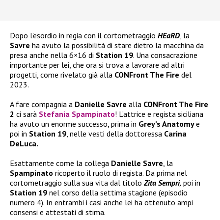
Dopo l’esordio in regia con il cortometraggio
HEaRD
, la
Savre
ha avuto la possibilità di stare dietro la macchina da
presa anche nella 6×16 di
Station 19
. Una consacrazione
importante per lei, che ora si trova a lavorare ad altri
progetti, come rivelato già alla
CONFront The Fire
del
2023.
A fare compagnia a
Danielle Savre
alla
CONFront The Fire
2
ci sarà
Stefania Spampinato
! L’attrice e regista siciliana
ha avuto un enorme successo, prima in
Grey’s Anatomy
e
poi in
Station 19
, nelle vesti della dottoressa
Carina
DeLuca.
Esattamente come la collega
Danielle Savre
, la
Spampinato
ricoperto il ruolo di regista. Da prima nel
cortometraggio sulla sua vita dal titolo
Zita Sempri
,
poi in
Station 19
nel corso della settima stagione (episodio
numero 4). In entrambi i casi anche lei ha ottenuto ampi
consensi e attestati di stima.