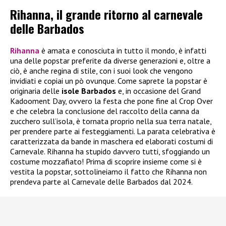
Rihanna, il grande ritorno al carnevale
delle Barbados
Rihanna
è amata e conosciuta in tutto il mondo, è infatti
una delle popstar preferite da diverse generazioni e, oltre a
ciò, è anche regina di stile, con i suoi look che vengono
invidiati e copiai un pò ovunque. Come saprete la popstar è
originaria delle
isole Barbados
e, in occasione del Grand
Kadooment Day, ovvero la festa che pone fine al Crop Over
e che celebra la conclusione del raccolto della canna da
zucchero sull’isola, è tornata proprio nella sua terra natale,
per prendere parte ai festeggiamenti. La parata celebrativa è
caratterizzata da bande in maschera ed elaborati costumi di
Carnevale. Rihanna ha stupido davvero tutti, sfoggiando un
costume mozzafiato! Prima di scoprire insieme come si è
vestita la popstar, sottolineiamo il fatto che Rihanna non
prendeva parte al Carnevale delle Barbados dal 2024.