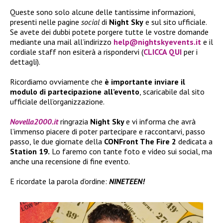
Queste sono solo alcune delle tantissime informazioni,
presenti nelle pagine
social
di
Night Sky
e sul sito ufficiale.
Se avete dei dubbi potete porgere tutte le vostre domande
mediante una mail all’indirizzo
help@nightskyevents.it
e il
cordiale staff non esiterà a rispondervi (
CLICCA QUI
per i
dettagli).
Ricordiamo ovviamente che
è importante inviare il
modulo di partecipazione all’evento
, scaricabile dal sito
ufficiale dell’organizzazione.
Novella2000.it
ringrazia
Night Sky
e vi informa che avrà
l’immenso piacere di poter partecipare e raccontarvi, passo
passo, le due giornate della
CONFront The Fire 2
dedicata a
Station 19.
Lo faremo con tante foto e video sui social, ma
anche una recensione di fine evento.
E ricordate la parola d’ordine:
NINETEEN!