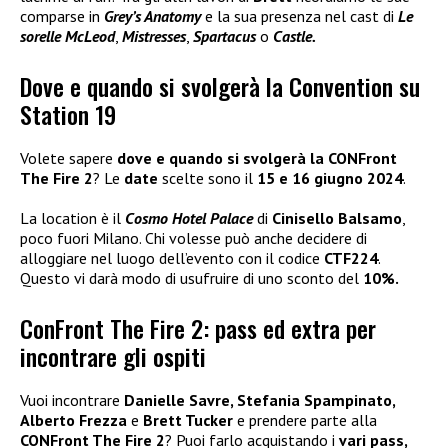
comparse in
Grey’s Anatomy
e la sua presenza nel cast di
Le
sorelle McLeod
,
Mistresses
,
Spartacus
o
Castle.
Dove e quando si svolgerà la Convention su
Station 19
Volete sapere
dove e quando si svolgerà la CONFront
The Fire 2
? Le
date
scelte sono il
15 e 16 giugno 2024
.
La location è il
Cosmo Hotel Palace
di
Cinisello Balsamo
,
poco fuori Milano. Chi volesse può anche decidere di
alloggiare nel luogo dell’evento con il codice
CTF224
.
Questo vi darà modo di usufruire di uno sconto del
10%.
ConFront The Fire 2: pass ed extra per
incontrare gli ospiti
Vuoi incontrare
Danielle Savre, Stefania Spampinato,
Alberto Frezza
e
Brett Tucker
e prendere parte alla
CONFront The Fire 2
? Puoi farlo acquistando i
vari pass,