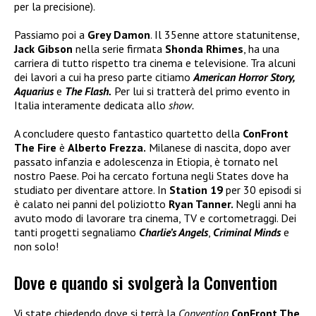
per la precisione).
Passiamo poi a
Grey Damon
. Il 35enne attore statunitense,
Jack Gibson
nella serie firmata
Shonda Rhimes
, ha una
carriera di tutto rispetto tra cinema e televisione. Tra alcuni
dei lavori a cui ha preso parte citiamo
American Horror Story,
Aquarius
e
The Flash.
Per lui si tratterà del primo evento in
Italia interamente dedicata allo
show.
A concludere questo fantastico quartetto della
ConFront
The Fire
è
Alberto Frezza.
Milanese di nascita, dopo aver
passato infanzia e adolescenza in Etiopia, è tornato nel
nostro Paese. Poi ha cercato fortuna negli States dove ha
studiato per diventare attore. In
Station 19
per 30 episodi si
è calato nei panni del poliziotto
Ryan Tanner.
Negli anni ha
avuto modo di lavorare tra cinema, TV e cortometraggi. Dei
tanti progetti segnaliamo
Charlie’s Angels
,
Criminal Minds
e
non solo!
Dove e quando si svolgerà la Convention
Vi state chiedendo dove si terrà la
Convention
ConFront The