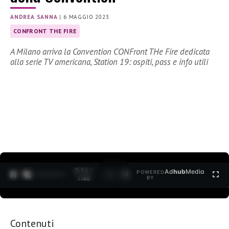
ANDREA SANNA
|
6 MAGGIO 2023
CONFRONT THE FIRE
A Milano arriva la Convention CONFront THe Fire dedicata
alla serie TV americana, Station 19: ospiti, pass e info utili
0:15 /
Ad
hub
Media
POWERED
1
/
2
1:40
BY
Contenuti