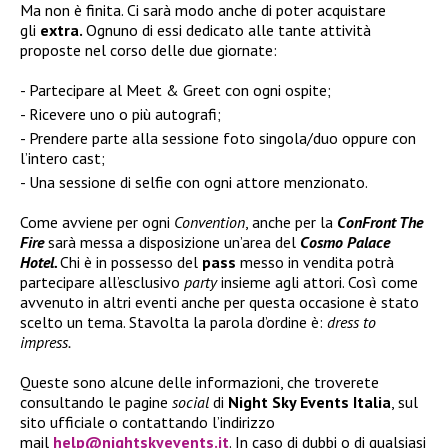
Ma non è finita. Ci sarà modo anche di poter acquistare
gli
extra.
Ognuno di essi dedicato alle tante attività
proposte nel corso delle due giornate:
Partecipare al Meet & Greet con ogni ospite;
Ricevere uno o più autografi;
Prendere parte alla sessione foto singola/duo oppure con
l’intero cast;
Una sessione di selfie con ogni attore menzionato.
Come avviene per ogni
Convention
, anche per la
ConFront The
Fire
sarà messa a disposizione un’area del
Cosmo Palace
Hotel.
Chi è in possesso del
pass
messo in vendita potrà
partecipare all’esclusivo
party
insieme agli attori. Così come
avvenuto in altri eventi anche per questa occasione è stato
scelto un tema. Stavolta la parola d’ordine è:
dress to
impress.
Queste sono alcune delle informazioni, che troverete
consultando le pagine
social
di
Night Sky Events Italia
, sul
sito ufficiale o contattando l’indirizzo
mail
help@nightskyevents.it
. In caso di dubbi o di qualsiasi