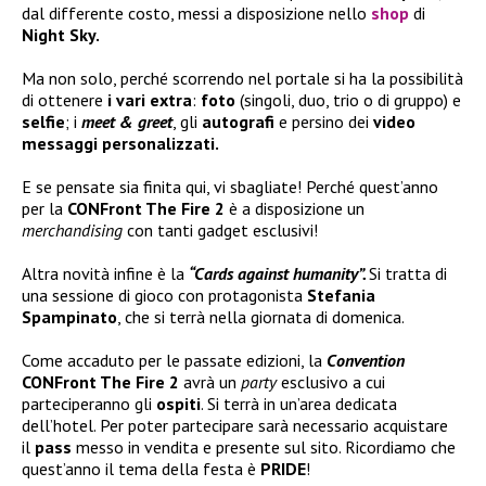
dal differente costo, messi a disposizione nello
shop
di
Night Sky.
Ma non solo, perché scorrendo nel portale si ha la possibilità
di ottenere
i vari extra
:
foto
(singoli, duo, trio o di gruppo) e
selfie
; i
meet & greet
, gli
autografi
e persino dei
video
messaggi personalizzati.
E se pensate sia finita qui, vi sbagliate! Perché quest’anno
per la
CONFront The Fire 2
è a disposizione un
merchandising
con tanti gadget esclusivi!
Altra novità infine è la
“Cards against humanity”.
Si tratta di
una sessione di gioco con protagonista
Stefania
Spampinato
, che si terrà nella giornata di domenica.
Come accaduto per le passate edizioni, la
Convention
CONFront The Fire 2
avrà un
party
esclusivo a cui
parteciperanno gli
ospiti
. Si terrà in un’area dedicata
dell’hotel. Per poter partecipare sarà necessario acquistare
il
pass
messo in vendita e presente sul sito. Ricordiamo che
quest’anno il tema della festa è
PRIDE
!