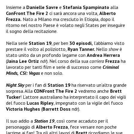
Insieme a
Danielle Savre
e
Stefania Spampinato
alla
ConFront The Fire
2
ci sarà ancora una volta,
Alberto
Frezza.
Nato a Milano ma cresciuto in Etiopia, dopo il
ritorno nel nostro Paese è volato negli States per inseguire
il sogno della recitazione.
Nella serie
Station 19
, per ben
30 episodi,
l’abbiamo visto
prestare il volto al poliziotto,
Ryan Tanner.
Nello
show
è
stato unito da un profondo legame con
Andrea Herrera
(
Jaina Lee Ortiz
ndr
). Nel corso della sua
carriera
Frezza
ha
lavorato per tanti film e serie di successo come
Criminal
Minds,
CSI: Vegas
e non solo.
Night Sky
per i fan di
Station 19
ha riservato un’altra grande
sorpresa. Alla
CONFront The Fire 2
vedremo anche
Brett
Tucker
! L’attore australiano ha interpretato il capo dei vigili
del fuoco
Lucas Ripley
, impegnato con la vigile del fuoco
Victoria Hughes
(
Barrett Doss
ndr).
Il suo addio a
Station 19
, così come accaduto per il
personaggio di
Alberto Frezza
, fece versare non poche
lacrime ai fan! Tra gli altri lavori di
Brett
ricordiamo le sue