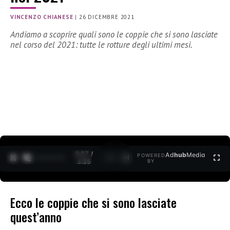
VINCENZO CHIANESE
|
26 DICEMBRE 2021
Andiamo a scoprire quali sono le coppie che si sono lasciate
nel corso del 2021: tutte le rotture degli ultimi mesi.
0:28 /
Ad
hub
Media
POWERED
1
/
2
3:35
BY
Ecco le coppie che si sono lasciate
quest’anno