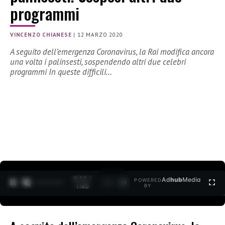
programmi
VINCENZO CHIANESE
|
12 MARZO 2020
A seguito dell’emergenza Coronavirus, la Rai modifica ancora
una volta i palinsesti, sospendendo altri due celebri
programmi In queste difficili…
0:12 /
Ad
hub
Media
POWERED
1
/
2
1:40
BY