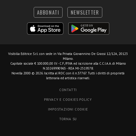
ABBONATI
NEWSLETTER
Visibilia Editrice S.r.l.
con sede in Via Privata Giovannino De Grassi 12/12A, 20123
Milano.
Capitale sociale € 100.000,00 I.V. - C.F./P.IVA ed iscrizione alla C.C.I.A.A. di Milano
N.10269990965 - REA MI-2519578.
Novella 2000 © 2026. Iscritta al ROC con il n.37767. Tutti i diritti di proprietà
letteraria ed artistica riservati.
CONTATTI
PRIVACY E COOKIES POLICY
IMPOSTAZIONI COOKIE
TORNA SU