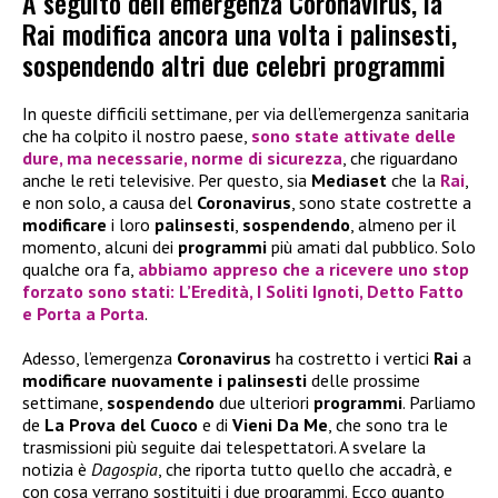
A seguito dell’emergenza Coronavirus, la
Rai modifica ancora una volta i palinsesti,
sospendendo altri due celebri programmi
In queste difficili settimane, per via dell’emergenza sanitaria
che ha colpito il nostro paese,
sono state attivate delle
dure, ma necessarie, norme di sicurezza
, che riguardano
anche le reti televisive. Per questo, sia
Mediaset
che la
Rai
,
e non solo, a causa del
Coronavirus
, sono state costrette a
modificare
i loro
palinsesti
,
sospendendo
, almeno per il
momento, alcuni dei
programmi
più amati dal pubblico. Solo
qualche ora fa,
abbiamo appreso che a ricevere uno stop
forzato sono stati:
L’Eredità
,
I Soliti Ignoti
,
Detto Fatto
e
Porta a Porta
.
Adesso, l’emergenza
Coronavirus
ha costretto i vertici
Rai
a
modificare nuovamente i palinsesti
delle prossime
settimane,
sospendendo
due ulteriori
programmi
. Parliamo
de
La Prova del Cuoco
e di
Vieni Da Me
, che sono tra le
trasmissioni più seguite dai telespettatori. A svelare la
notizia è
Dagospia
, che riporta tutto quello che accadrà, e
con cosa verrano sostituiti i due programmi. Ecco quanto