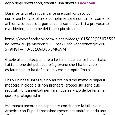
dopo degli spettatori, tramite una diretta
Facebook
.
Durante la diretta il cantante si è confrontato con i
numerosi fan che oltre a complimentarsi con lui per come ha
affrontato questo argomento, si sono divertiti a provocarlo
e a chiedergli qualche dettaglio più piccante.
https://www.facebook.com/leiene/videos/101565598307355
hc_ref=ARQljg-MecWrk7LDR7de7D469Vqb3Vxhcz2jMZN-
5F8HGTAvTU-q51QuDitwqMJyArM
Grazie alla partecipazione a Le Iene il cantante ha attirato
l’attenzione del pubblico più giovane che l’ha trovato
esilarante e lo ha definito un vero e proprio “mito”.
Enzo Ghinazzi, infatti, sino ad ora ha dimostrato di sapersi
mettere in gioco e di non prendersi troppo sul serio due
requisiti fondamentali per fare i due servizio de Le Iene nei
quali è protagonista.
Ma manca ancora una tappa per
concludere la trilogia in
America con Pupo. Il prossimo mercoledì andrà in onda una