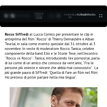
0:28 /
Ad
hub
Media
POWERED
1
/
2
3:35
BY
Rocco Siffredi
al Lucca Comics per presentare le clip in
anteprima del film “Rocco” di Thierry Demaizière e Alban
Teurlai, in sala come evento speciale dal 31 ottobre al 3
novembre. In veste di moderatore Rocco Tanica, celebre
componente della band Elio e le Storie Tese, nell’incontro
“Rocco vs Rocco”: Tanica, introducendo l’ex pornostar, parla
di lui come di un amico che conosce da vent’anni, “Fra le
persone più oneste e sincere che abbia mai conosciuto”. La
più grande paura di Siffredi: “Quella di fare un film nel film.
Ho preteso di poter parlare nella mia lingua”.