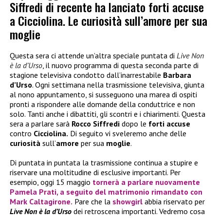
Siffredi di recente ha lanciato forti accuse
a Cicciolina. Le curiosità sull’amore per sua
moglie
Questa sera ci attende un’altra speciale puntata di
Live Non
è la d’Urso
, il nuovo programma di questa seconda parte di
stagione televisiva condotto dall’inarrestabile
Barbara
d’Urso
. Ogni settimana nella trasmissione televisiva, giunta
al nono appuntamento, si susseguono una marea di ospiti
pronti a rispondere alle domande della conduttrice e non
solo. Tanti anche i dibattiti, gli scontri e i chiarimenti. Questa
sera a parlare sarà
Rocco Siffredi
dopo le
forti accuse
contro
Cicciolina.
Di seguito vi sveleremo anche delle
curiosità
sull’
amore
per sua
moglie
.
Di puntata in puntata la trasmissione continua a stupire e
riservare una moltitudine di esclusive importanti. Per
esempio, oggi 15 maggio
tornerà a parlare nuovamente
Pamela Prati, a seguito del matrimonio rimandato con
Mark Caltagirone.
Pare che la
showgirl
abbia riservato per
Live Non è la d’Urso
dei retroscena importanti. Vedremo cosa