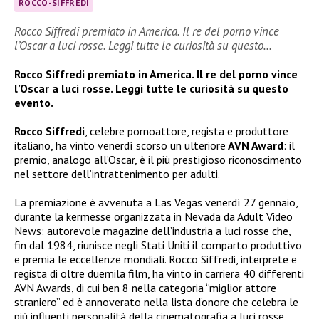
ROCCO-SIFFREDI
Rocco Siffredi premiato in America. Il re del porno vince
l’Oscar a luci rosse. Leggi tutte le curiosità su questo…
Rocco Siffredi premiato in America. Il re del porno vince
l’Oscar a luci rosse. Leggi tutte le curiosità su questo
evento.
Rocco Siffredi
, celebre pornoattore, regista e produttore
italiano, ha vinto venerdì scorso un ulteriore
AVN Award
: il
premio, analogo all’Oscar, è il più prestigioso riconoscimento
nel settore dell’intrattenimento per adulti.
La premiazione è avvenuta a Las Vegas venerdì 27 gennaio,
durante la kermesse organizzata in Nevada da Adult Video
News: autorevole magazine dell’industria a luci rosse che,
fin dal 1984, riunisce negli Stati Uniti il comparto produttivo
e premia le eccellenze mondiali. Rocco Siffredi, interprete e
regista di oltre duemila film, ha vinto in carriera 40 differenti
AVN Awards, di cui ben 8 nella categoria “miglior attore
straniero” ed è annoverato nella lista d’onore che celebra le
più influenti personalità della cinematografia a luci rosse.