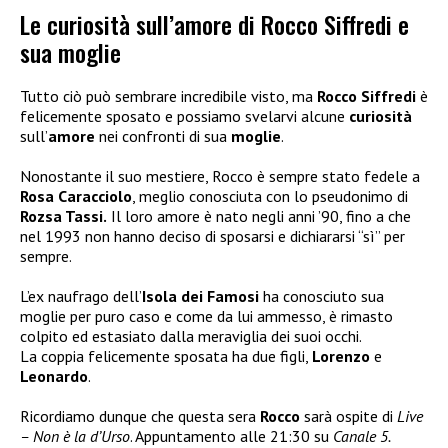
Le curiosità sull’amore di Rocco Siffredi e
sua moglie
Tutto ciò può sembrare incredibile visto, ma
Rocco Siffredi
è
felicemente sposato e possiamo svelarvi alcune
curiosità
sull’
amore
nei confronti di sua
moglie
.
Nonostante il suo mestiere, Rocco è sempre stato fedele a
Rosa Caracciolo
, meglio conosciuta con lo pseudonimo di
Rozsa Tassi.
Il loro amore è nato negli anni ’90, fino a che
nel 1993 non hanno deciso di sposarsi e dichiararsi “sì” per
sempre.
L’ex naufrago dell’
Isola dei Famosi
ha conosciuto sua
moglie per puro caso e come da lui ammesso, è rimasto
colpito ed estasiato dalla meraviglia dei suoi occhi.
La coppia felicemente sposata ha due figli,
Lorenzo
e
Leonardo
.
Ricordiamo dunque che questa sera
Rocco
sarà ospite di
Live
– Non è la d’Urso
. Appuntamento alle 21:30 su
Canale 5.