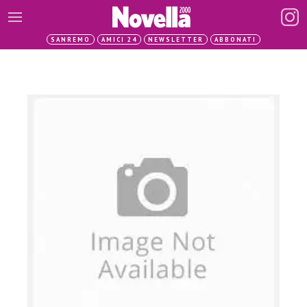
SANREMO
AMICI 24
NEWSLETTER
ABBONATI