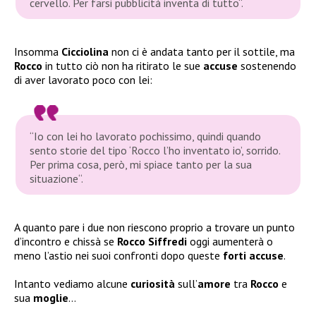
cervello. Per farsi pubblicità inventa di tutto“.
Insomma
Cicciolina
non ci è andata tanto per il sottile, ma
Rocco
in tutto ciò non ha ritirato le sue
accuse
sostenendo
di aver lavorato poco con lei:
“Io con lei ho lavorato pochissimo, quindi quando
sento storie del tipo ‘Rocco l’ho inventato io’, sorrido.
Per prima cosa, però, mi spiace tanto per la sua
situazione“.
A quanto pare i due non riescono proprio a trovare un punto
d’incontro e chissà se
Rocco Siffredi
oggi aumenterà o
meno l’astio nei suoi confronti dopo queste
forti accuse
.
Intanto vediamo alcune
curiosità
sull’
amore
tra
Rocco
e
sua
moglie
…