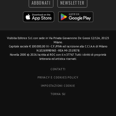
ABBONATI
NEWSLETTER
Visibilia Editrice S.r.l.
con sede in Via Privata Giovannino De Grassi 12/12A, 20123
Milano.
Capitale sociale € 100.000,00 I.V. - C.F./P.IVA ed iscrizione alla C.C.I.A.A. di Milano
N.10269990965 - REA MI-2519578.
Novella 2000 © 2026. Iscritta al ROC con il n.37767. Tutti i diritti di proprietà
letteraria ed artistica riservati.
CONTATTI
PRIVACY E COOKIES POLICY
IMPOSTAZIONI COOKIE
TORNA SU