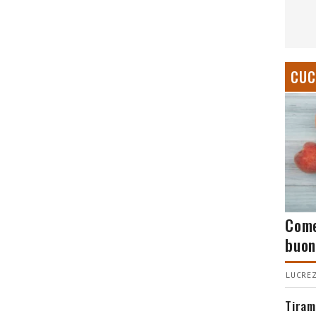
CUC
Come
buon
LUCREZ
Tiram