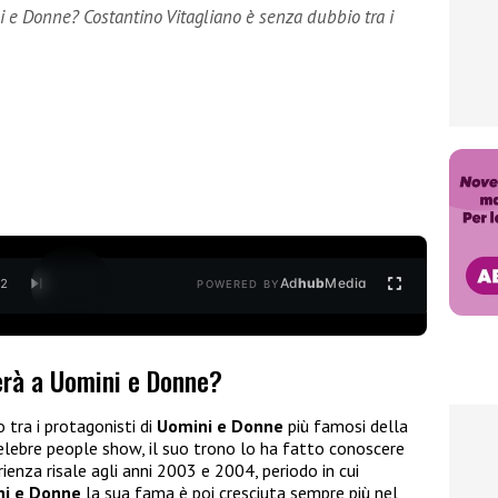
i e Donne? Costantino Vitagliano è senza dubbio tra i
Ad
hub
Media
/
2
POWERED BY
erà a Uomini e Donne?
 tra i protagonisti di
Uomini e Donne
più famosi della
celebre people show, il suo trono lo ha fatto conoscere
rienza risale agli anni 2003 e 2004, periodo in cui
i e Donne
la sua fama è poi cresciuta sempre più nel