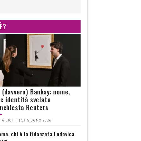
 È?
è (davvero) Banksy: nome,
 e identità svelata
’inchiesta Reuters
IA CIOTTI | 13 GIUGNO 2026
ma, chi è la fidanzata Lodovica
rini