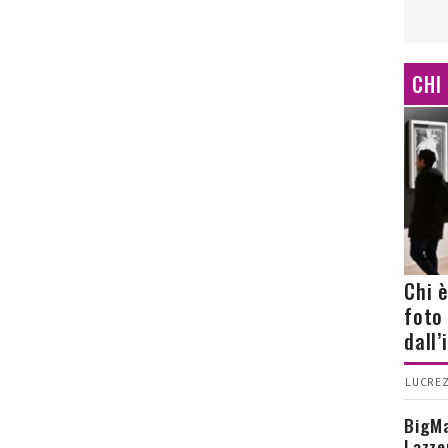
CHI
Chi 
foto
dall
LUCREZ
BigMa
Lazze