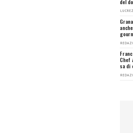
del d
LUCREZ
Grana
anche
gour
REDAZI
Franc
Chef 
sa di
REDAZI