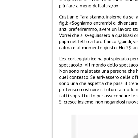
più fare a meno dell’altra/o».
Cristian e Tara stanno, insieme da sei
figli:
«Sogniamo entrambi di diventare 
anzi preferiremmo, avere un lavoro stab
Vorrei che si svegliassero a qualsias
papà nel letto a loro fianco. Quindi, v
calma e al momento giusto. Ho 29 anni
L’ex corteggiatrice
ha poi spiegato per
spettacolo:
«Il mondo dello spettacolo
Non sono mai stata una persona che ha
quel contesto. Se arrivassero delle of
sono una che aspetta che passi il tren
preferisco costruire il futuro a modo 
fatti soprattutto per assecondare le s
Si cresce insieme, non negandosi nuove