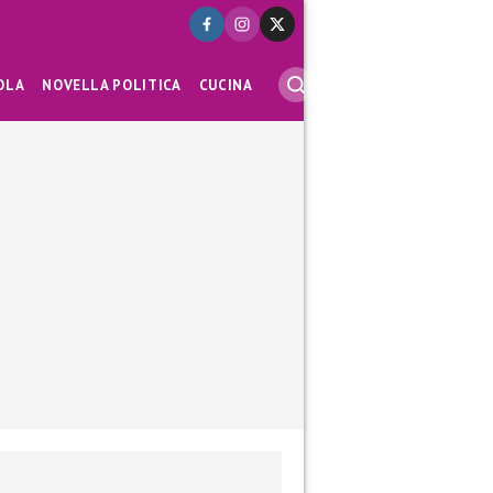
OLA
NOVELLA POLITICA
CUCINA