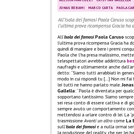
JONAS BERAMI
MARCO CARTA
PAOLA CA
All’Isola dei famosi Paola Caruso scop
l’ultima prova ricompensa Gracia ha
All’
Isola dei famosi
Paola Caruso
scop
l’ultima prova ricompensa Gracia ha d
quindi di mangiare e bere i premi conqu
Paola che l’ha presa malissimo, metten
telespettatori avrebbe addirittura
bes
naufraghi e ultimamente anche dall’
detto: “Siamo tutti arrabbiati in gener
modo in cui rispondi tu […] Non mi fai fin
lei tutti ne hanno parlato male.
Jonas
Gallella
: “Paola è diventata per qual
sopportano tantissimo. Siamo sempre un
sei resa conto di essere cattiva e di gi
sempre avuto un comportamento corret
mettendosi a urlare contro di lei. La “p
trasmissione
Avanti un altro
come
La 
sull’
Isola dei famosi
e a nulla ormai se
la produzione del reality, che per lei 