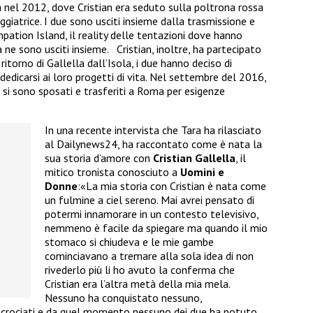
nel 2012, dove Cristian era seduto sulla poltrona rossa
giatrice. I due sono usciti insieme dalla trasmissione e
ation Island, il reality delle tentazioni dove hanno
 ne sono usciti insieme.
Cristian, inoltre, ha partecipato
itorno di Gallella dall’Isola, i due hanno deciso di
dedicarsi ai loro progetti di vita. Nel settembre del 2016,
 si sono sposati e trasferiti a Roma per esigenze
In una recente intervista che Tara ha rilasciato
al
Dailynews24, ha raccontato come è nata la
sua storia d’amore con
Cristian Gallella
, il
mitico tronista conosciuto a
Uomini e
Donne
:
«La mia storia con Cristian è nata come
un fulmine a ciel sereno. Mai avrei pensato di
potermi innamorare in un contesto televisivo,
nemmeno è facile da spiegare ma quando il mio
stomaco si chiudeva e le mie gambe
cominciavano a tremare alla sola idea di non
rivederlo più li ho avuto la conferma che
Cristian era l’altra metà della mia mela.
Nessuno ha conquistato nessuno,
incrociati e da quel momento nessuno dei due ha potuto