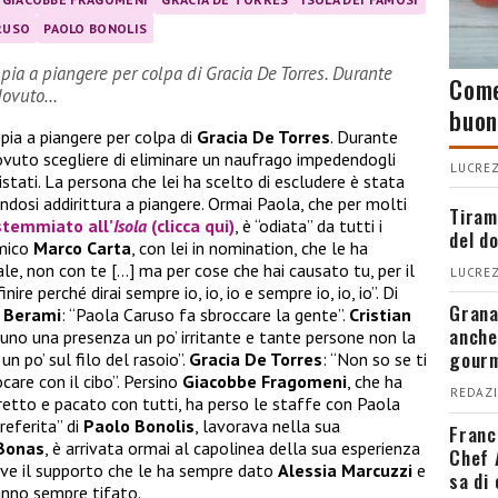
RUSO
PAOLO BONOLIS
pia a piangere per colpa di Gracia De Torres. Durante
Come
 dovuto…
buon
pia a piangere per colpa di
Gracia De Torres
. Durante
ovuto scegliere di eliminare un naufrago impedendogli
LUCREZ
istati. La persona che lei ha scelto di escludere è stata
dosi addirittura a piangere. Ormai Paola, che per molti
Tiram
temmiato all’
Isola
(clicca qui)
, è “odiata” da tutti i
del d
amico
Marco Carta
, con lei in nomination, che le ha
ale, non con te […] ma per cose che hai causato tu, per il
LUCREZ
ire perché dirai sempre io, io, io e sempre io, io, io”. Di
Grana
 Berami
: “Paola Caruso fa sbroccare la gente”.
Cristian
anche
cuno una presenza un po’ irritante e tante persone non la
gour
 po’ sul filo del rasoio”.
Gracia De Torres
: “Non so se ti
ocare con il cibo”. Persino
Giacobbe Fragomeni
, che ha
REDAZI
to e pacato con tutti, ha perso le staffe con Paola
referita” di
Paolo Bonolis
, lavorava nella sua
Franc
Bonas
, è arrivata ormai al capolinea della sua esperienza
Chef 
rve il supporto che le ha sempre dato
Alessia Marcuzzi
e
sa di
hanno sempre tifato.