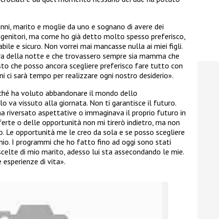
 anni, marito e moglie da uno e sognano di avere dei
genitori, ma come ho già detto molto spesso preferisco,
ile e sicuro. Non vorrei mai mancasse nulla ai miei figli.
i ora della notte e che trovassero sempre sia mamma che
isto che posso ancora scegliere preferisco fare tutto con
 ci sarà tempo per realizzare ogni nostro desiderio».
ché ha voluto abbandonare il mondo dello
 va vissuto alla giornata. Non ti garantisce il futuro.
 riversato aspettative o immaginava il proprio futuro in
ferte o delle opportunità non mi tirerò indietro, ma non
o. Le opportunità me le creo da sola e se posso scegliere
mio. I programmi che ho fatto fino ad oggi sono stati
celte di mio marito, adesso lui sta assecondando le mie.
 esperienze di vita».