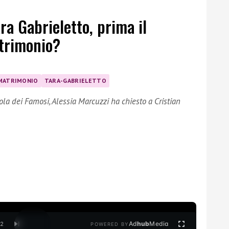
ara Gabrieletto, prima il
atrimonio?
MATRIMONIO
TARA-GABRIELETTO
Isola dei Famosi, Alessia Marcuzzi ha chiesto a Cristian
Ad
hub
Media
/
2
POWERED BY