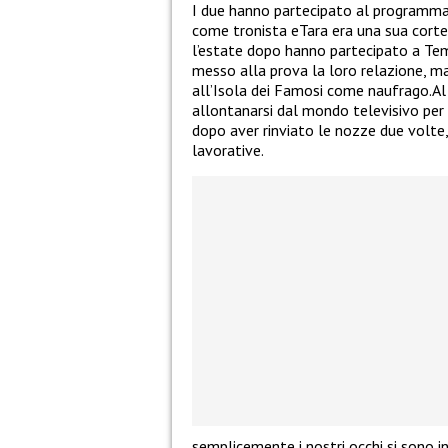
I due hanno partecipato al programma 
come tronista eTara era una sua corteg
l’estate dopo hanno partecipato a Temp
messo alla prova la loro relazione, ma
all’Isola dei Famosi come naufrago.Al r
allontanarsi dal mondo televisivo per 
dopo aver rinviato le nozze due volte,
lavorative.
semplicemente i nostri occhi si sono 