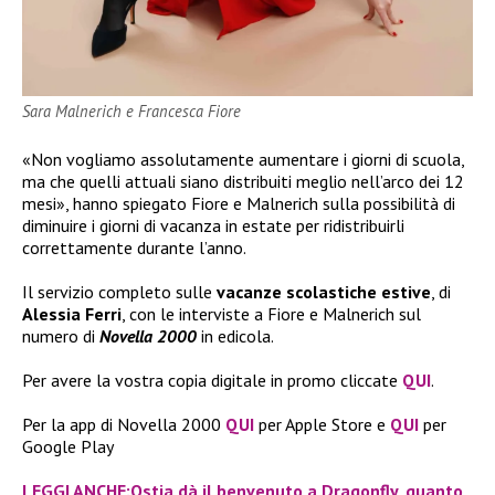
Sara Malnerich e Francesca Fiore
«Non vogliamo assolutamente aumentare i giorni di scuola,
ma che quelli attuali siano distribuiti meglio nell’arco dei 12
mesi», hanno spiegato Fiore e Malnerich sulla possibilità di
diminuire i giorni di vacanza in estate per ridistribuirli
correttamente durante l’anno.
Il servizio completo sulle
vacanze scolastiche estive
, di
Alessia Ferri
, con le interviste a Fiore e Malnerich sul
numero di
Novella 2000
in edicola.
Per avere la vostra copia digitale in promo cliccate
QUI
.
Per la app di Novella 2000
QUI
per Apple Store e
QUI
per
Google Play
LEGGI ANCHE:Ostia dà il benvenuto a Dragonfly, quanto