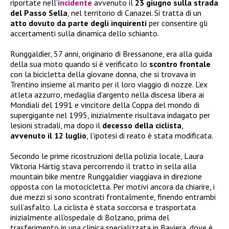
riportate nell’
incidente
avvenuto il
23 giugno sulla strada
del Passo Sella
, nel territorio di Canazei. Si tratta di un
atto dovuto da parte degli inquirenti
per consentire gli
accertamenti sulla dinamica dello schianto.
Runggaldier, 57 anni, originario di Bressanone, era alla guida
della sua moto quando si è verificato lo
scontro frontale
con la bicicletta della giovane donna, che si trovava in
Trentino insieme al marito per il loro viaggio di nozze. L’ex
atleta azzurro, medaglia d’argento nella discesa libera ai
Mondiali del 1991 e vincitore della Coppa del mondo di
supergigante nel 1995, inizialmente risultava indagato per
lesioni stradali, ma dopo il
decesso della ciclista
,
avvenuto il 12 luglio
, l’ipotesi di reato è stata modificata.
Secondo le prime ricostruzioni della polizia locale, Laura
Viktoria Härtig stava percorrendo il tratto in sella alla
mountain bike mentre Runggaldier viaggiava in direzione
opposta con la motocicletta. Per motivi ancora da chiarire, i
due mezzi si sono scontrati frontalmente, finendo entrambi
sull’asfalto. La ciclista è stata soccorsa e trasportata
inizialmente all’ospedale di Bolzano, prima del
trasferimento in una clinica specializzata in Baviera, dove è