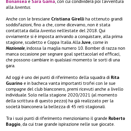
Bonansea
e
Sara Gama
, con cui condividerà poi l’avventura
alla
Juventus
.
Anche con le bresciane
Cristiana Girelli
ha ottenuto grandi
soddisfazioni, fino a che, come dicevamo, non è stata
contattata dalla
Juventus
nell’estate del 2018. Qui
ovviamente si è imposta arrivando a conquistare, alla prima
stagione, scudetto e Coppa Italia. Alla
Juve
, come in
Nazionale
, indossa la maglia numero 10. Bomber di razza non
manca occasione per segnare goal spettacolari ed efficaci,
che possono cambiare in qualsiasi momento le sorti di una
gara.
Ad oggi è uno dei punti di riferimento della squadra di
Rita
Guarino
e in bacheca vanta importanti trofei con le sue
compagne del club bianconero, premi ricevuti anche a livello
individuale. Solo nella stagione 2020/2021 (al momento
della scrittura di questo pezzo) ha già realizzato per la
società bianconera la bellezza di 45 reti stagionali.
Tra i suoi punti di riferimento menzioniamo il grande
Roberto
Baggio
, da cui trae grande ispirazione nelle sue giocate.