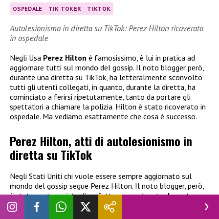
OSPEDALE
TIK TOKER
TIKTOK
Autolesionismo in diretta su TikTok: Perez Hilton ricoverato
in ospedale
Negli Usa
Perez Hilton
è famosissimo, è lui in pratica ad
aggiornare tutti sul mondo del gossip. Il noto blogger però,
durante una diretta su TikTok, ha letteralmente sconvolto
tutti gli utenti collegati, in quanto, durante la diretta, ha
cominciato a ferirsi ripetutamente, tanto da portare gli
spettatori a chiamare la polizia. Hilton è stato ricoverato in
ospedale. Ma vediamo esattamente che cosa è successo.
Perez Hilton, atti di autolesionismo in
diretta su TikTok
Negli Stati Uniti chi vuole essere sempre aggiornato sul
mondo del gossip segue Perez Hilton. Il noto blogger, però,
è stato protagonista di un fatto sconvolgente
durante una
diretta su
TikTok
.
E’ successo ieri sera, martedì 4 agosto
2026 quando, nel bel mezzo della diretta, il noto blogger ha