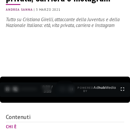
ANDREA SANNA
|
3 MARZO 2021
Tutto su Cristiana Girelli, attaccante della Juventus e della
Nazionale Italiana: età, vita privata, carriera e Instagram
0:30 /
Ad
hub
Media
POWERED
1
/
2
3:35
BY
Contenuti
CHI È