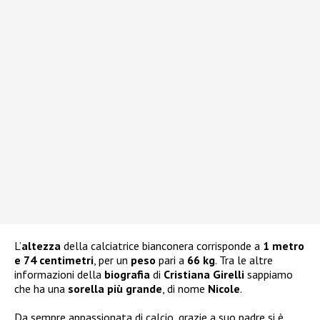
L’
altezza
della calciatrice bianconera corrisponde a
1 metro
e 74 centimetri
, per un
peso
pari a
66 kg
. Tra le altre
informazioni della
biografia
di
Cristiana Girelli
sappiamo
che ha una
sorella più grande
, di nome
Nicole
.
Da sempre appassionata di calcio, grazie a suo padre si è