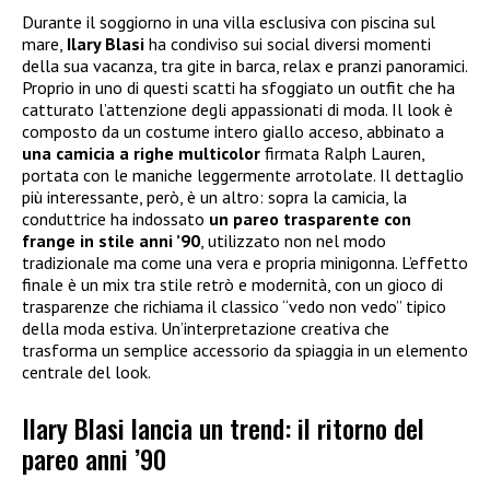
Durante il soggiorno in una villa esclusiva con piscina sul
mare,
Ilary Blasi
ha condiviso sui social diversi momenti
della sua vacanza, tra gite in barca, relax e pranzi panoramici.
Proprio in uno di questi scatti ha sfoggiato un outfit che ha
catturato l’attenzione degli appassionati di moda. Il look è
composto da un costume intero giallo acceso, abbinato a
una camicia a righe multicolor
firmata Ralph Lauren,
portata con le maniche leggermente arrotolate. Il dettaglio
più interessante, però, è un altro: sopra la camicia, la
conduttrice ha indossato
un pareo trasparente con
frange in stile anni ’90
, utilizzato non nel modo
tradizionale ma come una vera e propria minigonna. L’effetto
finale è un mix tra stile retrò e modernità, con un gioco di
trasparenze che richiama il classico “vedo non vedo” tipico
della moda estiva. Un’interpretazione creativa che
trasforma un semplice accessorio da spiaggia in un elemento
centrale del look.
Ilary Blasi lancia un trend: il ritorno del
pareo anni ’90