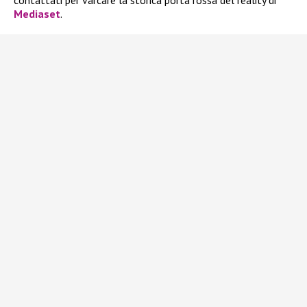
contattati per varcare la storica porta rossa del reality di
Mediaset
.