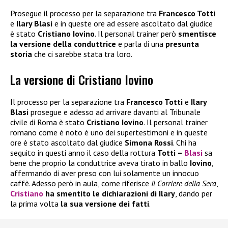
Prosegue il processo per la separazione tra
Francesco Totti
e
Ilary Blasi
e in queste ore ad essere ascoltato dal giudice
è stato
Cristiano Iovino
. Il personal trainer però
smentisce
la versione della conduttrice
e parla di una
presunta
storia
che ci sarebbe stata tra loro.
La versione di Cristiano Iovino
Il processo per la separazione tra
Francesco Totti
e
Ilary
Blasi
prosegue e adesso ad arrivare davanti al Tribunale
civile di Roma è stato
Cristiano Iovino
. Il personal trainer
romano come è noto è uno dei supertestimoni e in queste
ore è stato ascoltato dal giudice
Simona Rossi
. Chi ha
seguito in questi anno il caso della rottura
Totti –
Blasi
sa
bene che proprio la conduttrice aveva tirato in ballo
Iovino
,
affermando di aver preso con lui solamente un innocuo
caffè. Adesso però in aula, come riferisce
Il Corriere della Sera
,
Cristiano
ha smentito le dichiarazioni di Ilary
, dando per
la prima volta
la sua versione dei fatti
.