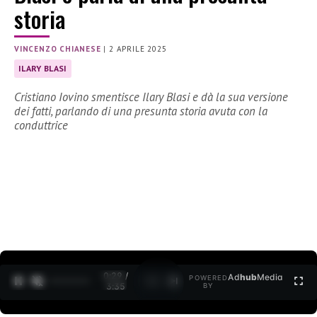
storia
VINCENZO CHIANESE
|
2 APRILE 2025
ILARY BLASI
Cristiano Iovino smentisce Ilary Blasi e dà la sua versione
dei fatti, parlando di una presunta storia avuta con la
conduttrice
0:30 /
Ad
hub
Media
POWERED
1
/
2
3:35
BY