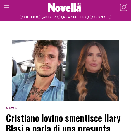
SANREMO
AMICI 24
NEWSLETTER
ABBONATI
NEWS
Cristiano Iovino smentisce Ilary
Blasi e parla di una presunta