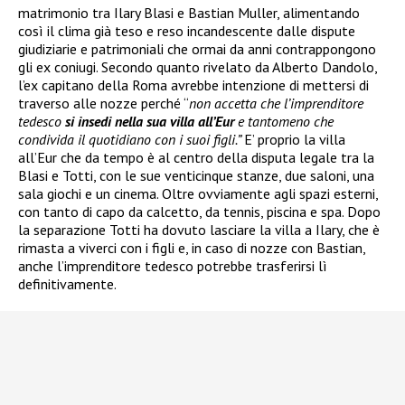
matrimonio tra Ilary Blasi e Bastian Muller, alimentando
così il clima già teso e reso incandescente dalle dispute
giudiziarie e patrimoniali che ormai da anni contrappongono
gli ex coniugi. Secondo quanto rivelato da Alberto Dandolo,
l’ex capitano della Roma avrebbe intenzione di mettersi di
traverso alle nozze perché “
non accetta che l’imprenditore
tedesco
si insedi nella sua villa all’Eur
e tantomeno che
condivida il quotidiano con i suoi figli.”
E’ proprio la villa
all’Eur che da tempo è al centro della disputa legale tra la
Blasi e Totti, con le sue venticinque stanze, due saloni, una
sala giochi e un cinema. Oltre ovviamente agli spazi esterni,
con tanto di capo da calcetto, da tennis, piscina e spa. Dopo
la separazione Totti ha dovuto lasciare la villa a Ilary, che è
rimasta a viverci con i figli e, in caso di nozze con Bastian,
anche l’imprenditore tedesco potrebbe trasferirsi lì
definitivamente.