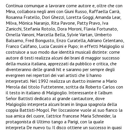
Continua comunque a lavorare come autore e, oltre che con
Mina, collabora negli anni con Giuni Russo, Raffaella Carrà,
Rosanna Fratello, Dori Ghezzi, Loretta Goggi, Amanda Lear,
Milva, Mónica Naranjo, Rita Pavone, Patty Pravo, Iva
Zanicchi, Stefania Rotolo, Dora Moroni, Flavia Fortunato,
Ornella Vanoni, Marcella Bella, Sylvie Vartan, Umberto
Balsamo, Fred Bongusto, Enzo Curatella, Adriano Celentano,
Franco Califano, Lucia Cassini e Pupo; in effetti Malgioglio si
costruisce a suo modo due identità musicali distinte: come
autore di testi realizza alcuni dei brani di maggior successo
della musica italiana, apprezzati da pubblico e critica, che
diventeranno delle grandi hit e saranno per sempre degli
evergreen nei repertori dei vari artisti che li hanno
interpretati. Nel 1992 realizza un duetto insieme a Mario
Merola dal titolo Futtetenne, scritta da Roberto Carlos con
il testo in italiano di Malgioglio. Interessante è l’album
Señor Battisti dedicato al grande cantautore, dove
Malgioglio interpreta alcuni brani in lingua spagnola della
coppia Battisti-Mogol. Per l’occasione vuole al suo fianco la
sua amica del cuore, l’attrice francese Maria Schneider, la
protagonista di Ultimo tango a Parigi, con la quale
interpreta De nuevo tu. Il disco ottiene un successo in quasi