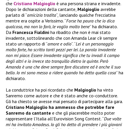
che
Cristiano Malgioglio
è una persona strana e invadente.
Dopo le dichiarazioni della cantante,
Malgioglio
avrebbe
parlato di “
amicizia tradita
“, lanciando qualche frecciatina
mentre era ospite a Verissimo. “
Forse ha paura che io dica
qualcosa, ma non lo farò, le voglio molto bene
” ha dichiarato.
Da
Francesca Fialdini
ha ribadito che non è mai stato
invadente, sottolineando che con Amanda Lear c’è sempre
stato un rapporto di “
amore e odio
“. “
Lei è un personaggio
molto forte, ho scritto tanti pezzi per lei. La parola invadente
non mi piace. Essere invadente significa che tu invadi il campo
degli altri e io invece sto tranquillo dietro le quinte. Però
Amanda è una che deve sempre fare discutere ed è anche il suo
bello. Io mi sono messo a ridere quando ha detto quella cosa
” ha
dichiarato.
La conduttrice ha poi ricordato che
Malgioglio
ha vinto
Sanremo come autore e che è stato anche co-conduttore.
Gli ha chiesto se avesse mai pensato di partecipare alla gara.
Cristiano Malgioglio ha ammesso che potrebbe fare
Sanremo da cantante
e che gli piacerebbe molto poter
rappresentare l’Italia all’Eurovision Song Contest. “
Due volte
mi ha invitato Amadeus. Io gli ho detto di prendere i più giovani