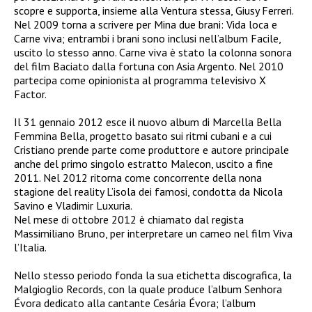
scopre e supporta, insieme alla Ventura stessa, Giusy Ferreri.
Nel 2009 torna a scrivere per Mina due brani: Vida loca e
Carne viva; entrambi i brani sono inclusi nell’album Facile,
uscito lo stesso anno. Carne viva è stato la colonna sonora
del film Baciato dalla fortuna con Asia Argento. Nel 2010
partecipa come opinionista al programma televisivo X
Factor.
Il 31 gennaio 2012 esce il nuovo album di Marcella Bella
Femmina Bella, progetto basato sui ritmi cubani e a cui
Cristiano prende parte come produttore e autore principale
anche del primo singolo estratto Malecon, uscito a fine
2011. Nel 2012 ritorna come concorrente della nona
stagione del reality L’isola dei famosi, condotta da Nicola
Savino e Vladimir Luxuria.
Nel mese di ottobre 2012 è chiamato dal regista
Massimiliano Bruno, per interpretare un cameo nel film Viva
l’Italia.
Nello stesso periodo fonda la sua etichetta discografica, la
Malgioglio Records, con la quale produce l’album Senhora
Évora dedicato alla cantante Cesária Évora; l’album