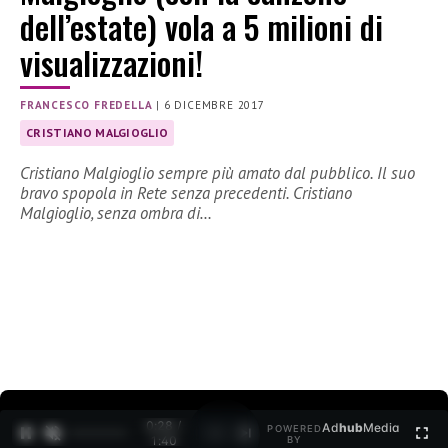
dell’estate) vola a 5 milioni di
visualizzazioni!
FRANCESCO FREDELLA
|
6 DICEMBRE 2017
CRISTIANO MALGIOGLIO
Cristiano Malgioglio sempre più amato dal pubblico. Il suo
bravo spopola in Rete senza precedenti. Cristiano
Malgioglio, senza ombra di…
0:29 /
Ad
hub
Media
POWERED
1
/
2
1:40
BY