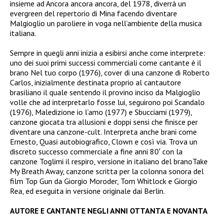
insieme ad Ancora ancora ancora, del 1978, diverrà un
evergreen del repertorio di Mina facendo diventare
Malgioglio un paroliere in voga nell’ambiente della musica
italiana.
Sempre in quegli anni inizia a esibirsi anche come interprete:
uno dei suoi primi successi commerciali come cantante è il
brano Nel tuo corpo (1976), cover di una canzone di Roberto
Carlos, inizialmente destinata proprio al cantautore
brasiliano il quale sentendo il provino inciso da Malgioglio
volle che ad interpretarlo fosse lui, seguirono poi Scandalo
(1976), Maledizione io l’amo (1977) e Sbucciami (1979),
canzone giocata tra allusioni e doppi sensi che finisce per
diventare una canzone-cult. Interpreta anche brani come
Ernesto, Quasi autobiografico, Clown e così via. Trova un
discreto successo commerciale a fine anni 80′ con la
canzone Toglimi il respiro, versione in italiano del branoTake
My Breath Away, canzone scritta per la colonna sonora del
film Top Gun da Giorgio Moroder, Tom Whitlock e Giorgio
Rea, ed eseguita in versione originale dai Berlin.
AUTORE E CANTANTE NEGLI ANNI OTTANTA E NOVANTA