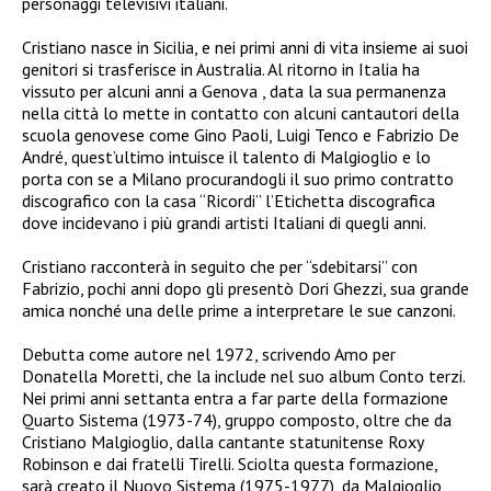
personaggi televisivi italiani.
Cristiano nasce in Sicilia, e nei primi anni di vita insieme ai suoi
genitori si trasferisce in Australia. Al ritorno in Italia ha
vissuto per alcuni anni a Genova , data la sua permanenza
nella città lo mette in contatto con alcuni cantautori della
scuola genovese come Gino Paoli, Luigi Tenco e Fabrizio De
André, quest’ultimo intuisce il talento di Malgioglio e lo
porta con se a Milano procurandogli il suo primo contratto
discografico con la casa “Ricordi” l’Etichetta discografica
dove incidevano i più grandi artisti Italiani di quegli anni.
Cristiano racconterà in seguito che per “sdebitarsi” con
Fabrizio, pochi anni dopo gli presentò Dori Ghezzi, sua grande
amica nonché una delle prime a interpretare le sue canzoni.
Debutta come autore nel 1972, scrivendo Amo per
Donatella Moretti, che la include nel suo album Conto terzi.
Nei primi anni settanta entra a far parte della formazione
Quarto Sistema (1973-74), gruppo composto, oltre che da
Cristiano Malgioglio, dalla cantante statunitense Roxy
Robinson e dai fratelli Tirelli. Sciolta questa formazione,
sarà creato il Nuovo Sistema (1975-1977), da Malgioglio,