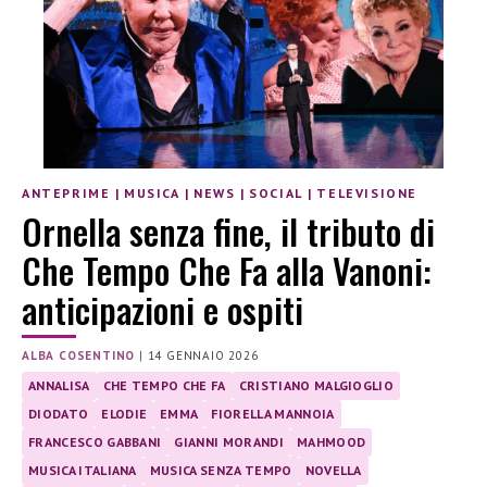
ANTEPRIME
|
MUSICA
|
NEWS
|
SOCIAL
|
TELEVISIONE
Ornella senza fine, il tributo di
Che Tempo Che Fa alla Vanoni:
anticipazioni e ospiti
ALBA COSENTINO
|
14 GENNAIO 2026
ANNALISA
CHE TEMPO CHE FA
CRISTIANO MALGIOGLIO
DIODATO
ELODIE
EMMA
FIORELLA MANNOIA
FRANCESCO GABBANI
GIANNI MORANDI
MAHMOOD
MUSICA ITALIANA
MUSICA SENZA TEMPO
NOVELLA