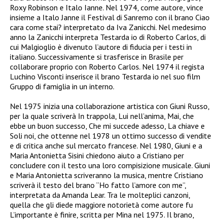
Roxy Robinson e Italo Ianne. Nel 1974, come autore, vince
insieme a Italo Janne il Festival di Sanremo con il brano Ciao
cara come stai? interpretato da Iva Zanicchi. Nel medesimo
anno la Zanicchi interpreta Testarda io di Roberto Carlos, di
cui Malgioglio è divenuto l’autore di fiducia per i testi in
italiano. Successivamente si trasferisce in Brasile per
collaborare proprio con Roberto Carlos. Nel 1974 il regista
Luchino Visconti inserisce il brano Testarda io nel suo film
Gruppo di famiglia in un interno.
Nel 1975 inizia una collaborazione artistica con Giuni Russo,
per la quale scriverà In trappola, Lui nell’anima, Mai, che
ebbe un buon successo, Che mi succede adesso, La chiave e
Soli noi, che ottenne nel 1978 un ottimo successo di vendite
e di critica anche sul mercato francese. Nel 1980, Giuni e a
Maria Antonietta Sisini chiedono aiuto a Cristiano per
concludere con il testo una loro compisizione musicale. Giuni
e Maria Antonietta scriveranno la musica, mentre Cristiano
scriverà il testo del brano “Ho fatto l’amore con me”,
interpretata da Amanda Lear. Tra le molteplici canzoni,
quella che gli diede maggiore notorietà come autore fu
L’importante è finire, scritta per Mina nel 1975. Il brano,