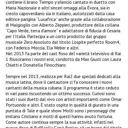
contiene il brano Tiempo y silencio cantato in duetto con
Maria Nazionale e altri sinceri omaggi alla Évora, sia in
creolo capoverdiano sia in italiano, autorizzati dalla casa
editrice parigina “Lusafrica” anche grazie alla collaborazione
di Malgioglio con Alberto Zeppieri, produttore della collana
“Capo Verde, terra d’amore” e adattatore di fiducia di Cesaria
per l’Italia. Partecipa a un corto prodotto dal gruppo
musicale Zero Assoluto dal titolo L’ospite perfetto Room4,
con Federico Moccia, Ela Weber e altri.
Nel 2013 fa parte del cast fisso del varietà televisivo di Rai
1 Riusciranno i nostri eroi, condotto da Max Giusti con Laura
Chiatti e Donatella Finocchiaro.
Sempre nel 2013, realizza per Rai2 due speciali dedicati alla
musica latina, dove il cantautore ci fa conoscere i nuovi
cantanti della musica cubana: il programma è stato ceduto
in vari paesi riscuotendo un ottimo successo. Curiosi sono
stati i suoi duetti dal vivo con artisti importamti come Omar
Portuondo e altri. È stato ospite in qualità di giurato in una
puntata di Tale e quale show. Molti sono i personaggi che
imitano Cristiano e molti di questi hanno avuto fortuna.
Come autore continua sempre la sua attività: infatti nel
nuovo disco di Raffaella Carrà Replay, c’è un brano dal titolo