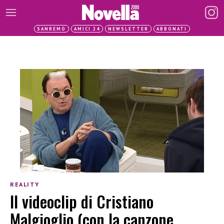
SANREMO
AMICI 24
NEWSLETTER
ABBONATI
REALITY
Il videoclip di Cristiano
Malgioglio (con la canzone