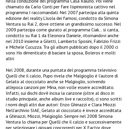
nella conduzione del programma Casa Raiuno. Poi viene
chiamato da Carlo Conti per fare l’opinionista cattivo nel
programma I raccomandati. Nel 2007 partecipa alla quinta
edizione del reality L’isola dei famosi, condotto da Simona
Ventura su Rai 2, dove ottiene un grandissimo successo. Nel
2009 partecipa come giurato al programma Ciak… si canta,
condotto su Rai 1 da Eleonora Daniele, ritornandovi anche
nel 2010 insieme a Giletti, Lamberto Sposini, Fabrizio Frizzi
e Michele Cucuzza. Tra gli album pubblicati dopo il 2000 ci
sono Ho dimenticato di baciare la sposa, Boleros e molti
altri.
Nel 2008, durante una puntata del programma televisivo
Quelli che il calcio, Pupo rivela che Malgioglio è l’autore di
Gelato al cioccolato anche se Malgioglio, scrivendo
all’epoca canzoni per Mina, non volle essere accreditato.
Infatti, sui dischi dov’è incisa la canzone (oltre al disco in
studio principale, anche album live e raccolte), ci sono scritti
i nomi degli altri due autori: Enzo Ghinazzi e Clara Miozzi.
Nell’archivio SIAE, Gelato al cioccolato è invece accreditata
a Ghinazzi, Miozzi, Malgioglio. Sempre nel 2008 Simona
Ventura lo chiama per Quelli che il calcio e successivamente
per selezionare i giovani concorrenti per X Factor dove