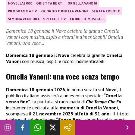
NOVELLA2000
ORIETTA BERTI
ORNELLA VANONI
PROGRAMMA TV
RICORDO ORNELLA VANONI
SERATA EVENTO
SIMONA VENTURA
SPECIALE TV
TRIBUTO MUSICALE
Domenica 18 gennaio il Nove celebra la grande Ornella
Vanoni con musica, ospiti e ricordi indimenticabili Ornella
Vanoni: una voce…
Domenica 18 gennaio il Nove
celebra la grande
Ornella
Vanoni
con musica, ospiti e ricordi indimenticabili
Ornella Vanoni: una voce senza tempo
Domenica 18 gennaio 2026
, in prima serata sul
Nove
, il
pubblico italiano assisterà a un evento speciale:
“Ornella
senza fine”
, la puntata straordinaria di
Che Tempo Che Fa
interamente dedicata alla
memoria di Ornella Vanoni
,
scomparsa il
21 novembre 2025 all’età di 91 anni
. Il titolo
richiama il celebre brano
“Senza fine”
, simbolo della poesia
e dell’eleganza che hanno segnato la carriera della cantante
milanese. La serata sarà un viaggio nella musica, nella vita e