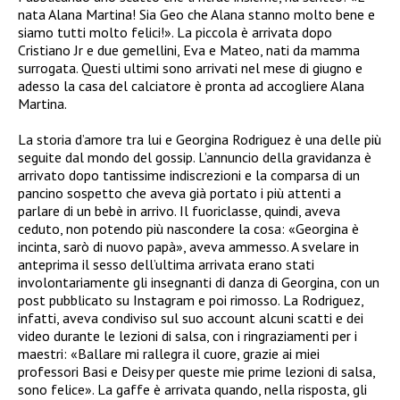
nata Alana Martina! Sia Geo che Alana stanno molto bene e
siamo tutti molto felici!». La piccola è arrivata dopo
Cristiano Jr e due gemellini, Eva e Mateo, nati da mamma
surrogata. Questi ultimi sono arrivati nel mese di giugno e
adesso la casa del calciatore è pronta ad accogliere Alana
Martina.
La storia d’amore tra lui e Georgina Rodriguez è una delle più
seguite dal mondo del gossip. L’annuncio della gravidanza è
arrivato dopo tantissime indiscrezioni e la comparsa di un
pancino sospetto che aveva già portato i più attenti a
parlare di un bebè in arrivo. Il fuoriclasse, quindi, aveva
ceduto, non potendo più nascondere la cosa: «Georgina è
incinta, sarò di nuovo papà», aveva ammesso. A svelare in
anteprima il sesso dell’ultima arrivata erano stati
involontariamente gli insegnanti di danza di Georgina, con un
post pubblicato su Instagram e poi rimosso. La Rodriguez,
infatti, aveva condiviso sul suo account alcuni scatti e dei
video durante le lezioni di salsa, con i ringraziamenti per i
maestri: «Ballare mi rallegra il cuore, grazie ai miei
professori Basi e Deisy per queste mie prime lezioni di salsa,
sono felice». La gaffe è arrivata quando, nella risposta, gli