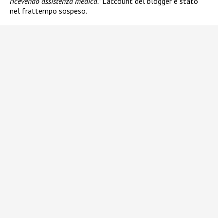
ricevendo assistenza medica.”
L’account del blogger è stato
nel frattempo sospeso.