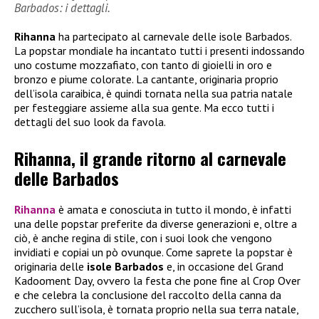
Barbados: i dettagli.
Rihanna
ha partecipato al carnevale delle isole Barbados.
La popstar mondiale ha incantato tutti i presenti indossando
uno costume mozzafiato, con tanto di gioielli in oro e
bronzo e piume colorate. La cantante, originaria proprio
dell’isola caraibica, è quindi tornata nella sua patria natale
per festeggiare assieme alla sua gente. Ma ecco tutti i
dettagli del suo look da favola.
Rihanna, il grande ritorno al carnevale
delle Barbados
Rihanna
è amata e conosciuta in tutto il mondo, è infatti
una delle popstar preferite da diverse generazioni e, oltre a
ciò, è anche regina di stile, con i suoi look che vengono
invidiati e copiai un pò ovunque. Come saprete la popstar è
originaria delle
isole Barbados
e, in occasione del Grand
Kadooment Day, ovvero la festa che pone fine al Crop Over
e che celebra la conclusione del raccolto della canna da
zucchero sull’isola, è tornata proprio nella sua terra natale,