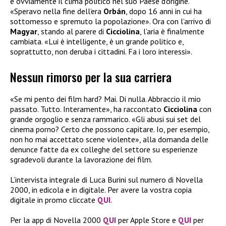
è ovviamente il clima politico nel suo Paese d’origine.
«Speravo nella fine dell’era
Orbán
, dopo 16 anni in cui ha
sottomesso e spremuto la popolazione». Ora con l’arrivo di
Magyar
, stando al parere di
Cicciolina
, l’aria è finalmente
cambiata. «Lui è intelligente, è un grande politico e,
soprattutto, non deruba i cittadini. Fa i loro interessi».
Nessun rimorso per la sua carriera
«Se mi pento dei film hard? Mai. Di nulla. Abbraccio il mio
passato. Tutto. Interamente», ha raccontato
Cicciolina
con
grande orgoglio e senza rammarico. «Gli abusi sui set del
cinema porno? Certo che possono capitare. Io, per esempio,
non ho mai accettato scene violente», alla domanda delle
denunce fatte da ex colleghe del settore su esperienze
sgradevoli durante la lavorazione dei film.
L’intervista integrale di Luca Burini sul numero di Novella
2000, in edicola e in digitale. Per avere la vostra copia
digitale in promo cliccate
QUI
.
Per la app di Novella 2000
QUI
per Apple Store e
QUI
per