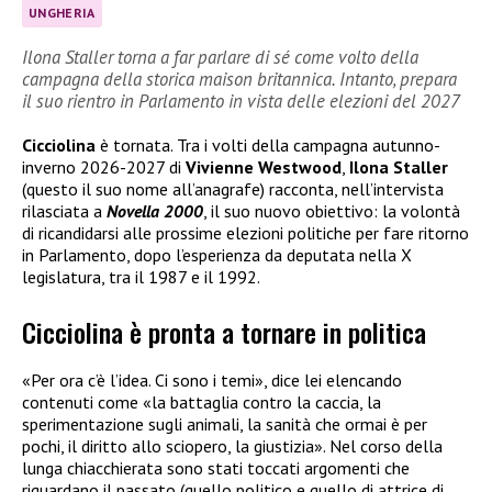
UNGHERIA
Ilona Staller torna a far parlare di sé come volto della
campagna della storica maison britannica. Intanto, prepara
il suo rientro in Parlamento in vista delle elezioni del 2027
Cicciolina
è tornata. Tra i volti della campagna autunno-
inverno 2026-2027 di
Vivienne Westwood
,
Ilona Staller
(questo il suo nome all’anagrafe) racconta, nell’intervista
rilasciata a
Novella 2000
, il suo nuovo obiettivo: la volontà
di ricandidarsi alle prossime elezioni politiche per fare ritorno
in Parlamento, dopo l’esperienza da deputata nella X
legislatura, tra il 1987 e il 1992.
Cicciolina è pronta a tornare in politica
«Per ora c’è l’idea. Ci sono i temi», dice lei elencando
contenuti come «la battaglia contro la caccia, la
sperimentazione sugli animali, la sanità che ormai è per
pochi, il diritto allo sciopero, la giustizia». Nel corso della
lunga chiacchierata sono stati toccati argomenti che
riguardano il passato (quello politico e quello di attrice di