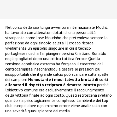
Nel corso della sua lunga avventura internazionale Modrić
ha lavorato con allenatori dotati di una personalità
straripante come José Mourinho che pretendeva sempre la
perfezione da ogni singolo atleta. Il croato ricorda
vividamente un episodio singolare in cui il tecnico
portoghese riuscì a far piangere persino Cristiano Ronaldo
negli spogliatoi dopo una critica tattica feroce. Quella
tensione agonistica estrema ha forgiato il carattere del
centrocampista insegnandogli a gestire le pressioni più
insopportabili che il grande calcio può scaricare sulle spalle
dei campioni.
Nonostante i modi talvolta brutali di certi
allenatori il rispetto reciproco è rimasto intatto
perché
l’obiettivo comune era esclusivamente il raggiungimento
della vittoria finale ad ogni costo. Questi retroscena svelano
quanto sia psicologicamente complesso l’ambiente dei top
club europei dove ogni minimo errore viene analizzato con
una severità quasi spietata dai media.