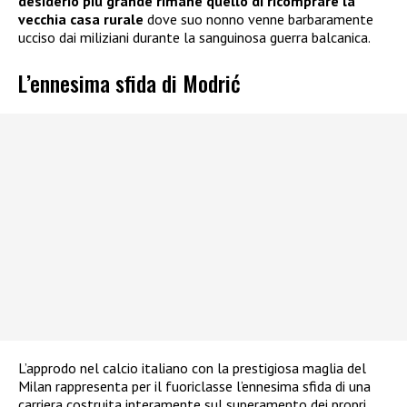
desiderio più grande rimane quello di ricomprare la
vecchia casa rurale
dove suo nonno venne barbaramente
ucciso dai miliziani durante la sanguinosa guerra balcanica.
L’ennesima sfida di Modrić
L’approdo nel calcio italiano con la prestigiosa maglia del
Milan rappresenta per il fuoriclasse l’ennesima sfida di una
carriera costruita interamente sul superamento dei propri