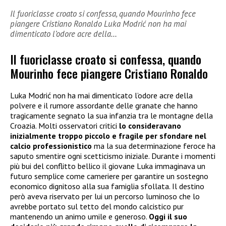
Il fuoriclasse croato si confessa, quando Mourinho fece
piangere Cristiano Ronaldo Luka Modrić non ha mai
dimenticato l’odore acre della…
Il fuoriclasse croato si confessa, quando
Mourinho fece piangere Cristiano Ronaldo
Luka Modrić non ha mai dimenticato l’odore acre della
polvere e il rumore assordante delle granate che hanno
tragicamente segnato la sua infanzia tra le montagne della
Croazia. Molti osservatori critici
lo consideravano
inizialmente troppo piccolo e fragile per sfondare nel
calcio professionistico
ma la sua determinazione feroce ha
saputo smentire ogni scetticismo iniziale. Durante i momenti
più bui del conflitto bellico il giovane Luka immaginava un
futuro semplice come cameriere per garantire un sostegno
economico dignitoso alla sua famiglia sfollata. Il destino
però aveva riservato per lui un percorso luminoso che lo
avrebbe portato sul tetto del mondo calcistico pur
mantenendo un animo umile e generoso.
Oggi il suo