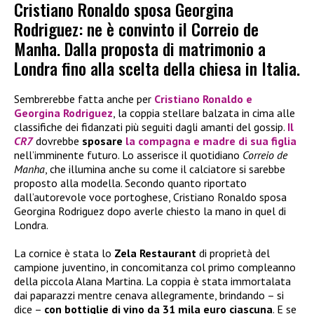
Cristiano Ronaldo sposa Georgina
Rodriguez: ne è convinto il Correio de
Manha. Dalla proposta di matrimonio a
Londra fino alla scelta della chiesa in Italia.
Sembrerebbe fatta anche per
Cristiano Ronaldo
e
Georgina Rodriguez
, la coppia stellare balzata in cima alle
classifiche dei fidanzati più seguiti dagli amanti del gossip.
Il
CR7
dovrebbe
sposare
la compagna e madre di sua figlia
nell’imminente futuro. Lo asserisce il quotidiano
Correio de
Manha
, che illumina anche su come il calciatore si sarebbe
proposto alla modella. Secondo quanto riportato
dall’autorevole voce portoghese, Cristiano Ronaldo sposa
Georgina Rodriguez dopo averle chiesto la mano in quel di
Londra.
La cornice è stata lo
Zela Restaurant
di proprietà del
campione juventino, in concomitanza col primo compleanno
della piccola Alana Martina. La coppia è stata immortalata
dai paparazzi mentre cenava allegramente, brindando – si
dice –
con bottiglie di vino da 31 mila euro ciascuna
. E se