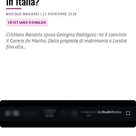
in Italia?
NICCOLO MAGGESI
|
21 NOVEMBRE 2018
CRISTIANO RONALDO
Cristiano Ronaldo sposa Georgina Rodriguez: ne è convinto
il Correio de Manha. Dalla proposta di matrimonio a Londra
fino alla…
0:30 /
Ad
hub
Media
POWERED
1
/
2
3:35
BY