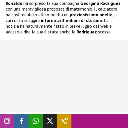
Ronaldo
ha sorpreso la sua compagna
Georgina Rodriguez
con una meravigliosa proposta di matrimonio. Il calciatore
ha così regalato alla modella un
preziosissimo anello
, il
cui costo si aggira
intorno ai 3 milioni di sterline
. La
notizia ha naturalmente fatto in breve il giro del web e
adesso a dire la sua è stata anche la
Rodriguez
stessa.
Nel corso di un’intervista con
Elle Spagna
,
Georgina
ha
scherzato sul costosissimo anello
ricevuto in dono da