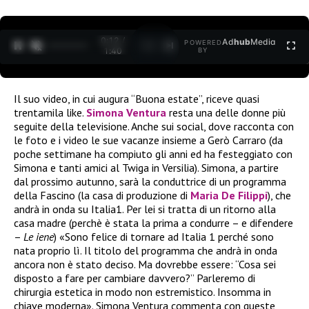
0:12 /
Ad
hub
Media
POWERED
1
/
2
1:40
BY
Il suo video, in cui augura “Buona estate”, riceve quasi
trentamila like.
Simona Ventura
resta una delle donne più
seguite della televisione. Anche sui social, dove racconta con
le foto e i video le sue vacanze insieme a Gerò Carraro (da
poche settimane ha compiuto gli anni ed ha festeggiato con
Simona e tanti amici al Twiga in Versilia). Simona, a partire
dal prossimo autunno, sarà la conduttrice di un programma
della Fascino (la casa di produzione di
Maria De Filippi
), che
andrà in onda su Italia1. Per lei si tratta di un ritorno alla
casa madre (perchè è stata la prima a condurre – e difendere
–
Le iene
) «Sono felice di tornare ad Italia 1 perché sono
nata proprio lì. Il titolo del programma che andrà in onda
ancora non è stato deciso. Ma dovrebbe essere: “Cosa sei
disposto a fare per cambiare davvero?” Parleremo di
chirurgia estetica in modo non estremistico. Insomma in
chiave moderna». Simona Ventura commenta con queste