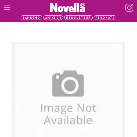
SANREMO
AMICI 24
NEWSLETTER
ABBONATI