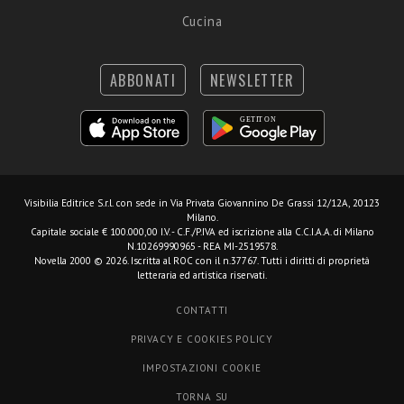
Cucina
ABBONATI
NEWSLETTER
Visibilia Editrice S.r.l.
con sede in Via Privata Giovannino De Grassi 12/12A, 20123
Milano.
Capitale sociale € 100.000,00 I.V. - C.F./P.IVA ed iscrizione alla C.C.I.A.A. di Milano
N.10269990965 - REA MI-2519578.
Novella 2000 © 2026. Iscritta al ROC con il n.37767. Tutti i diritti di proprietà
letteraria ed artistica riservati.
CONTATTI
PRIVACY E COOKIES POLICY
IMPOSTAZIONI COOKIE
TORNA SU