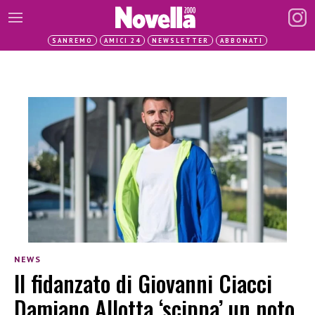
SANREMO
AMICI 24
NEWSLETTER
ABBONATI
NEWS
Il fidanzato di Giovanni Ciacci
Damiano Allotta ‘scippa’ un noto