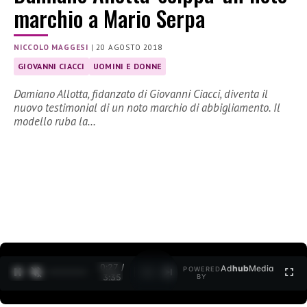
marchio a Mario Serpa
NICCOLO MAGGESI
|
20 AGOSTO 2018
GIOVANNI CIACCI
UOMINI E DONNE
Damiano Allotta, fidanzato di Giovanni Ciacci, diventa il
nuovo testimonial di un noto marchio di abbigliamento. Il
modello ruba la…
0:28 /
Ad
hub
Media
POWERED
1
/
2
3:35
BY