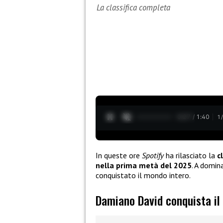
La classifica completa
0:28 / 1:40
1
In queste ore
Spotify
ha rilasciato la
c
nella prima metà del 2025
. A domin
conquistato il mondo intero.
Damiano David conquista i