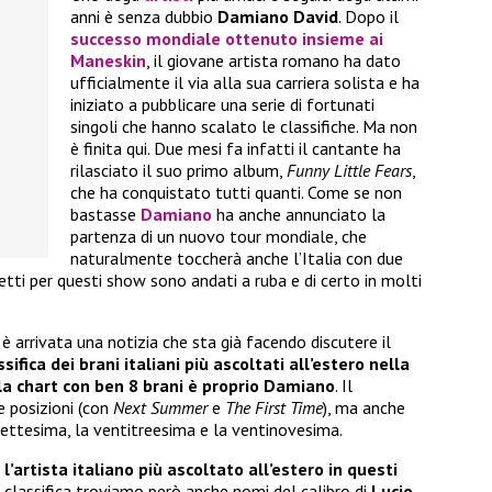
anni è senza dubbio
Damiano David
. Dopo il
successo mondiale ottenuto insieme ai
Maneskin
, il giovane artista romano ha dato
ufficialmente il via alla sua carriera solista e ha
iniziato a pubblicare una serie di fortunati
singoli che hanno scalato le classifiche. Ma non
è finita qui. Due mesi fa infatti il cantante ha
rilasciato il suo primo album,
Funny Little Fears
,
che ha conquistato tutti quanti. Come se non
bastasse
Damiano
ha anche annunciato la
partenza di un nuovo tour mondiale, che
naturalmente toccherà anche l’Italia con due
etti per questi show sono andati a ruba e di certo in molti
 è arrivata una notizia che sta già facendo discutere il
ssifica dei brani italiani più ascoltati all’estero nella
a chart con ben 8 brani è proprio Damiano
. Il
 posizioni (con
Next Summer
e
The First Time
), ma anche
ssettesima, la ventitreesima e la ventinovesima.
l’artista italiano più ascoltato all’estero in questi
la classifica troviamo però anche nomi del calibro di
Lucio