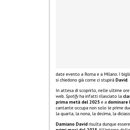
date evento a Roma e a Milano. I bigli
si chiedono già come ci stupirà
David
.
In attesa di scoprirlo, nelle ultime ore
web.
Spotify
ha infatti rilasciato la
cla
prima metà del 2025
e a
dominare l
cantante occupa non solo le prime due
la quarta, la nona, la decima, la dicia
Damiano David
risulta dunque essere
primi mesi del 2025
. All’interno del