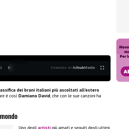
Ad
hub
Media
/
2
POWERED BY
lassifica dei brani italiani più ascoltati all’estero
are è così
Damiano David
, che con le sue canzoni ha
l mondo
Uno degli
artisti
più amati e seguiti degli ultimi