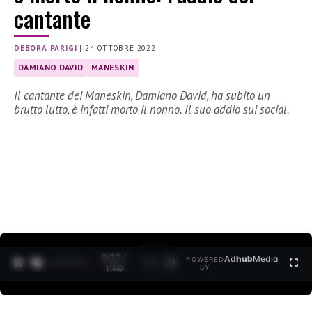
cantante
DEBORA PARIGI
|
24 OTTOBRE 2022
DAMIANO DAVID
MANESKIN
Il cantante dei Maneskin, Damiano David, ha subito un
brutto lutto, è infatti morto il nonno. Il suo addio sui social.
0:27 /
Ad
hub
Media
POWERED
1
/
2
1:40
BY