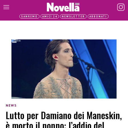
SANREMO
AMICI 24
NEWSLETTER
ABBONATI
NEWS
Lutto per Damiano dei Maneskin,
è morto il nonno: l’addio del