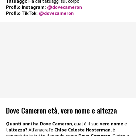
Tatuaggi:
Ha dei tatuaggi sul corpo
Profilo Instagram
:
@dovecameron
Profilo TikTok:
@dovecameron
Dove Cameron età, vero nome e altezza
Quanti anni ha Dove Cameron
, qual è il suo
vero nome
e
l’
altezza?
All’anagrafe
Chloe Celeste Hosterman
, è
conosciuta in tutto il mondo come
Dove Cameron
. Dietro a