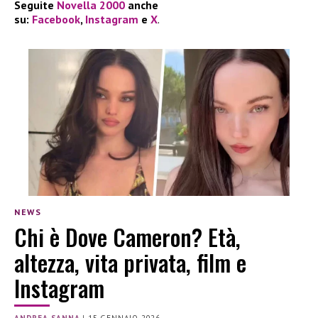
Seguite
Novella 2000
anche
su:
Facebook
,
Instagram
e
X
.
NEWS
Chi è Dove Cameron? Età,
altezza, vita privata, film e
Instagram
ANDREA SANNA
|
15 GENNAIO 2026