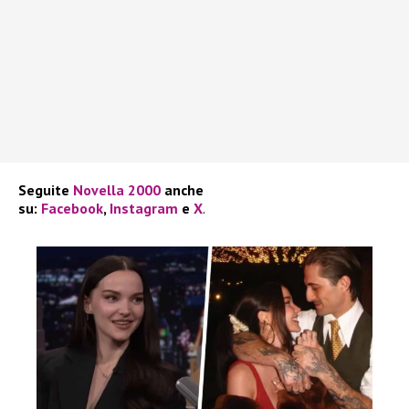
Seguite
Novella 2000
anche
su:
Facebook
,
Instagram
e
X
.