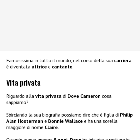
Famosissima in tutto il mondo, nel corso della sua
carriera
è diventata
attrice
e
cantante
.
Vita privata
Riguardo alla
vita privata
di
Dove Cameron
cosa
sappiamo?
Sbirciando la sua biografia possiamo dire che è figlia di
Philip
Alan Hosterman
e
Bonnie Wallace
e ha una sorella
maggiore di nome
Claire
.
Quando aveva appena
8 anni
,
Dove
ha iniziato a recitare in