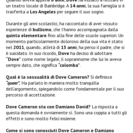
un teatro locale di Bainbridge. A
14 anni
, la sua famiglia si è
trasferita a
Los Angeles
per seguire il suo sogno.
Durante gli anni scolastici, ha raccontato di aver vissuto
esperienze di
bullismo
, che l’hanno accompagnata dalla
quinta elementare
fino alla fine delle scuole superiori. Un
momento particolarmente doloroso della sua vita è stato
nel
2011
, quando, all’età di
15 anni
, ha perso il padre, che si
è suicidato. In suo ricordo,
Dove
ha deciso di adottare
“Dove”
come nome legale, il soprannome che lui le aveva
sempre dato, che significa
“colomba”
.
Qual è la sessualità di Dove Cameron?
Si definisce
“queer”.
Ha parlato in maniera molto tranquilla
dell’argomento, spiegandolo come fondamentale per il suo
percorso di accettazione.
Dove Cameron sta con Damiano David?
La risposta a
questa domanda è ovviamente sì. Sono una coppia a tutti gli
effetti e sono molto felici insieme.
Come si sono conosciuti Dove Cameron e Damiano