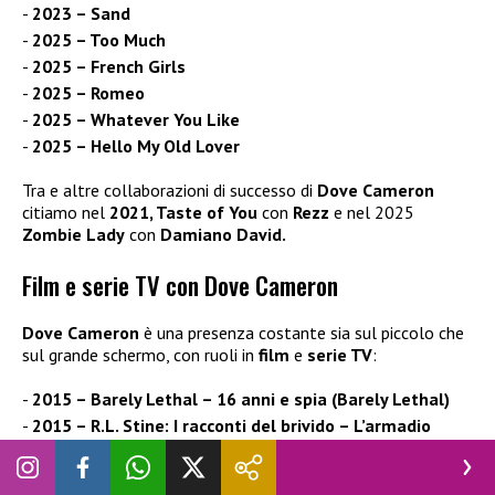
2023 – Sand
2025 – Too Much
2025 – French Girls
2025 – Romeo
2025 – Whatever You Like
2025 – Hello My Old Lover
Tra e altre collaborazioni di successo di
Dove Cameron
citiamo nel
2021, Taste of You
con
Rezz
e nel 2025
Zombie Lady
con
Damiano David.
Film e serie TV con Dove Cameron
Dove Cameron
è una presenza costante sia sul piccolo che
sul grande schermo, con ruoli in
film
e
serie TV
:
2015 – Barely Lethal – 16 anni e spia (Barely Lethal)
2015 – R.L. Stine: I racconti del brivido – L’armadio
delle anime (Monsterville: Cabinet of Souls)
2018 – Voglio una vita a forma di me (Dumplin’)