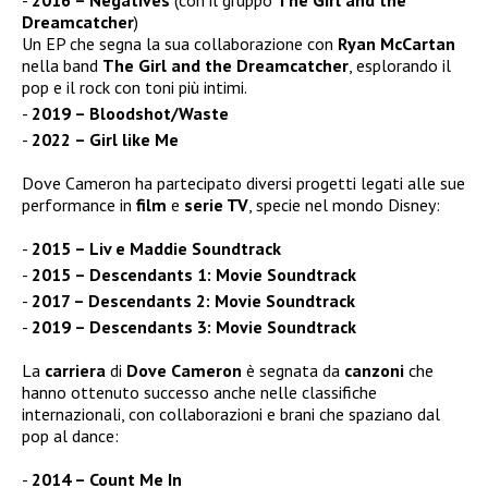
2016 – Negatives
(con il gruppo
The Girl and the
Dreamcatcher
)
Un EP che segna la sua collaborazione con
Ryan McCartan
nella band
The Girl and the Dreamcatcher
, esplorando il
pop e il rock con toni più intimi.
2019 – Bloodshot/Waste
2022 – Girl like Me
Dove Cameron ha partecipato diversi progetti legati alle sue
performance in
film
e
serie TV
, specie nel mondo Disney:
2015 – Liv e Maddie Soundtrack
2015 – Descendants 1: Movie Soundtrack
2017 – Descendants 2: Movie Soundtrack
2019 – Descendants 3: Movie Soundtrack
La
carriera
di
Dove Cameron
è segnata da
canzoni
che
hanno ottenuto successo anche nelle classifiche
internazionali, con collaborazioni e brani che spaziano dal
pop al dance:
2014 – Count Me In