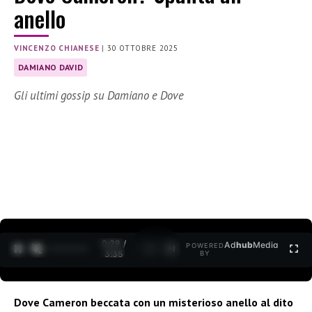
anello
VINCENZO CHIANESE
|
30 OTTOBRE 2025
DAMIANO DAVID
Gli ultimi gossip su Damiano e Dove
0:30 /
Ad
hub
Media
POWERED
1
/
2
3:35
BY
Dove Cameron beccata con un misterioso anello al dito