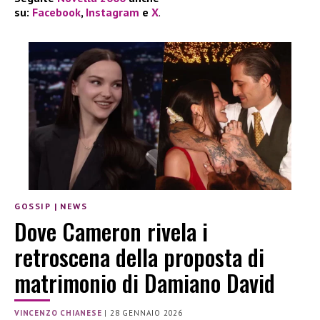
su:
Facebook
,
Instagram
e
X
.
GOSSIP
|
NEWS
Dove Cameron rivela i
retroscena della proposta di
matrimonio di Damiano David
VINCENZO CHIANESE
|
28 GENNAIO 2026