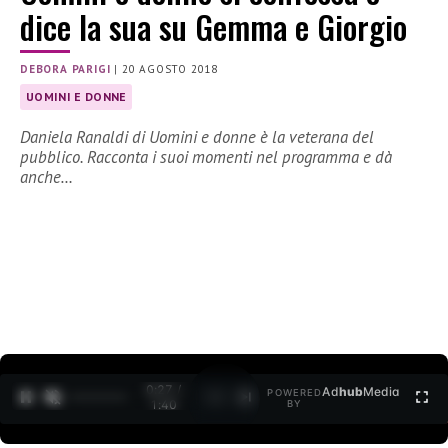
dice la sua su Gemma e Giorgio
DEBORA PARIGI
|
20 AGOSTO 2018
UOMINI E DONNE
Daniela Ranaldi di Uomini e donne è la veterana del
pubblico. Racconta i suoi momenti nel programma e dà
anche…
0:27 /
Ad
hub
Media
POWERED
1
/
2
1:40
BY