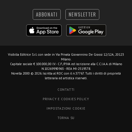
ABBONATI
NEWSLETTER
Visibilia Editrice S.r.l.
con sede in Via Privata Giovannino De Grassi 12/12A, 20123
Milano.
Capitale sociale € 100.000,00 I.V. - C.F./P.IVA ed iscrizione alla C.C.I.A.A. di Milano
N.10269990965 - REA MI-2519578.
Novella 2000 © 2026. Iscritta al ROC con il n.37767. Tutti i diritti di proprietà
letteraria ed artistica riservati.
CONTATTI
PRIVACY E COOKIES POLICY
IMPOSTAZIONI COOKIE
TORNA SU