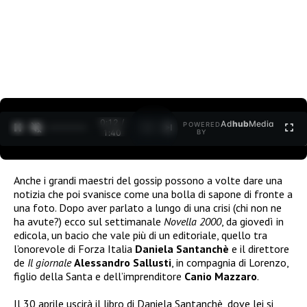
0:12 /
Ad
hub
Media
POWERED
1
/
2
1:40
BY
Anche i grandi maestri del gossip possono a volte dare una
notizia che poi svanisce come una bolla di sapone di fronte a
una foto. Dopo aver parlato a lungo di una crisi (chi non ne
ha avute?) ecco sul settimanale
Novella 2000
, da giovedì in
edicola, un bacio che vale più di un editoriale, quello tra
l’onorevole di Forza Italia
Daniela Santanchè
e il direttore
de
Il giornale
Alessandro Sallusti
, in compagnia di Lorenzo,
figlio della Santa e dell’imprenditore
Canio Mazzaro
.
Il 30 aprile uscirà il libro di Daniela Santanchè, dove lei si