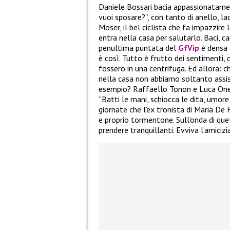
Daniele Bossari bacia appassionatamen
vuoi sposare?”, con tanto di anello, lac
Moser, il bel ciclista che fa impazzir
entra nella casa per salutarlo. Baci, c
penultima puntata del
GfVip
è densa 
è così. Tutto è frutto dei sentimenti,
fossero in una centrifuga. Ed allora: c
nella casa non abbiamo soltanto assistit
esempio? Raffaello Tonon e Luca Onesti
“Batti le mani, schiocca le dita, umore
giornate che l’ex tronista di Maria De 
e proprio tormentone. Sull’onda di quel
prendere tranquillanti. Evviva l’amicizia