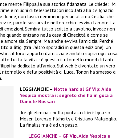
te mente Filippa,la sua storica fidanzata. Le chiede: “Mi
rime e milioni di telespettatori incollati alla tv. Ignazio
e le donne, non lascia nemmeno per un attimo Cecilia, che
arezze, parole sussurrate nell’orecchio: evviva l’amore. La
di emozioni. Sembra tutto scritto a tavolino, invece non
 che quando entrano nella casa di Cinecittà è come se
he amore sia. Sempre. Ma anche evviva l’amicizia. Perché
o a litigi (tra l’altro sporadici in questa edizione). Un
ni: il loro rapporto d’amicizia è andato sopra ogni cosa.
 alto tutta la vita”: è questo il ritornello mood di tante
Filippi ha dedicato all’amico. Sul web è diventato un vero
 ritornello e della positività di Luca, Tonon ha smesso di
.
LEGGI ANCHE –
Notte hard al Gf Vip: Aida
Yespica mostra il segreto che ha in gola a
Daniele Bossari
Tre gli eliminati nella puntata di ieri: Ignazio
Moser, Lorenzo Flaherty e Cristiano Malgioglio.
La finalissima è ad un passo.
LEGGI ANCHE – GF Vip, Aida Yespica e