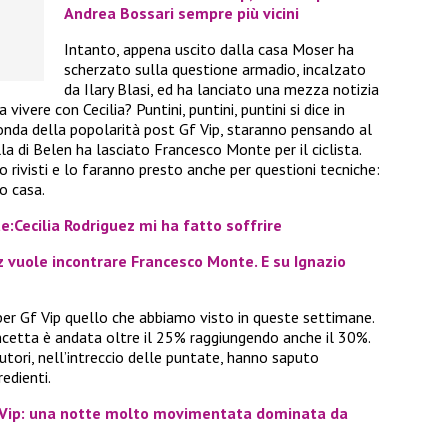
Andrea Bossari sempre più vicini
Intanto, appena uscito dalla casa Moser ha
scherzato sulla questione armadio, incalzato
da Ilary Blasi, ed ha lanciato una mezza notizia
a vivere con Cecilia? Puntini, puntini, puntini si dice in
 l’onda della popolarità post Gf Vip, staranno pensando al
la di Belen ha lasciato Francesco Monte per il ciclista.
o rivisti e lo faranno presto anche per questioni tecniche:
o casa.
Cecilia Rodriguez mi ha fatto soffrire
vuole incontrare Francesco Monte. E su Ignazio
per Gf Vip quello che abbiamo visto in queste settimane.
ncetta è andata oltre il 25% raggiungendo anche il 30%.
utori, nell’intreccio delle puntate, hanno saputo
edienti.
ip: una notte molto movimentata dominata da