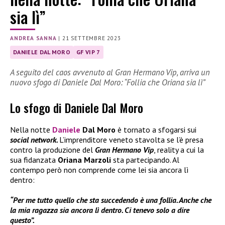
sia lì”
ANDREA SANNA
|
21 SETTEMBRE 2023
DANIELE DAL MORO
GF VIP 7
A seguito del caos avvenuto al Gran Hermano Vip, arriva un
nuovo sfogo di Daniele Dal Moro: “Follia che Oriana sia lì”
Lo sfogo di Daniele Dal Moro
Nella notte
Daniele
Dal Moro
è tornato a sfogarsi sui
social network.
L’imprenditore veneto stavolta se l’è presa
contro la produzione del
Gran Hermano Vip
, reality a cui la
sua fidanzata
Oriana Marzoli
sta partecipando. Al
contempo però non comprende come lei sia ancora lì
dentro:
“Per me tutto quello che sta succedendo è una follia. Anche che
la mia ragazza sia ancora lì dentro. Ci tenevo solo a dire
questo”.