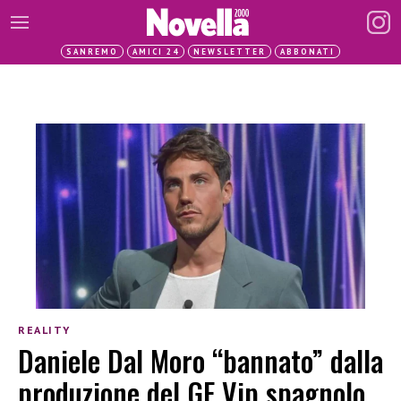
SANREMO
AMICI 24
NEWSLETTER
ABBONATI
REALITY
Daniele Dal Moro “bannato” dalla
produzione del GF Vip spagnolo