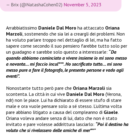
— Brix (@NatashaCohen02)
November 5, 2023
Arrabbiatissimo
Daniele Dal Moro
ha attaccato
Oriana
Marzoli
, sostenendo che sia lei a creargli dei problemi. Non
ha voluto parlare troppo nel dettaglio di lei, ma ha fatto
sapere come secondo il suo pensiero farebbe tutto solo per
un guadagno e sarebbe solo questo a interessarle:
“
Da
quando abbiamo cominciato a vivere insieme io mi sono messo
a novanta… mi faccio incul***. Ho sacrificato tutto… mi sono
messo pure a fare il fotografo, le presento persone e vado agli
eventi”.
Nonostante tutto però pare che
Oriana Marzoli
sia
scontenta. La città in cui vive
Daniele Dal Moro
(Verona,
ndr) non le piace. Lui ha dichiarato di essere stufo di stare
male e ora vuole pensare solo a sé stesso. L’ultima volta
pare abbiano litigato a causa del compleanno di
Giaele
.
Oriana voleva andare senza di lui, dato che non è stato
invitato e pare volesse addirittura lasciarlo:
“Poi il destino ha
voluto che si rivelassero delle amiche di mer**”