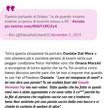
Daniele parlando di Oriana:” Io da quando viviamo
insieme..io penso di essermi messo a 90..”
#oriele
pic.twitter.com/NXUY1M2Zy4
— Brix (@NatashaCohen02)
November 5, 2023
Tutta questa situazione ha portato
Daniele Dal Moro
a
non allenarsi più e sostiene persino di essere nella sua
peggior condizione fisica. Vorrebbe solo che
Oriana Marzoli
si accorgesse di tutto quello che lui fa. Poi un’altra volta
hanno discusso perché pare che lei non si espone mai quando
le sue fan offendono
Daniele
:
“
Loro mi riempiono di merd* e
lei non dice una parola? Tu sei andata fuori dal
Grande
Hermano Vip
ma non volevi.
Tutto quello che ho fatto in questi
mesi non è stato apprezzato e mi sono rotto il ca*** perché ho
la fila di persone che vogliono uscire con me e trattarmi
bene. Non sentirete più una parola uscire dalla mia bocca e vi
chiedo la cortesia di parlare di altro”.