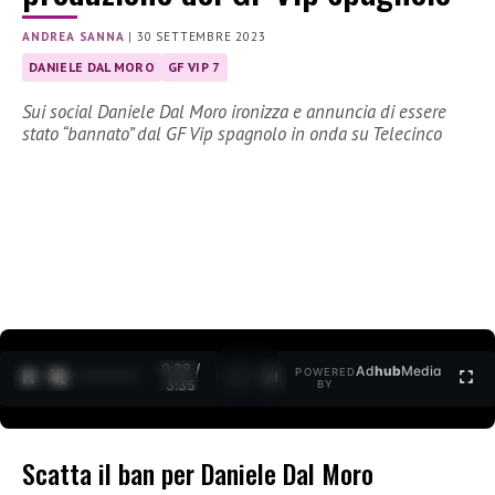
ANDREA SANNA
|
30 SETTEMBRE 2023
DANIELE DAL MORO
GF VIP 7
Sui social Daniele Dal Moro ironizza e annuncia di essere
stato “bannato” dal GF Vip spagnolo in onda su Telecinco
0:30 /
Ad
hub
Media
POWERED
1
/
2
3:35
BY
Scatta il ban per Daniele Dal Moro