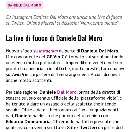
DANIELE DAL MORO
Su Instagram Daniele Dal Moro annuncia una live di fuoco
su Twitch. Oriana Marzoli si dissocia: “Non c’entro niente”
La live di fuoco di Daniele Dal Moro
Nuovo sfogo su
Instagram
da parte di
Daniele Dal Moro.
L’ex concorrente del
GF Vip 7
è tornato sui social postando
un elenco molto particolare. L’imprenditore veneto nel suo
profilo ha annunciato infatti che, molto presto, farà una live
su
Twitch
in cui parlerà di diversi argomenti. Alcuni di questi
anche molto scottanti.
Per tale ragione,
Daniele
Dal Moro
, prima della diretta di
stasera sul suo canale ufficiale della “piattaforma viola”, ci
ha tenuto a dare un assaggio della scaletta che intende
seguire. Oltre a dare il bentornato ai fan e ringraziamenti
vari,
Daniele
ha detto che parlerà della reunion con
Edoardo Donnamaria
. Oltremodo ha fatto presente che
qualsiasi cosa venga scritta su
X
(l’ex
Twitter
) da parte di chi