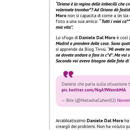
“Oriana è la regina delle imbecilli che c
volermele trombar*? Ad Oriana dà fast
Moro
non si capacita di come a lei sia
foto a una sua amica:
“
Tutti i miei ca*
mia vita”.
Lo sfogo di
Daniele Dal Moro
è così 
Madrid a prendere delle cose
.
Sono quatt
si apprende da Blog Tivvù.
“
Mi avete rot
ne dovete andare a fare in c*é*. Ma voi sa
Secondo voi avevo bisogno delle foto di 
Daniele che parla sulla situazione t
pic.twitter.com/NqA9WxmbMA
— Brix (@NatashaCohen02)
Novem
Arrabbiatissimo
Daniele Dal Moro
ha
creargli dei problemi. Non ha voluto p