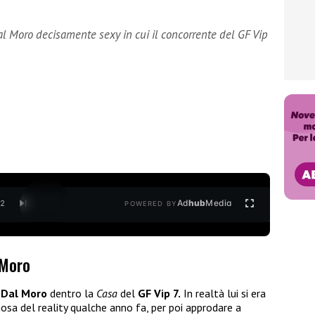
l Moro decisamente sexy in cui il concorrente del GF Vip
Ad
hub
Media
/
2
POWERED BY
 Moro
 Dal Moro
dentro la
Casa
del
GF Vip 7.
In realtà lui si era
osa del reality qualche anno fa, per poi approdare a