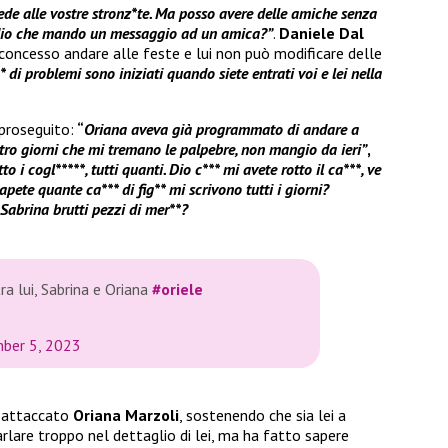
rede alle vostre stronz*te. Ma posso avere delle amiche senza
idio che mando un messaggio ad un amica?”
.
Daniele Dal
 concesso andare alle feste e lui non può modificare delle
** di problemi sono iniziati quando siete entrati voi e lei nella
proseguito:
“
Oriana aveva già programmato di andare a
ro giorni che mi tremano le palpebre, non mangio da ieri”
,
to i cogl*****, tutti quanti. Dio c*** mi avete rotto il ca***, ve
pete quante ca*** di fig** mi scrivono tutti i giorni?
Sabrina brutti pezzi di mer**?
ra lui, Sabrina e Oriana
#oriele
ber 5, 2023
 attaccato
Oriana Marzoli
, sostenendo che sia lei a
arlare troppo nel dettaglio di lei, ma ha fatto sapere