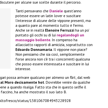
scutere per alcune sue scelte durante il percorso.
Tanti pensavano che
Daniele
quest’anno
potesse essere un latin lover e suscitare
l’interesse di alcune delle vippone presenti, ma
a quanto pare al momento tutto è fermo.
Anche se in realtà
Elenoire Ferruzzi
ha un po’
puntato gli occhi su di lui
regalandogli un
massaggio bollente
. In compenso ha
allacciatto rapporti di amicizia, soprattutto con
Edoardo Donnamaria
. Il vippone non piace?
Non pensiamo che sia così, semplicemente
forse ancora non c’è tra i concorrenti qualcuna
che posso essere interessata e suscitare in lui
interesse.
i possa arrivare qualcuno per almeno un flirt, dal web
Dal Moro decisamente hot
. Dovrebbe venire da qualche
ne a quando risalga. Fatto sta che in questo selfie il
 faccino, ha anche mostrato il suo lato B.
sfaltofresco/status/1581067084943228928