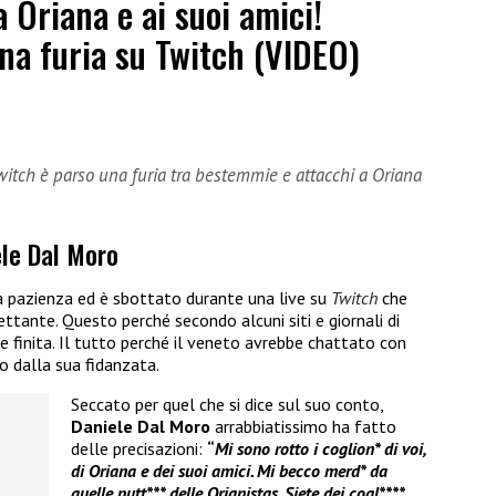
 Oriana e ai suoi amici!
na furia su Twitch (VIDEO)
witch è parso una furia tra bestemmie e attacchi a Oriana
ele Dal Moro
la pazienza ed è sbottato durante una live su
Twitch
che
tante. Questo perché secondo alcuni siti e giornali di
e finita. Il tutto perché il veneto avrebbe chattato con
o dalla sua fidanzata.
Seccato per quel che si dice sul suo conto,
Daniele Dal Moro
arrabbiatissimo ha fatto
delle precisazioni:
“
Mi sono rotto i coglion* di voi,
di Oriana e dei suoi amici. Mi becco merd* da
quelle putt*** delle Orianistas. Siete dei cogl****,