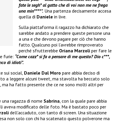
fate le segh* al gatto che di voi non me ne frega
una min****”.
Una partenza decisamente accesa
quella di
Daniele
in live.
Sulla piattaforma il ragazzo ha dichiarato che
sarebbe andato a prendere queste persone una
a una e che devono pagare per ciò che hanno
fatto. Qualcuno poi l’avrebbe rimproverato
perché sfrutterebbe
Oriana Marzoli
per fare le
e furie:
“Come cazz* si fa a pensare di me questo? Dio c***,
co di idioti”.
e sui social,
Daniele Dal Moro
pare abbia deciso di
vato a leggere alcuni tweet, ma stavolta ha beccato solo
, ma ha fatto presente che ce ne sono molti altri per
e una ragazza di nome
Sabrina
, con la quale pare abbia
li aveva modificato delle foto. Ma è bastato poco per
zoli
dell’accaduto, con tanto di screen. Una situazione
presa non solo con chi ha scatenato questo polverone ma