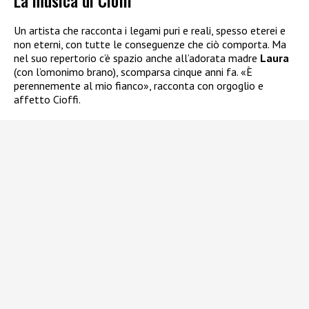
La musica di Cioffi
Un artista che racconta i legami puri e reali, spesso eterei e
non eterni, con tutte le conseguenze che ciò comporta. Ma
nel suo repertorio c’è spazio anche all’adorata madre
Laura
(con l’omonimo brano), scomparsa cinque anni fa. «È
perennemente al mio fianco», racconta con orgoglio e
affetto Cioffi.