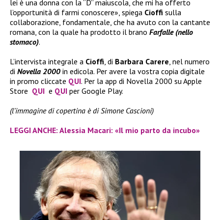
lei è una donna con la “D” maiuscola, che mi ha offerto
l’opportunità di farmi conoscere», spiega
Cioffi
sulla
collaborazione, fondamentale, che ha avuto con la cantante
romana, con la quale ha prodotto il brano
Farfalle (nello
stomaco)
.
L’intervista integrale a
Cioffi
, di
Barbara Carere
, nel numero
di
Novella 2000
in edicola. Per avere la vostra copia digitale
in promo cliccate
QUI
. Per la app di Novella 2000 su Apple
Store
QUI
e
QUI
per Google Play.
(l’immagine di copertina è di Simone Cascioni)
LEGGI ANCHE: Alessia Macari: «Il mio parto da incubo»