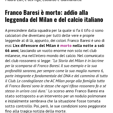
Franco Baresi è morto: addio alla
leggenda del Milan e del calcio italiano
A prescindere dalla squadra per la quale si fa il tifo ci sono
calciatori che diventano per tutti delle vere e proprie
leggende al di là, appunto, dei colori. Franco Baresi è uno di
essi.
L’ex difensore del Milan è
morto
nella notte a soli
66 anni
, lasciando un vuoto enorme non solo nel club
milanese, ma nell’intero mondo del calcio. Nel comunicato
del club rossonero si legge:
“La Storia del Milan è in lacrime
per la scomparsa di Franco Baresi. Il suo esempio e la sua
profondità saranno, per sempre come la sua maglia numero 6,
parte integrante e fondamentale del DNA e del cammino di tutto
il Club. Le condoglianze che AC Milan porge alla famiglia tutta
di Franco Baresi sono le stesse che ogni tifoso rossonero fa a sé
stesso in un’ora così dura.
” Lo scorso anno Franco Baresi era
stato sottoposto a un intervento per un nodulo polmonare
e inizialmente sembrava che la situazione fosse tornata
sotto controllo. Poi, però, le sue condizioni sono peggiorate
fino alla tragica notizia della morte.