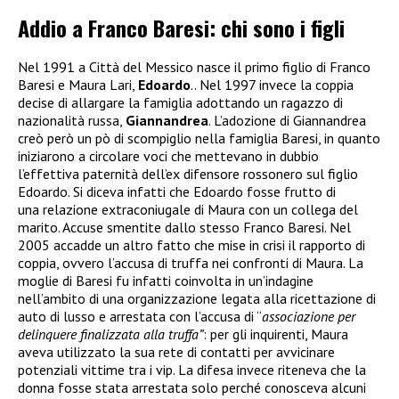
Addio a Franco Baresi: chi sono i figli
Nel 1991 a Città del Messico nasce il primo figlio di Franco
Baresi e Maura Lari,
Edoardo
.. Nel 1997 invece la coppia
decise di allargare la famiglia adottando un ragazzo di
nazionalità russa,
Giannandrea
. L’adozione di Giannandrea
creò però un pò di scompiglio nella famiglia Baresi, in quanto
iniziarono a circolare voci che mettevano in dubbio
l’effettiva paternità dell’ex difensore rossonero sul figlio
Edoardo. Si diceva infatti che Edoardo fosse frutto di
una relazione extraconiugale di Maura con un collega del
marito. Accuse smentite dallo stesso Franco Baresi. Nel
2005 accadde un altro fatto che mise in crisi il rapporto di
coppia, ovvero l’accusa di truffa nei confronti di Maura. La
moglie di Baresi fu infatti coinvolta in un’indagine
nell’ambito di una organizzazione legata alla ricettazione di
auto di lusso e arrestata
con l’accusa di “
associazione per
delinquere finalizzata alla truffa”
: per gli inquirenti, Maura
aveva utilizzato la sua rete di contatti per avvicinare
potenziali vittime tra i vip. La difesa invece riteneva che la
donna fosse stata arrestata solo perché conosceva alcuni