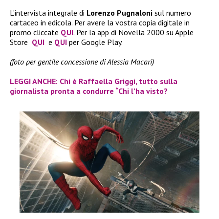
L’intervista integrale di
Lorenzo Pugnaloni
sul numero
cartaceo in edicola. Per avere la vostra copia digitale in
promo cliccate
QUI
. Per la app di Novella 2000 su Apple
Store
QUI
e
QUI
per Google Play.
(foto per gentile concessione di Alessia Macari)
LEGGI ANCHE: Chi è Raffaella Griggi, tutto sulla
giornalista pronta a condurre “Chi l’ha visto?