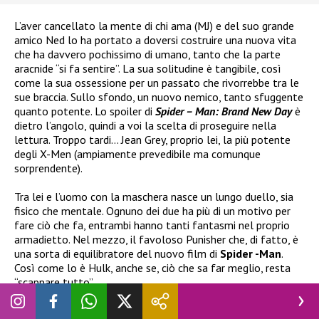
L’aver cancellato la mente di chi ama (MJ) e del suo grande
amico Ned lo ha portato a doversi costruire una nuova vita
che ha davvero pochissimo di umano, tanto che la parte
aracnide “si fa sentire”. La sua solitudine è tangibile, così
come la sua ossessione per un passato che rivorrebbe tra le
sue braccia. Sullo sfondo, un nuovo nemico, tanto sfuggente
quanto potente. Lo spoiler di
Spider – Man: Brand New Day
è
dietro l’angolo, quindi a voi la scelta di proseguire nella
lettura. Troppo tardi… Jean Grey, proprio lei, la più potente
degli X-Men (ampiamente prevedibile ma comunque
sorprendente).
Tra lei e l’uomo con la maschera nasce un lungo duello, sia
fisico che mentale. Ognuno dei due ha più di un motivo per
fare ciò che fa, entrambi hanno tanti fantasmi nel proprio
armadietto. Nel mezzo, il favoloso Punisher che, di fatto, è
una sorta di equilibratore del nuovo film di
Spider -Man
.
Così come lo è Hulk, anche se, ciò che sa far meglio, resta
“scappare tutto”.