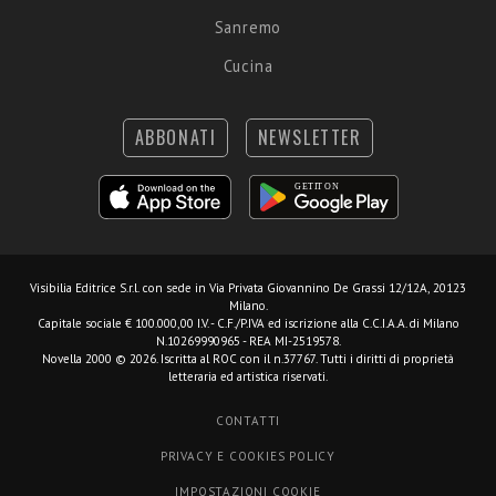
Sanremo
Cucina
ABBONATI
NEWSLETTER
Visibilia Editrice S.r.l.
con sede in Via Privata Giovannino De Grassi 12/12A, 20123
Milano.
Capitale sociale € 100.000,00 I.V. - C.F./P.IVA ed iscrizione alla C.C.I.A.A. di Milano
N.10269990965 - REA MI-2519578.
Novella 2000 © 2026. Iscritta al ROC con il n.37767. Tutti i diritti di proprietà
letteraria ed artistica riservati.
CONTATTI
PRIVACY E COOKIES POLICY
IMPOSTAZIONI COOKIE