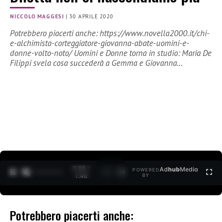
NICCOLO MAGGESI
|
30 APRILE 2020
Potrebbero piacerti anche: https://www.novella2000.it/chi-
e-alchimista-corteggiatore-giovanna-abate-uomini-e-
donne-volto-noto/ Uomini e Donne torna in studio: Maria De
Filippi svela cosa succederà a Gemma e Giovanna…
0:28 /
Ad
hub
Media
POWERED
1
/
2
1:40
BY
Potrebbero piacerti anche: