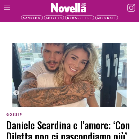
SANREMO
AMICI 24
NEWSLETTER
ABBONATI
GOSSIP
Daniele Scardina e l’amore: ‘Con
Diletta non ci nascondiamo più’