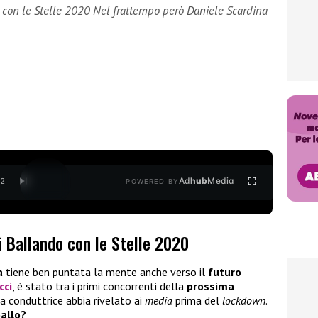
 con le Stelle 2020 Nel frattempo però Daniele Scardina
Ad
hub
Media
/
2
POWERED BY
i Ballando con le Stelle 2020
a
tiene ben puntata la mente anche verso il
futuro
cci
, è stato tra i primi concorrenti della
prossima
a conduttrice abbia rivelato ai
media
prima del
lockdown
.
ballo?