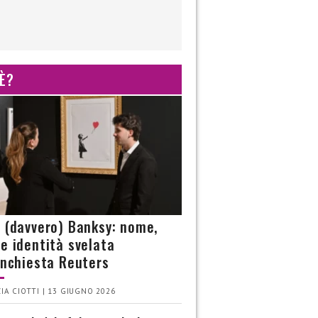
 È?
è (davvero) Banksy: nome,
 e identità svelata
’inchiesta Reuters
IA CIOTTI | 13 GIUGNO 2026