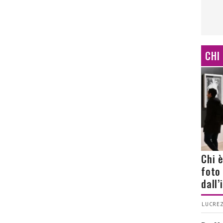
CHI
Chi 
foto
dall
LUCREZ