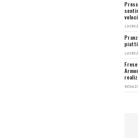
Press
senti
veloci
LUCREZ
Pranz
piatt
LUCREZ
Fresel
Armon
reali
REDAZI