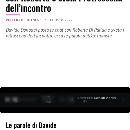
dell’incontro
VINCENZO CHIANESE
|
30 AGOSTO 2022
Davide Donadei posta le chat con Roberta Di Padua e svela i
retroscena dell’incontro: ecco le parole dell’ex tronista.
0:12 /
Ad
hub
Media
POWERED
1
/
2
1:40
BY
Le parole di Davide