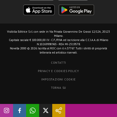
Visibilia Editrice S.r.l.
con sede in Via Privata Giovannino De Grassi 12/12A, 20123
Milano.
Capitale sociale € 100.000,00 I.V. - C.F./P.IVA ed iscrizione alla C.C.I.A.A. di Milano
N.10269990965 - REA MI-2519578.
Novella 2000 © 2026. Iscritta al ROC con il n.37767. Tutti i diritti di proprietà
letteraria ed artistica riservati.
CONTATTI
PRIVACY E COOKIES POLICY
IMPOSTAZIONI COOKIE
TORNA SU