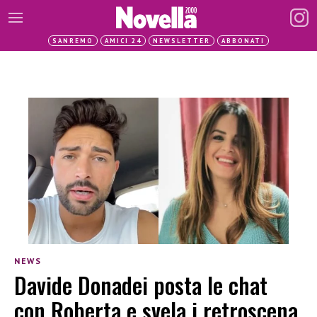
SANREMO
AMICI 24
NEWSLETTER
ABBONATI
NEWS
Davide Donadei posta le chat
con Roberta e svela i retroscena