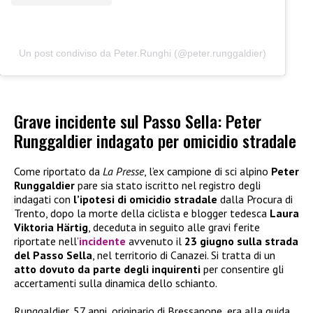
Un post condiviso da Peter.Runghi (@peter.runggaldier)
Grave incidente sul Passo Sella: Peter
Runggaldier indagato per omicidio stradale
Come riportato da
La Presse
, l’ex campione di sci alpino
Peter
Runggaldier
pare sia stato iscritto nel registro degli
indagati con
l’ipotesi di omicidio stradale
dalla Procura di
Trento, dopo la morte della ciclista e blogger tedesca
Laura
Viktoria Härtig
, deceduta in seguito alle gravi ferite
riportate nell’
incidente
avvenuto il
23 giugno sulla strada
del Passo Sella
, nel territorio di Canazei. Si tratta di un
atto dovuto da parte degli inquirenti
per consentire gli
accertamenti sulla dinamica dello schianto.
Runggaldier, 57 anni, originario di Bressanone, era alla guida