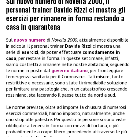
Sul nuovo numero di Novella 2000, il
personal trainer Davide Rizzi ci mostra gli
esercizi per rimanere in forma restando a
casa in quarantena
Sul
nuovo numero
di
Novella 2000
, attualmente disponibile
in edicola, il personal trainer
Davide Rizzi
ci mostra una
serie di
esercizi
, da poter effettuare
comodamente in
casa
, per restare in forma. In queste settimane, infatti,
siamo costretti a rimanere nelle nostre abitazioni, seguendo
le norme imposte dal
governo italiano
, per fronteggiare
l’emergenza sanitaria per il Coronavirus. Tali misure, tanto
restrittive e necessarie, sono state l’irrimediabile soluzione
per limitare una patologia che, in un catastrofico crescendo
rossiniano, sta lacerando il paese tutto da nord a sud.
Le norme previste, oltre ad imporre la chiusura di numerosi
esercizi commerciali, hanno imposto, naturalmente, anche
uno stop alle palestre. Per questo le persone si sono viste
obbligate a tenersi in forma con mezzi di fortuna, e più
probabilmente a corpo libero, procedendo attraverso le più