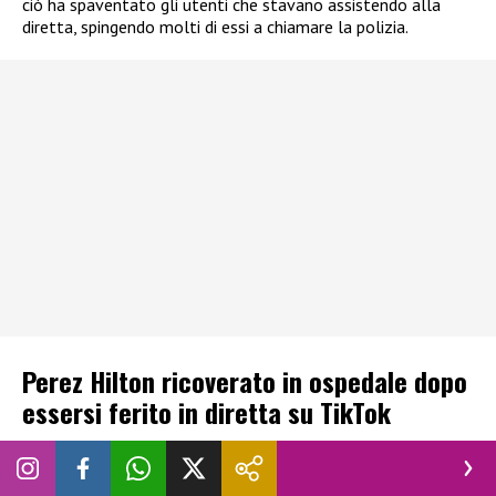
ciò ha spaventato gli utenti che stavano assistendo alla
diretta, spingendo molti di essi a chiamare la polizia.
Perez Hilton ricoverato in ospedale dopo
essersi ferito in diretta su TikTok
Molti utenti che hanno assistito ai gesti di autolesionismo di
Perez Hilton in diretta su TikTok hanno subito
chiamato la