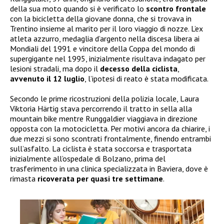
della sua moto quando si è verificato lo
scontro frontale
con la bicicletta della giovane donna, che si trovava in
Trentino insieme al marito per il loro viaggio di nozze. L’ex
atleta azzurro, medaglia d’argento nella discesa libera ai
Mondiali del 1991 e vincitore della Coppa del mondo di
supergigante nel 1995, inizialmente risultava indagato per
lesioni stradali, ma dopo il
decesso della ciclista
,
avvenuto il 12 luglio
, l’ipotesi di reato è stata modificata.
Secondo le prime ricostruzioni della polizia locale, Laura
Viktoria Härtig stava percorrendo il tratto in sella alla
mountain bike mentre Runggaldier viaggiava in direzione
opposta con la motocicletta. Per motivi ancora da chiarire, i
due mezzi si sono scontrati frontalmente, finendo entrambi
sull’asfalto. La ciclista è stata soccorsa e trasportata
inizialmente all’ospedale di Bolzano, prima del
trasferimento in una clinica specializzata in Baviera, dove è
rimasta
ricoverata per quasi tre settimane
.