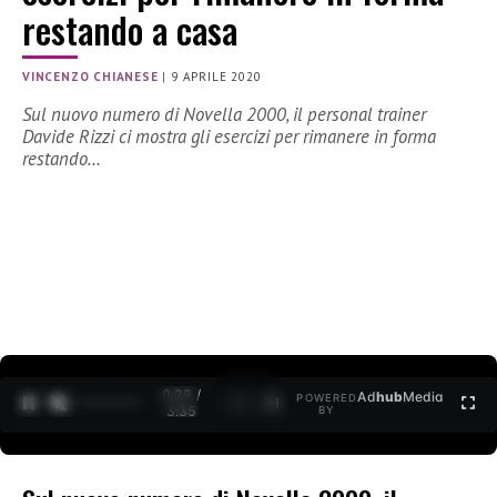
restando a casa
VINCENZO CHIANESE
|
9 APRILE 2020
Sul nuovo numero di Novella 2000, il personal trainer
Davide Rizzi ci mostra gli esercizi per rimanere in forma
restando…
0:30 /
Ad
hub
Media
POWERED
1
/
2
3:35
BY