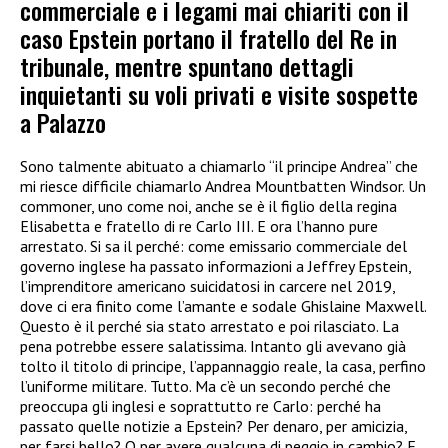
commerciale e i legami mai chiariti con il
caso Epstein portano il fratello del Re in
tribunale, mentre spuntano dettagli
inquietanti su voli privati e visite sospette
a Palazzo
Sono talmente abituato a chiamarlo “il principe Andrea” che
mi riesce difficile chiamarlo Andrea Mountbatten Windsor. Un
commoner, uno come noi, anche se è il figlio della regina
Elisabetta e fratello di re Carlo III. E ora l’hanno pure
arrestato. Si sa il perché: come emissario commerciale del
governo inglese ha passato informazioni a Jeffrey Epstein,
l’imprenditore americano suicidatosi in carcere nel 2019,
dove ci era finito come l’amante e sodale Ghislaine Maxwell.
Questo è il perché sia stato arrestato e poi rilasciato. La
pena potrebbe essere salatissima. Intanto gli avevano già
tolto il titolo di principe, l’appannaggio reale, la casa, perfino
l’uniforme militare. Tutto. Ma c’è un secondo perché che
preoccupa gli inglesi e soprattutto re Carlo: perché ha
passato quelle notizie a Epstein? Per denaro, per amicizia,
per farsi bello? O per avere qualcuna di peggio in cambio? E