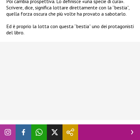
Poi cambia prospettiva. Lo definisce «una specie di cura».
Scrivere, dice, significa lottare direttamente con la “bestia”,
quella forza oscura che più volte ha provato a sabotarlo.
Ed è proprio la lotta con questa “bestia” uno dei protagonisti
del libro.
C’è la madre casalinga. C’è il padre imbianchino, che un giorno
gli lascia una sola, potentissima lettera: «Soffriva del mio