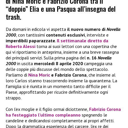
di Nina Moric e Fabrizio Corona tra il
“doppio” Elia e una Pasqua all’insegna del
trash.
Da domani in edicola vi aspetta
il nuovo numero di
Novella
2000
, con tantissimi
contenuti esclusivi
, interviste e
imperdibili paparazzate
.
Il settimanale diretto da
Roberto Alessi
torna ai suoi lettori con una copertina che
qui vi riportiamo in anteprima, insieme a una breve rassegna
dei principali servizi. Sulla prima pagina del
n. 16
Novella
2000
in uscita
mercoledì 8 aprile 2020
campeggia una
delle coppie più discusse del mondo dello spettacolo.
Parliamo di
Nina Moric
e Fabrizio Corona
, che insieme al
loro Carlos stanno trascorrendo insieme la quarantena. La
famiglia si è riunita in un momento tanto difficile per il
Paese, approfittando per ricucire definitivamente ogni
strappo.
Con l’ex moglie e il figlio ormai diciottenne,
Fabrizio Corona
ha festeggiato l’ultimo compleanno
spegnendo le
candeline e dedicandosi completamente ai propri affetti.
Dopo la drammatica esperienza del carcere, l’ex re dei