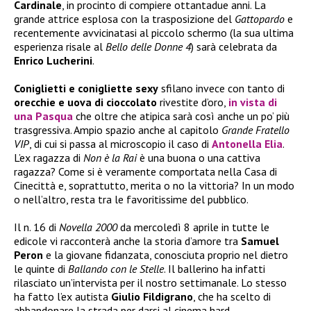
Cardinale
, in procinto di compiere ottantadue anni. La
grande attrice esplosa con la trasposizione del
Gattopardo
e
recentemente avvicinatasi al piccolo schermo (la sua ultima
esperienza risale al
Bello delle Donne 4
) sarà celebrata da
Enrico Lucherini
.
Coniglietti e conigliette sexy
sfilano invece con tanto di
orecchie e uova di cioccolato
rivestite d’oro,
in vista di
una Pasqua
che oltre che atipica sarà così anche un po’ più
trasgressiva. Ampio spazio anche al capitolo
Grande Fratello
VIP
, di cui si passa al microscopio il caso di
Antonella Elia
.
L’ex ragazza di
Non è la Rai
è una buona o una cattiva
ragazza? Come si è veramente comportata nella Casa di
Cinecittà e, soprattutto, merita o no la vittoria? In un modo
o nell’altro, resta tra le favoritissime del pubblico.
Il n. 16 di
Novella 2000
da mercoledì 8 aprile in tutte le
edicole vi racconterà anche la storia d’amore tra
Samuel
Peron
e la giovane fidanzata, conosciuta proprio nel dietro
le quinte di
Ballando con le Stelle
. Il ballerino ha infatti
rilasciato un’intervista per il nostro settimanale. Lo stesso
ha fatto l’ex autista
Giulio Fildigrano
, che ha scelto di
abbandonare la strada per darsi al cinema hard.