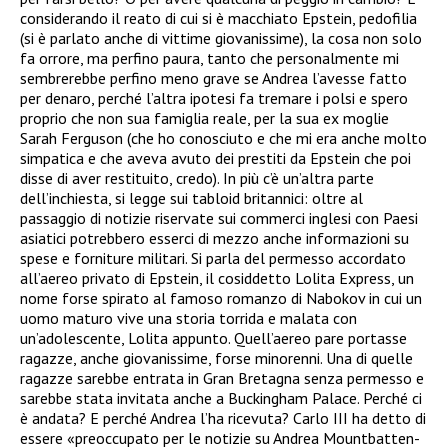
considerando il reato di cui si è macchiato Epstein, pedofilia
(si è parlato anche di vittime giovanissime), la cosa non solo
fa orrore, ma perfino paura, tanto che personalmente mi
sembrerebbe perfino meno grave se Andrea l’avesse fatto
per denaro, perché l’altra ipotesi fa tremare i polsi e spero
proprio che non sua famiglia reale, per la sua ex moglie
Sarah Ferguson (che ho conosciuto e che mi era anche molto
simpatica e che aveva avuto dei prestiti da Epstein che poi
disse di aver restituito, credo). In più c’è un’altra parte
dell’inchiesta, si legge sui tabloid britannici: oltre al
passaggio di notizie riservate sui commerci inglesi con Paesi
asiatici potrebbero esserci di mezzo anche informazioni su
spese e forniture militari. Si parla del permesso accordato
all’aereo privato di Epstein, il cosiddetto Lolita Express, un
nome forse spirato al famoso romanzo di Nabokov in cui un
uomo maturo vive una storia torrida e malata con
un’adolescente, Lolita appunto. Quell’aereo pare portasse
ragazze, anche giovanissime, forse minorenni. Una di quelle
ragazze sarebbe entrata in Gran Bretagna senza permesso e
sarebbe stata invitata anche a Buckingham Palace. Perché ci
è andata? E perché Andrea l’ha ricevuta? Carlo III ha detto di
essere «preoccupato per le notizie su Andrea Mountbatten-