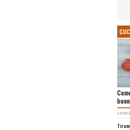
CUC
Come
buon
LUCREZ
Tiram