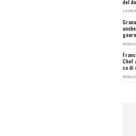
del d
LUCREZ
Grana
anche
gour
REDAZI
Franc
Chef 
sa di
REDAZI