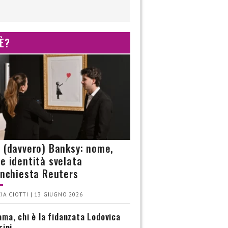
 È?
è (davvero) Banksy: nome,
 e identità svelata
’inchiesta Reuters
IA CIOTTI | 13 GIUGNO 2026
ma, chi è la fidanzata Lodovica
rini