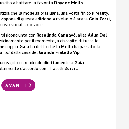
riuscito a battare la favorita
Dayane Mello
.
tizia che la modella brasiliana, una volta finito il reality,
vippona di questa edizione. A rivelarlo è stata
Gaia Zorzi
,
 nuovo social solo voce.
rsi ricongiunta con
Rosalinda Cannavò
, alias
Adua Del
avvicinamento per il momento, a discapito di tutte le
me coppia.
Gaia
ha detto che la
Mello
ha passato la
 un po’ dalla casa del
Grande Fratello Vip
.
 ha reagito rispondendo direttamente a
Gaia
.
olarmente d’accordo con i fratelli
Zorzi
…
AVANTI