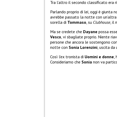
Tra l’altro il secondo classificato era 
Parlando proprio di lei, oggi è giunta no
avrebbe passato la notte con un’altra 
sorella di
Tommaso
, su
Clubhouse
, il
Ma se credete che
Dayane
possa esse
Vesco
, vi sbagliate proprio. Niente ri
persone che ancora le sostengono co
notte con
Sonia Lorenzini
, uscita da
Così l’ex tronista di
Uomini e donne
,
Consideriamo che
Sonia
non va partic