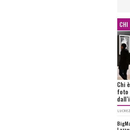
CHI
Chi 
foto
dall
LUCREZ
BigMa
Lazze