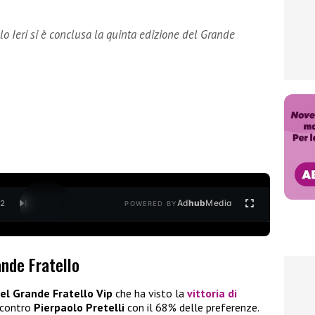
o Ieri si è conclusa la quinta edizione del Grande
Ad
hub
Media
/
2
POWERED BY
nde Fratello
el Grande Fratello Vip
che ha visto la
vittoria di
o contro
Pierpaolo Pretelli
con il 68% delle preferenze.