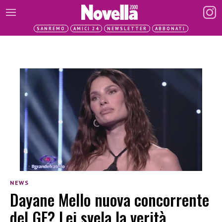
SANREMO
AMICI 24
NEWSLETTER
ABBONATI
NEWS
Dayane Mello nuova concorrente
del GF? Lei svela la verità