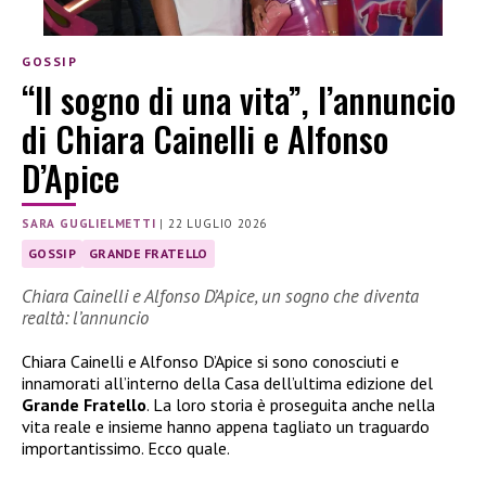
GOSSIP
“Il sogno di una vita”, l’annuncio
di Chiara Cainelli e Alfonso
D’Apice
SARA GUGLIELMETTI
|
22 LUGLIO 2026
GOSSIP
GRANDE FRATELLO
Chiara Cainelli e Alfonso D’Apice, un sogno che diventa
realtà: l’annuncio
Chiara Cainelli e Alfonso D’Apice si sono conosciuti e
innamorati all’interno della Casa dell’ultima edizione del
Grande Fratello
. La loro storia è proseguita anche nella
vita reale e insieme hanno appena tagliato un traguardo
importantissimo. Ecco quale.