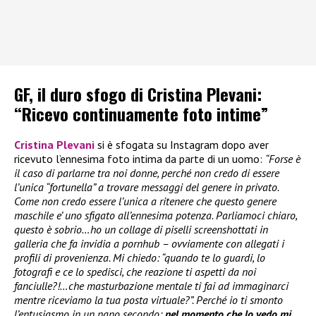
GF, il duro sfogo di Cristina Plevani:
“Ricevo continuamente foto intime”
Cristina Plevani
si è sfogata su Instagram dopo aver
ricevuto l’ennesima foto intima da parte di un uomo:
“Forse è
il caso di parlarne tra noi donne, perché non credo di essere
l’unica “fortunella” a trovare messaggi del genere in privato.
Come non credo essere l’unica a ritenere che questo genere
maschile e’ uno sfigato all’ennesima potenza. Parliamoci chiaro,
questo è sobrio…ho un collage di piselli screenshottati in
galleria che fa invidia a pornhub – ovviamente con allegati i
profili di provenienza. Mi chiedo: “quando te lo guardi, lo
fotografi e ce lo spedisci, che reazione ti aspetti da noi
fanciulle?!…che masturbazione mentale ti fai ad immaginarci
mentre riceviamo la tua posta virtuale?”. Perché io ti smonto
l’entusiasmo in un nano secondo:
nel momento che lo vedo mi