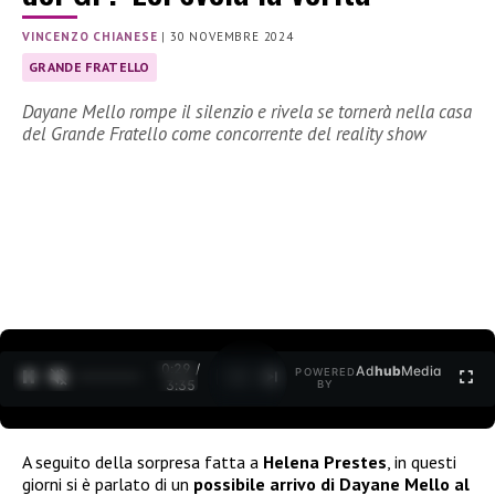
VINCENZO CHIANESE
|
30 NOVEMBRE 2024
GRANDE FRATELLO
Dayane Mello rompe il silenzio e rivela se tornerà nella casa
del Grande Fratello come concorrente del reality show
0:30 /
Ad
hub
Media
POWERED
1
/
2
3:35
BY
A seguito della sorpresa fatta a
Helena Prestes
, in questi
giorni si è parlato di un
possibile arrivo di Dayane Mello al