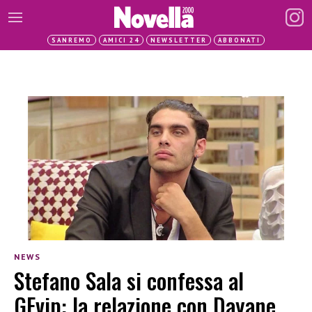
SANREMO
AMICI 24
NEWSLETTER
ABBONATI
NEWS
Stefano Sala si confessa al
GFvip: la relazione con Dayane