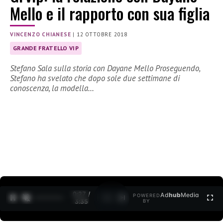
Mello e il rapporto con sua figlia
VINCENZO CHIANESE
|
12 OTTOBRE 2018
GRANDE FRATELLO VIP
Stefano Sala sulla storia con Dayane Mello Proseguendo,
Stefano ha svelato che dopo sole due settimane di
conoscenza, la modella…
0:27 /
Ad
hub
Media
POWERED
1
/
2
3:35
BY