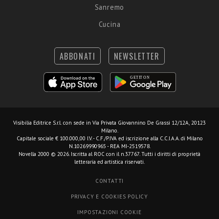
Sanremo
Cucina
ABBONATI
NEWSLETTER
Visibilia Editrice S.r.l.
con sede in Via Privata Giovannino De Grassi 12/12A, 20123
Milano.
Capitale sociale € 100.000,00 I.V. - C.F./P.IVA ed iscrizione alla C.C.I.A.A. di Milano
N.10269990965 - REA MI-2519578.
Novella 2000 © 2026. Iscritta al ROC con il n.37767. Tutti i diritti di proprietà
letteraria ed artistica riservati.
CONTATTI
PRIVACY E COOKIES POLICY
IMPOSTAZIONI COOKIE