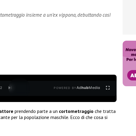
ortometraggio insieme a un’ex vippona, debuttando così
Ad
hub
Media
/
2
POWERED BY
attore
prendendo parte a un
cortometraggio
che tratta
ante per la popolazione maschile. Ecco di che cosa si