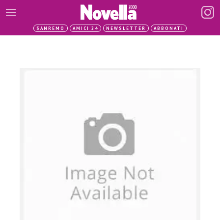
SANREMO
AMICI 24
NEWSLETTER
ABBONATI