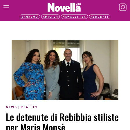
SANREMO
AMICI 24
NEWSLETTER
ABBONATI
NEWS
|
REALITY
Le detenute di Rebibbia stiliste
per Maria Monsè