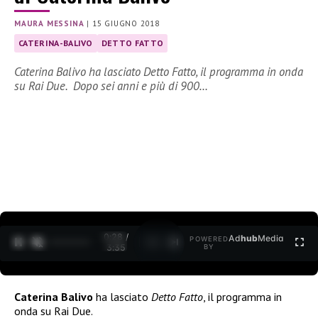
MAURA MESSINA
|
15 GIUGNO 2018
CATERINA-BALIVO
DETTO FATTO
Caterina Balivo ha lasciato Detto Fatto, il programma in onda
su Rai Due. Dopo sei anni e più di 900…
0:29 /
Ad
hub
Media
POWERED
1
/
2
3:35
BY
Caterina Balivo
ha lasciato
Detto Fatto
, il programma in
onda su Rai Due.