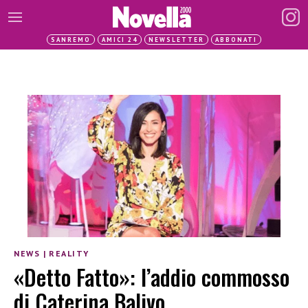
SANREMO
AMICI 24
NEWSLETTER
ABBONATI
NEWS
|
REALITY
«Detto Fatto»: l’addio commosso
di Caterina Balivo