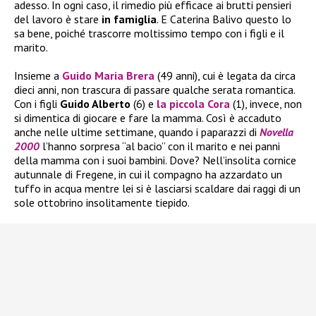
adesso. In ogni caso, il rimedio più efficace ai brutti pensieri
del lavoro è stare
in famiglia
. E Caterina Balivo questo lo
sa bene, poiché trascorre moltissimo tempo con i figli e il
marito.
Insieme a
Guido Maria Brera
(49 anni), cui è legata da circa
dieci anni, non trascura di passare qualche serata romantica.
Con i figli
Guido Alberto
(6) e
la piccola
Cora
(1), invece, non
si dimentica di giocare e fare la mamma. Così è accaduto
anche nelle ultime settimane, quando i paparazzi di
Novella
2000
l’hanno sorpresa “al bacio” con il marito e nei panni
della mamma con i suoi bambini. Dove? Nell’insolita cornice
autunnale di Fregene, in cui il compagno ha azzardato un
tuffo in acqua mentre lei si è lasciarsi scaldare dai raggi di un
sole ottobrino insolitamente tiepido.